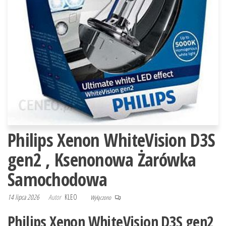
Philips Xenon WhiteVision D3S
gen2 , Ksenonowa Żarówka
Samochodowa
14 lipca 2026
Autor
KLEO
Wyłączono
Philips Xenon WhiteVision D3S gen2