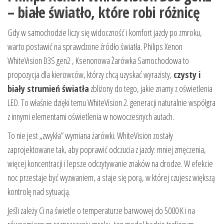
– białe światło, które robi różnicę
Gdy w samochodzie liczy się widoczność i komfort jazdy po zmroku,
warto postawić na sprawdzone źródło światła. Philips Xenon
WhiteVision D3S gen2 , Ksenonowa Żarówka Samochodowa to
propozycja dla kierowców, którzy chcą uzyskać wyrazisty,
czysty i
biały strumień światła
zbliżony do tego, jakie znamy z oświetlenia
LED. To właśnie dzięki temu WhiteVision 2. generacji naturalnie współgra
z innymi elementami oświetlenia w nowoczesnych autach.
To nie jest „zwykła” wymiana żarówki. WhiteVision zostały
zaprojektowane tak, aby poprawić odczucia z jazdy: mniej zmęczenia,
więcej koncentracji i lepsze odczytywanie znaków na drodze. W efekcie
noc przestaje być wyzwaniem, a staje się porą, w której czujesz większą
kontrolę nad sytuacją.
Jeśli zależy Ci na świetle o temperaturze barwowej do 5000 K i na