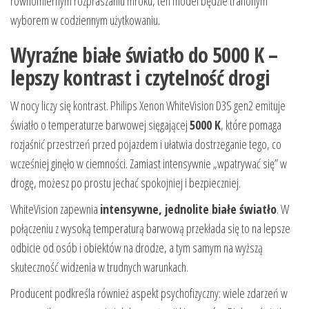
równomiernym rozpraszaniu mroku, ten model będzie trafionym
wyborem w codziennym użytkowaniu.
Wyraźne białe światło do 5000 K –
lepszy kontrast i czytelność drogi
W nocy liczy się kontrast. Philips Xenon WhiteVision D3S gen2 emituje
światło o temperaturze barwowej sięgającej
5000 K
, które pomaga
rozjaśnić przestrzeń przed pojazdem i ułatwia dostrzeganie tego, co
wcześniej ginęło w ciemności. Zamiast intensywnie „wpatrywać się” w
drogę, możesz po prostu jechać spokojniej i bezpieczniej.
WhiteVision zapewnia
intensywne, jednolite białe światło
. W
połączeniu z wysoką temperaturą barwową przekłada się to na lepsze
odbicie od osób i obiektów na drodze, a tym samym na wyższą
skuteczność widzenia w trudnych warunkach.
Producent podkreśla również aspekt psychofizyczny: wiele zdarzeń w