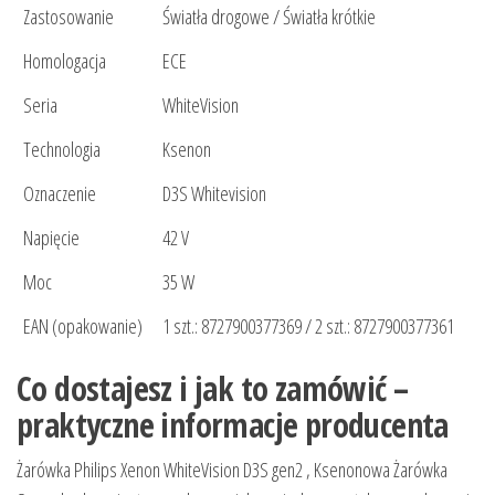
Zastosowanie
Światła drogowe / Światła krótkie
Homologacja
ECE
Seria
WhiteVision
Technologia
Ksenon
Oznaczenie
D3S Whitevision
Napięcie
42 V
Moc
35 W
EAN (opakowanie)
1 szt.: 8727900377369 / 2 szt.: 8727900377361
Co dostajesz i jak to zamówić –
praktyczne informacje producenta
Żarówka Philips Xenon WhiteVision D3S gen2 , Ksenonowa Żarówka