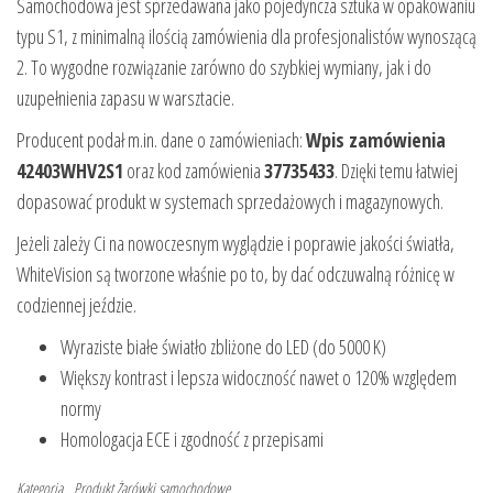
Samochodowa jest sprzedawana jako pojedyncza sztuka w opakowaniu
typu S1, z minimalną ilością zamówienia dla profesjonalistów wynoszącą
2. To wygodne rozwiązanie zarówno do szybkiej wymiany, jak i do
uzupełnienia zapasu w warsztacie.
Producent podał m.in. dane o zamówieniach:
Wpis zamówienia
42403WHV2S1
oraz kod zamówienia
37735433
. Dzięki temu łatwiej
dopasować produkt w systemach sprzedażowych i magazynowych.
Jeżeli zależy Ci na nowoczesnym wyglądzie i poprawie jakości światła,
WhiteVision są tworzone właśnie po to, by dać odczuwalną różnicę w
codziennej jeździe.
Wyraziste białe światło zbliżone do LED (do 5000 K)
Większy kontrast i lepsza widoczność nawet o 120% względem
normy
Homologacja ECE i zgodność z przepisami
Kategoria
Produkt
Żarówki samochodowe