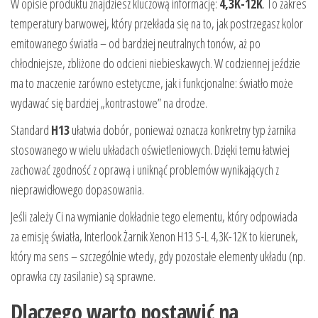
W opisie produktu znajdziesz kluczową informację:
4,3K-12K
. To zakres
temperatury barwowej, który przekłada się na to, jak postrzegasz kolor
emitowanego światła – od bardziej neutralnych tonów, aż po
chłodniejsze, zbliżone do odcieni niebieskawych. W codziennej jeździe
ma to znaczenie zarówno estetyczne, jak i funkcjonalne: światło może
wydawać się bardziej „kontrastowe” na drodze.
Standard
H13
ułatwia dobór, ponieważ oznacza konkretny typ żarnika
stosowanego w wielu układach oświetleniowych. Dzięki temu łatwiej
zachować zgodność z oprawą i uniknąć problemów wynikających z
nieprawidłowego dopasowania.
Jeśli zależy Ci na wymianie dokładnie tego elementu, który odpowiada
za emisję światła, Interlook Żarnik Xenon H13 S-L 4,3K-12K to kierunek,
który ma sens – szczególnie wtedy, gdy pozostałe elementy układu (np.
oprawka czy zasilanie) są sprawne.
Dlaczego warto postawić na