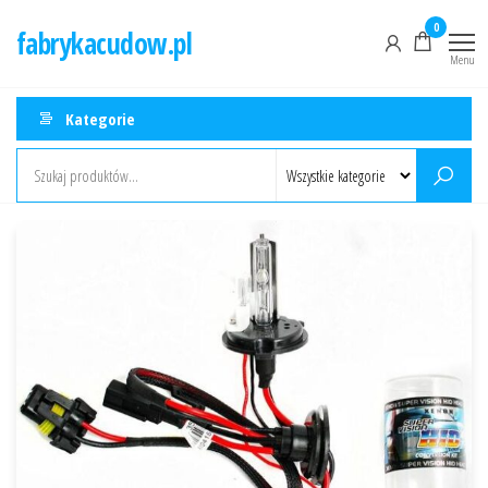
Przejdź
0
fabrykacudow.pl
do
Menu
treści
Kategorie