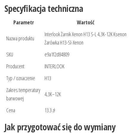
Specyfikacja techniczna
Parametr
Wartość
Interlook Żarnik Xenon H13 S-L 4,3K-12K Ksenon
Nazwa produktu
Żarówka H13-Sl-Xenon
SKU
e9a1f2d84809
Producent
INTERLOOK
Typ / oznaczenie
H13
Zakres temperatury
4,3K–12K
barwowej
Cena
13.3 zł
Jak przygotować się do wymiany