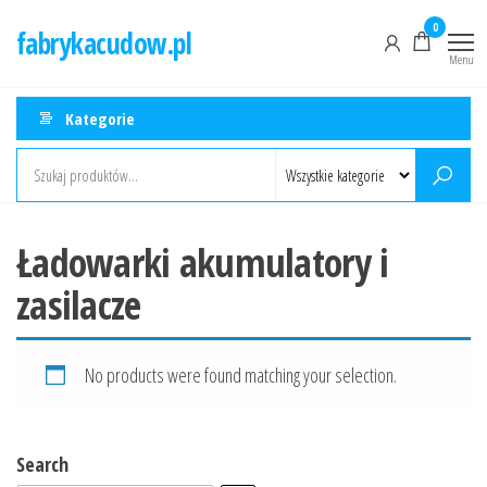
Przejdź
0
fabrykacudow.pl
do
Menu
treści
Kategorie
Ładowarki akumulatory i
zasilacze
No products were found matching your selection.
Search