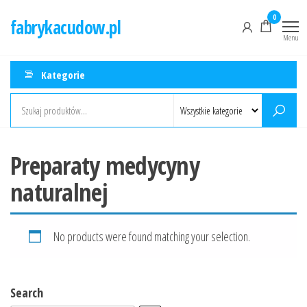
Przejdź
0
fabrykacudow.pl
do
Menu
treści
Kategorie
Preparaty medycyny
naturalnej
No products were found matching your selection.
Search