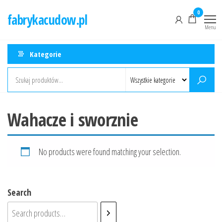
Przejdź
0
fabrykacudow.pl
do
Menu
treści
Kategorie
Wahacze i sworznie
No products were found matching your selection.
Search