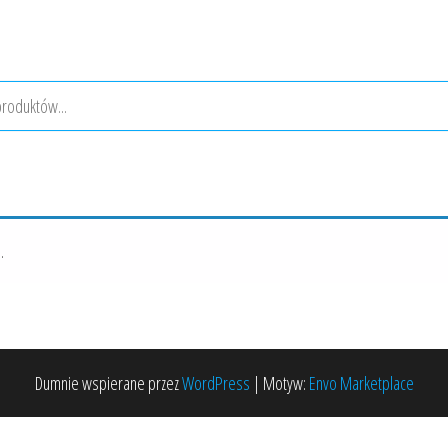
.
Dumnie wspierane przez
WordPress
|
Motyw:
Envo Marketplace