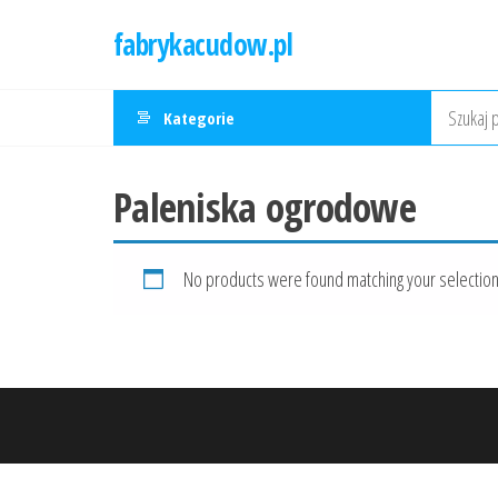
Przejdź
fabrykacudow.pl
do
treści
Kategorie
Paleniska ogrodowe
No products were found matching your selection