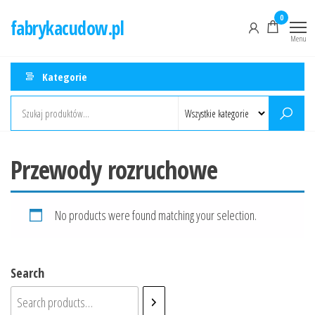
Przejdź
0
fabrykacudow.pl
do
Menu
treści
Kategorie
Przewody rozruchowe
No products were found matching your selection.
Search