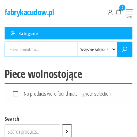
Przejdź
0
fabrykacudow.pl
do
Menu
treści
Kategorie
Piece wolnostojące
No products were found matching your selection.
Search