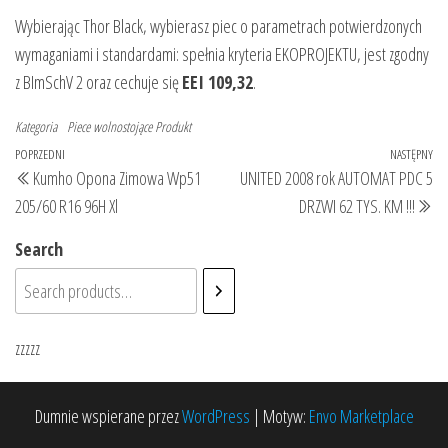
Wybierając Thor Black, wybierasz piec o parametrach potwierdzonych
wymaganiami i standardami: spełnia kryteria EKOPROJEKTU, jest zgodny
z BImSchV 2 oraz cechuje się
EEI 109,32
.
Kategoria
Piece wolnostojące
Produkt
Nawigacja
Poprzedni
POPRZEDNI
NASTĘPNY
Na
Kumho Opona Zimowa Wp51
UNITED 2008 rok AUTOMAT PDC 5
wpisu
wpis
wp
205/60 R16 96H Xl
DRZWI 62 TYS. KM !!!
Search
zzzzz
Dumnie wspierane przez
WordPress
|
Motyw:
Envo Marketplace