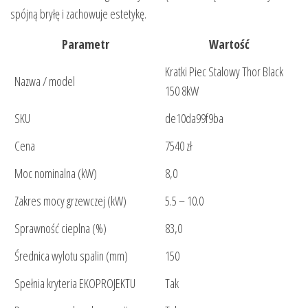
spójną bryłę i zachowuje estetykę.
Parametr
Wartość
Kratki Piec Stalowy Thor Black
Nazwa / model
150 8kW
SKU
de10da99f9ba
Cena
7540 zł
Moc nominalna (kW)
8,0
Zakres mocy grzewczej (kW)
5.5 – 10.0
Sprawność cieplna (%)
83,0
Średnica wylotu spalin (mm)
150
Spełnia kryteria EKOPROJEKTU
Tak