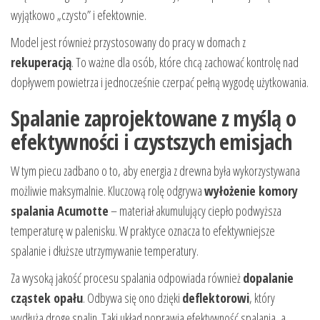
wyjątkowo „czysto” i efektownie.
Model jest również przystosowany do pracy w domach z
rekuperacją
. To ważne dla osób, które chcą zachować kontrolę nad
dopływem powietrza i jednocześnie czerpać pełną wygodę użytkowania.
Spalanie zaprojektowane z myślą o
efektywności i czystszych emisjach
W tym piecu zadbano o to, aby energia z drewna była wykorzystywana
możliwie maksymalnie. Kluczową rolę odgrywa
wyłożenie komory
spalania Acumotte
– materiał akumulujący ciepło podwyższa
temperaturę w palenisku. W praktyce oznacza to efektywniejsze
spalanie i dłuższe utrzymywanie temperatury.
Za wysoką jakość procesu spalania odpowiada również
dopalanie
cząstek opału
. Odbywa się ono dzięki
deflektorowi
, który
wydłuża drogę spalin. Taki układ poprawia efektywność spalania, a