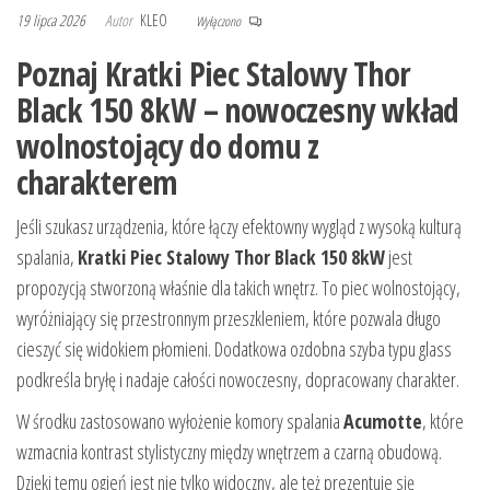
19 lipca 2026
Autor
KLEO
Wyłączono
Poznaj Kratki Piec Stalowy Thor
Black 150 8kW – nowoczesny wkład
wolnostojący do domu z
charakterem
Jeśli szukasz urządzenia, które łączy efektowny wygląd z wysoką kulturą
spalania,
Kratki Piec Stalowy Thor Black 150 8kW
jest
propozycją stworzoną właśnie dla takich wnętrz. To piec wolnostojący,
wyróżniający się przestronnym przeszkleniem, które pozwala długo
cieszyć się widokiem płomieni. Dodatkowa ozdobna szyba typu glass
podkreśla bryłę i nadaje całości nowoczesny, dopracowany charakter.
W środku zastosowano wyłożenie komory spalania
Acumotte
, które
wzmacnia kontrast stylistyczny między wnętrzem a czarną obudową.
Dzięki temu ogień jest nie tylko widoczny, ale też prezentuje się