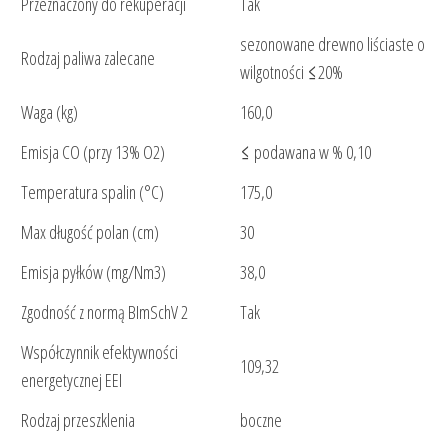
Przeznaczony do rekuperacji
Tak
sezonowane drewno liściaste o
Rodzaj paliwa zalecane
wilgotności ≤20%
Waga (kg)
160,0
Emisja CO (przy 13% O2)
≤ podawana w % 0,10
Temperatura spalin (°C)
175,0
Max długość polan (cm)
30
Emisja pyłków (mg/Nm3)
38,0
Zgodność z normą BImSchV 2
Tak
Współczynnik efektywności
109,32
energetycznej EEI
Rodzaj przeszklenia
boczne