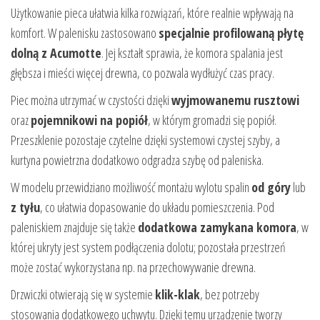
Użytkowanie pieca ułatwia kilka rozwiązań, które realnie wpływają na
komfort. W palenisku zastosowano
specjalnie profilowaną płytę
dolną z Acumotte
. Jej kształt sprawia, że komora spalania jest
głębsza i mieści więcej drewna, co pozwala wydłużyć czas pracy.
Piec można utrzymać w czystości dzięki
wyjmowanemu rusztowi
oraz
pojemnikowi na popiół
, w którym gromadzi się popiół.
Przeszklenie pozostaje czytelne dzięki systemowi czystej szyby, a
kurtyna powietrzna dodatkowo odgradza szybę od paleniska.
W modelu przewidziano możliwość montażu wylotu spalin
od góry
lub
z tyłu
, co ułatwia dopasowanie do układu pomieszczenia. Pod
paleniskiem znajduje się także
dodatkowa zamykana komora
, w
której ukryty jest system podłączenia dolotu; pozostała przestrzeń
może zostać wykorzystana np. na przechowywanie drewna.
Drzwiczki otwierają się w systemie
klik-klak
, bez potrzeby
stosowania dodatkowego uchwytu. Dzięki temu urządzenie tworzy