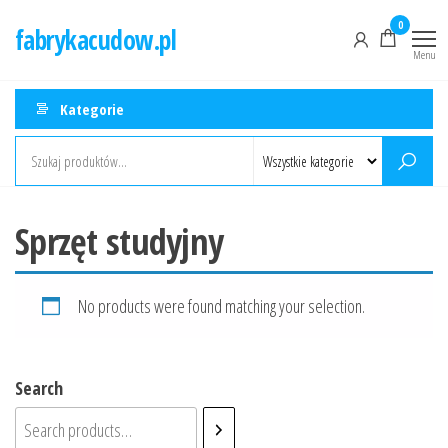
Przejdź
0
fabrykacudow.pl
do
Menu
treści
Kategorie
Sprzęt studyjny
No products were found matching your selection.
Search