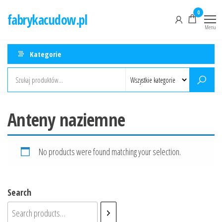
Przejdź
0
fabrykacudow.pl
do
Menu
treści
Kategorie
Anteny naziemne
No products were found matching your selection.
Search