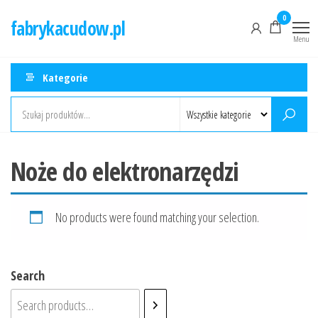
Przejdź
0
fabrykacudow.pl
do
Menu
treści
Kategorie
Noże do elektronarzędzi
No products were found matching your selection.
Search