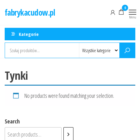
Przejdź
0
fabrykacudow.pl
do
Menu
treści
Kategorie
Tynki
No products were found matching your selection.
Search