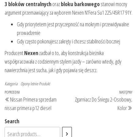
3 bloków centralnych
oraz
bloku barkowego
stanowi mocny
argument przemawiający za wyborem Nexen N’Fera Su1 225/45R17 91Y.
Gdy priorytetem jest przyczepność na mokrym i przewidywalne
prowadzenie
Gdy często pokonujesz zakręty i chcesz stabilności bocznej
Producent
Nexen
zadbał o to, aby konstrukcja bieżnika
współpracowała z codziennym stylem jazdy – zarówno wtedy, gdy
nawierzchnia jest sucha, jak i gdy pojawia się deszcz.
Kategoria
Opony letnie
Produkt
Nawigacja
Poprzedni
POPRZEDNI
NASTĘPNY
Na
Nissan Primera sprzedam
Zgarniacz Do Śniegu 2-Osobowy,
wpisu
wpis
wp
nissan primera p12 diesel
Kolor
Search