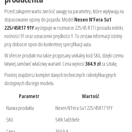
Przed zakupem warto zwrócić uwagę na parametry, które wpływają na
dopasowanie opony do pojazdu. Model
Nexen N’Fera Su1
225/45R17 91Y
występuje w rozmiarze 225/45 R17 i posiada indeks
nośności 91 oraz oznaczenie prędkości Y. To zestaw informacji istotny
przy doborze opon do konkretnej specyfikacji auta.
W ofercie produkt ma także przypisany unikalny kod SKU, dzięki czemu
łatwiej zamówić właściwy wariant. Cena wynosi
364.9 zł
za sztukę.
Poniżej znajdziesz komplet danych technicznych i identyfikacyjnych
dostępnych dla tego modelu.
Parametr
Wartość
Nazwa produktu
Nexen N’Fera Su1 225/45R17 91Y
SKU
549c1a659efe
Cena
364.9 zł