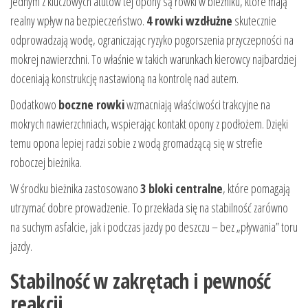
Jednym z kluczowych atutów tej opony są rowki w bieżniku, które mają
realny wpływ na bezpieczeństwo.
4 rowki wzdłużne
skutecznie
odprowadzają wodę, ograniczając ryzyko pogorszenia przyczepności na
mokrej nawierzchni. To właśnie w takich warunkach kierowcy najbardziej
doceniają konstrukcję nastawioną na kontrolę nad autem.
Dodatkowo
boczne rowki
wzmacniają właściwości trakcyjne na
mokrych nawierzchniach, wspierając kontakt opony z podłożem. Dzięki
temu opona lepiej radzi sobie z wodą gromadzącą się w strefie
roboczej bieżnika.
W środku bieżnika zastosowano
3 bloki centralne
, które pomagają
utrzymać dobre prowadzenie. To przekłada się na stabilność zarówno
na suchym asfalcie, jak i podczas jazdy po deszczu – bez „pływania” toru
jazdy.
Stabilność w zakrętach i pewność
reakcji