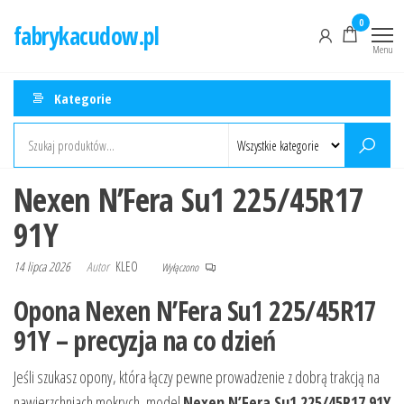
Przejdź
0
fabrykacudow.pl
do
Menu
treści
Kategorie
Nexen N’Fera Su1 225/45R17
91Y
14 lipca 2026
Autor
KLEO
Wyłączono
Opona Nexen N’Fera Su1 225/45R17
91Y – precyzja na co dzień
Jeśli szukasz opony, która łączy pewne prowadzenie z dobrą trakcją na
nawierzchniach mokrych, model
Nexen N’Fera Su1 225/45R17 91Y