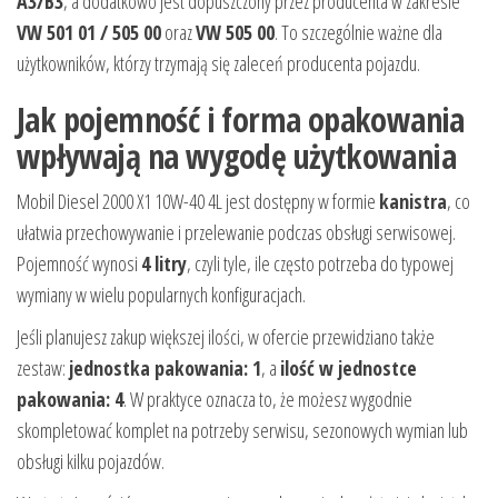
A3/B3
, a dodatkowo jest dopuszczony przez producenta w zakresie
VW 501 01 / 505 00
oraz
VW 505 00
. To szczególnie ważne dla
użytkowników, którzy trzymają się zaleceń producenta pojazdu.
Jak pojemność i forma opakowania
wpływają na wygodę użytkowania
Mobil Diesel 2000 X1 10W-40 4L jest dostępny w formie
kanistra
, co
ułatwia przechowywanie i przelewanie podczas obsługi serwisowej.
Pojemność wynosi
4 litry
, czyli tyle, ile często potrzeba do typowej
wymiany w wielu popularnych konfiguracjach.
Jeśli planujesz zakup większej ilości, w ofercie przewidziano także
zestaw:
jednostka pakowania: 1
, a
ilość w jednostce
pakowania: 4
. W praktyce oznacza to, że możesz wygodnie
skompletować komplet na potrzeby serwisu, sezonowych wymian lub
obsługi kilku pojazdów.