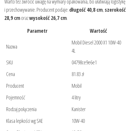
Warto też zwrócić uwagę na wymiary opakowania, bo ułatwiają logistykę
i przechowywanie. Producent podaje:
długość 40,8 cm
,
szerokość
28,9 cm
oraz
wysokość 26,7 cm
.
Parametr
Wartość
Mobil Diesel 2000 X1 10W-40
Nazwa
4L
SKU
04798ce9e6e1
Cena
81.83 zł
Producent
Mobil
Pojemność
4 litry
Rodzaj połączenia
Kanister
Klasa lepkości wg SAE
10W-40