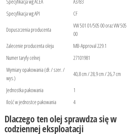
Specyfikacja wg ACEA
A3/B3
Specyfikacja wg API
CF
VW 501 01/505 00 oraz VW 505
Dopuszczenia producenta
00
Zalecenie producenta oleju
MB-Approval 229.1
Numer taryfy celnej
27101981
Wymiary opakowania (dł. / szer. /
40,8 cm / 28,9 cm / 26,7 cm
wys.)
Jednostka pakowania
1
Ilość w jednostce pakowania
4
Dlaczego ten olej sprawdza się w
codziennej eksploatacji