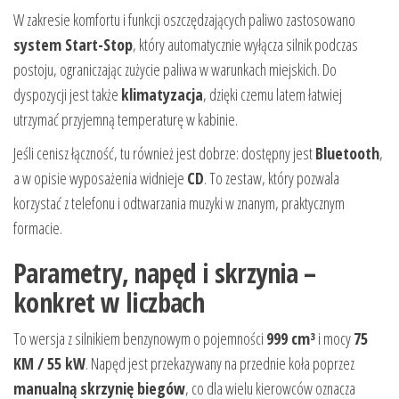
W zakresie komfortu i funkcji oszczędzających paliwo zastosowano
system Start-Stop
, który automatycznie wyłącza silnik podczas
postoju, ograniczając zużycie paliwa w warunkach miejskich. Do
dyspozycji jest także
klimatyzacja
, dzięki czemu latem łatwiej
utrzymać przyjemną temperaturę w kabinie.
Jeśli cenisz łączność, tu również jest dobrze: dostępny jest
Bluetooth
,
a w opisie wyposażenia widnieje
CD
. To zestaw, który pozwala
korzystać z telefonu i odtwarzania muzyki w znanym, praktycznym
formacie.
Parametry, napęd i skrzynia –
konkret w liczbach
To wersja z silnikiem benzynowym o pojemności
999 cm³
i mocy
75
KM / 55 kW
. Napęd jest przekazywany na przednie koła poprzez
manualną skrzynię biegów
, co dla wielu kierowców oznacza