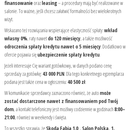
finansowanie
oraz
leasing
– a procedury mają być realizowane w
salonie. To ważne, jeśli chcesz załatwić formalności bez wielokrotnych
wizyt.
Wskazano też rozwiązania wspierające elastyczność spłaty:
wkład
własny 0%
, raty nawet
do 120 miesięcy
, a także możliwość
odroczenia spłaty kredytu nawet o 5 miesięcy
. Dodatkowo w
ofercie pojawia się
ubezpieczenie spłaty kredytu
.
Jeżeli interesuje Cię wariant gotówkowy, w danych podano cenę
sprzedaży za gotówkę:
43 000 PLN
. Dla tego konkretnego egzemplarza
podana jest także cena w ogłoszeniu:
40 500 zł
.
W komunikacie sprzedawcy zaznaczono również, że auto
może
zostać dostarczone nawet z finansowaniem pod Twój
dom
, a kontakt telefoniczny jest możliwy codziennie w godzinach
8:00–
21:00
, również w weekendy i święta.
To wszystko sprawia, że
Skoda Fabia 1.0 , Salon Polska, 1.