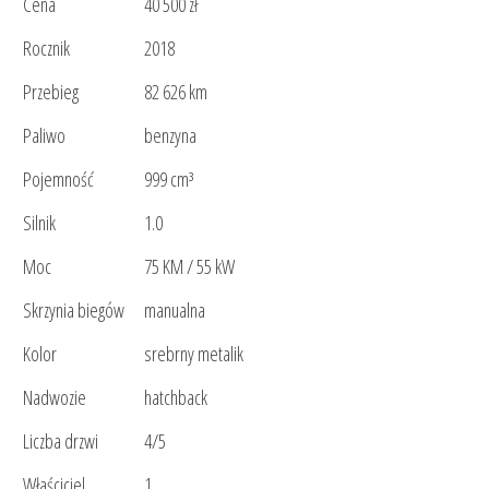
Cena
40 500 zł
Rocznik
2018
Przebieg
82 626 km
Paliwo
benzyna
Pojemność
999 cm³
Silnik
1.0
Moc
75 KM / 55 kW
Skrzynia biegów
manualna
Kolor
srebrny metalik
Nadwozie
hatchback
Liczba drzwi
4/5
Właściciel
1