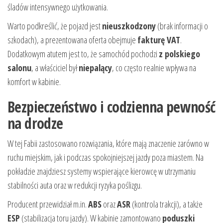
śladów intensywnego użytkowania.
Warto podkreślić, że pojazd jest
nieuszkodzony
(brak informacji o
szkodach), a prezentowana oferta obejmuje
fakturę VAT
.
Dodatkowym atutem jest to, że samochód pochodzi
z polskiego
salonu
, a właściciel był
niepalący
, co często realnie wpływa na
komfort w kabinie.
Bezpieczeństwo i codzienna pewność
na drodze
W tej Fabii zastosowano rozwiązania, które mają znaczenie zarówno w
ruchu miejskim, jak i podczas spokojniejszej jazdy poza miastem. Na
pokładzie znajdziesz systemy wspierające kierowcę w utrzymaniu
stabilności auta oraz w redukcji ryzyka poślizgu.
Producent przewidział m.in.
ABS
oraz
ASR
(kontrola trakcji), a także
ESP
(stabilizacja toru jazdy). W kabinie zamontowano
poduszki