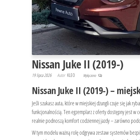
Nissan Juke II (2019-)
19 lipca 2026
Autor
KLEO
Wyłączono
Nissan Juke II (2019-) – miejs
Jeśli szukasz auta, które w miejskiej dżungli czuje się jak ry
funkcjonalnością. Ten egzemplarz z oferty dostępny jest w 
realnie podnoszą komfort codziennej jazdy – zarówno podcz
W tym modelu ważną rolę odgrywa zestaw systemów bezpiecz