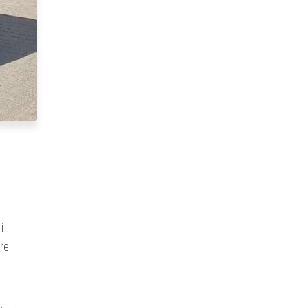
i
óre