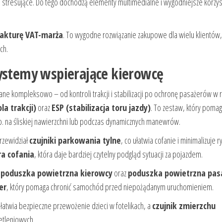
 stresujące. Do tego dochodzą elementy multimedialne i wygodniejsze korzys
akturę VAT-marża
. To wygodne rozwiązanie zakupowe dla wielu klientów,
ch.
systemy wspierające kierowcę
ne kompleksowo – od kontroli trakcji i stabilizacji po ochronę pasażerów w r
la trakcji)
oraz
ESP (stabilizacja toru jazdy)
. To zestaw, który poma
. na śliskiej nawierzchni lub podczas dynamicznych manewrów.
rzewidział
czujniki parkowania tylne
, co ułatwia cofanie i minimalizuje r
a cofania
, która daje bardziej czytelny podgląd sytuacji za pojazdem.
:
poduszka powietrzna kierowcy
oraz
poduszka powietrzna pas
er
, który pomaga chronić samochód przed niepożądanym uruchomieniem.
łatwia bezpieczne przewożenie dzieci w fotelikach, a
czujnik zmierzchu
etleniowych.