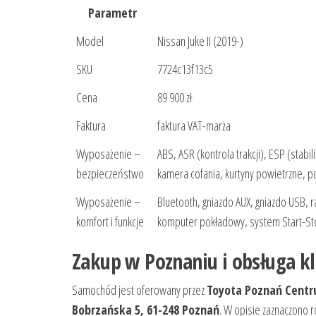
Parametr
Model
Nissan Juke II (2019-)
SKU
7724c13f13c5
Cena
89 900 zł
Faktura
faktura VAT-marża
Wyposażenie –
ABS, ASR (kontrola trakcji), ESP (stabili
bezpieczeństwo
kamera cofania, kurtyny powietrzne, 
Wyposażenie –
Bluetooth, gniazdo AUX, gniazdo USB, r
komfort i funkcje
komputer pokładowy, system Start-S
Zakup w Poznaniu i obsługa kl
Samochód jest oferowany przez
Toyota Poznań Centru
Bobrzańska 5, 61-248 Poznań
. W opisie zaznaczono 