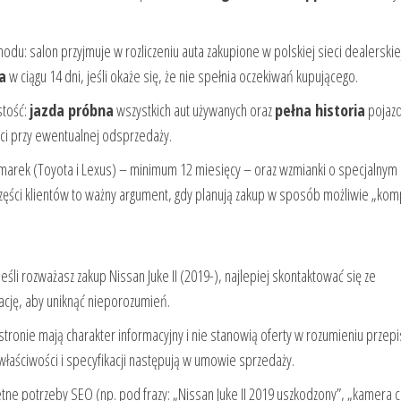
odu: salon przyjmuje w rozliczeniu auta zakupione w polskiej sieci dealerskie
a
w ciągu 14 dni, jeśli okaże się, że nie spełnia oczekiwań kupującego.
stość:
jazda próbna
wszystkich aut używanych oraz
pełna historia
pojaz
ci przy ewentualnej odsprzedaży.
 marek (Toyota i Lexus) – minimum 12 miesięcy – oraz wzmianki o specjalnym
części klientów to ważny argument, gdy planują zakup w sposób możliwie „kom
 Jeśli rozważasz zakup Nissan Juke II (2019-), najlepiej skontaktować się ze
cję, aby uniknąć nieporozumień.
stronie mają charakter informacyjny i nie stanowią oferty w rozumieniu przep
łaściwości i specyfikacji następują w umowie sprzedaży.
tne potrzeby SEO (np. pod frazy: „Nissan Juke II 2019 uszkodzony”, „kamera co