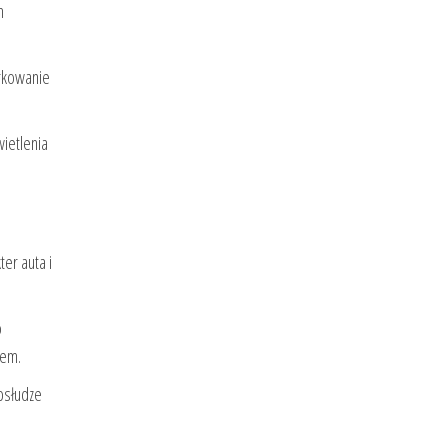
m
arkowanie
ietlenia
ter auta i
o
zem.
obsłudze