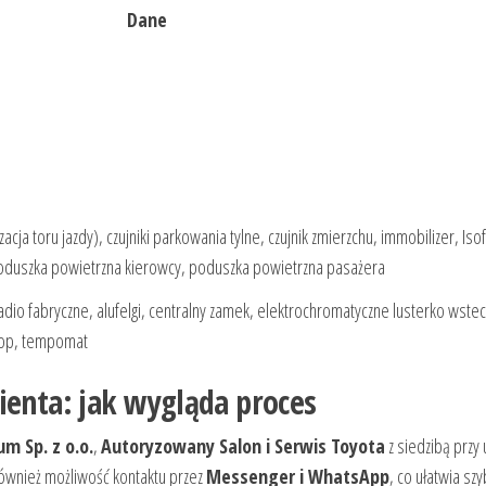
Dane
zacja toru jazdy), czujniki parkowania tylne, czujnik zmierzchu, immobilizer, Isof
poduszka powietrzna kierowcy, poduszka powietrzna pasażera
adio fabryczne, alufelgi, centralny zamek, elektrochromatyczne lusterko wste
top, tempomat
ienta: jak wygląda proces
m Sp. z o.o.
,
Autoryzowany Salon i Serwis Toyota
z siedzibą przy u
również możliwość kontaktu przez
Messenger i WhatsApp
, co ułatwia szy