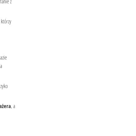
tanie z
 którzy
azie
ga
yzyko
ażera
, a