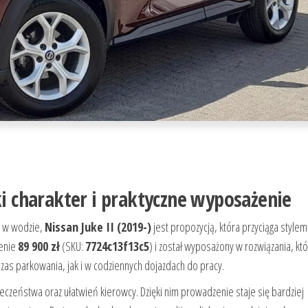
ki charakter i praktyczne wyposażenie
ba w wodzie,
Nissan Juke II (2019-)
jest propozycją, która przyciąga stylem 
cenie
89 900 zł
(SKU:
7724c13f13c5
) i został wyposażony w rozwiązania, kt
as parkowania, jak i w codziennych dojazdach do pracy.
eństwa oraz ułatwień kierowcy. Dzięki nim prowadzenie staje się bardziej