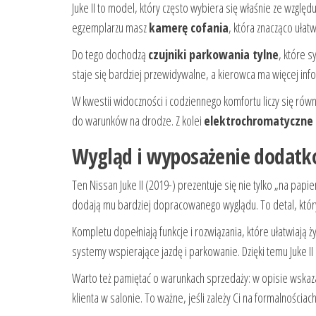
Juke II to model, który często wybiera się właśnie ze wzgl
egzemplarzu masz
kamerę cofania
, która znacząco ułat
Do tego dochodzą
czujniki parkowania tylne
, które s
staje się bardziej przewidywalne, a kierowca ma więcej info
W kwestii widoczności i codziennego komfortu liczy się rów
do warunków na drodze. Z kolei
elektrochromatyczne 
Wygląd i wyposażenie dodatko
Ten Nissan Juke II (2019-) prezentuje się nie tylko „na papi
dodają mu bardziej dopracowanego wyglądu. To detal, który 
Kompletu dopełniają funkcje i rozwiązania, które ułatwiają ż
systemy wspierające jazdę i parkowanie. Dzięki temu Juke 
Warto też pamiętać o warunkach sprzedaży: w opisie wska
klienta w salonie. To ważne, jeśli zależy Ci na formalności