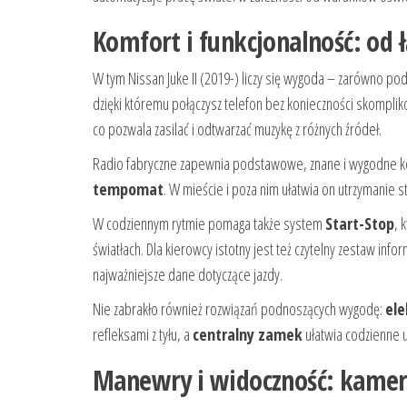
Komfort i funkcjonalność: od
W tym Nissan Juke II (2019-) liczy się wygoda – zarówno podc
dzięki któremu połączysz telefon bez konieczności skompliko
co pozwala zasilać i odtwarzać muzykę z różnych źródeł.
Radio fabryczne zapewnia podstawowe, znane i wygodne korzy
tempomat
. W mieście i poza nim ułatwia on utrzymanie s
W codziennym rytmie pomaga także system
Start-Stop
, 
światłach. Dla kierowcy istotny jest też czytelny zestaw infor
najważniejsze dane dotyczące jazdy.
Nie zabrakło również rozwiązań podnoszących wygodę:
ele
refleksami z tyłu, a
centralny zamek
ułatwia codzienne 
Manewry i widoczność: kamera