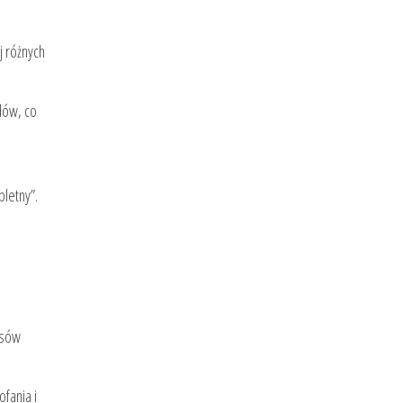
j różnych
dów, co
pletny”.
isów
fania i