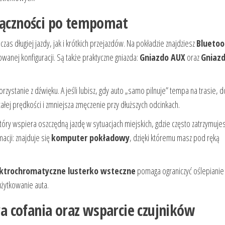
 łączności po tempomat
zas długiej jazdy, jak i krótkich przejazdów. Na pokładzie znajdziesz
Bluetoo
wanej konfiguracji. Są także praktyczne gniazda:
Gniazdo AUX
oraz
Gniaz
stanie z dźwięku. A jeśli lubisz, gdy auto „samo pilnuje” tempa na trasie, d
tałej prędkości i zmniejsza zmęczenie przy dłuższych odcinkach.
który wspiera oszczędną jazdę w sytuacjach miejskich, gdzie często zatrzymujes
macji: znajduje się
komputer pokładowy
, dzięki któremu masz pod ręką
ktrochromatyczne lusterko wsteczne
pomaga ograniczyć oślepianie
użytkowanie auta.
 cofania oraz wsparcie czujników