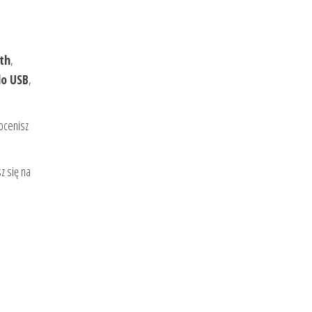
th
,
do USB
,
ocenisz
z się na