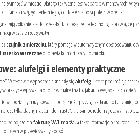
ędu na zwinność w mieście. Dlatego tak ważne jest wsparcie w manewrach. W ty
wia cofanie z uwzględnieniem tego, co dzieje się poza polem widzenia.
ygnalizują zbliżanie się do przeszkód. To połączenie technologii sprawia, że p
rmacji w czasie rzeczywistym.
nież
czujnik zmierzchu
, który pomaga w automatycznym dostosowaniu ośw
lusterko wsteczne
poprawia komfort jazdy po zmroku.
we: alufelgi i elementy praktyczne
erze”. W zestawie wyposażenia znalazły się
alufelgi
, które podkreślają charak
w praktyce wpływa na odbiór wizualny i na to, jak auto wygląda na co dzień.
ycie w codziennym użytkowaniu: od łączności przez gniazda audio i zasilanie, p
II nie jest tylko „ładnym autem do miasta”, ale samochodem z gotowym zaplec
zano, że pojazd ma
fakturę VAT-marża
, a także informacje o rozliczeniu i 
ach dopiętych w przewidywalny sposób.