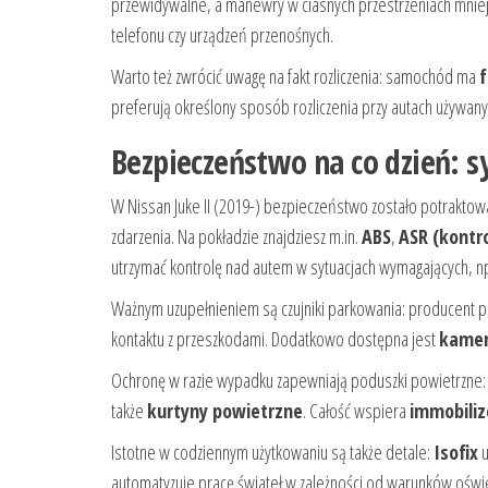
przewidywalne, a manewry w ciasnych przestrzeniach mniej
telefonu czy urządzeń przenośnych.
Warto też zwrócić uwagę na fakt rozliczenia: samochód ma
f
preferują określony sposób rozliczenia przy autach używany
Bezpieczeństwo na co dzień: 
W Nissan Juke II (2019-) bezpieczeństwo zostało potraktowa
zdarzenia. Na pokładzie znajdziesz m.in.
ABS
,
ASR (kontro
utrzymać kontrolę nad autem w sytuacjach wymagających, np
Ważnym uzupełnieniem są czujniki parkowania: producent p
kontaktu z przeszkodami. Dodatkowo dostępna jest
kamer
Ochronę w razie wypadku zapewniają poduszki powietrzne
także
kurtyny powietrzne
. Całość wspiera
immobiliz
Istotne w codziennym użytkowaniu są także detale:
Isofix
u
automatyzuje pracę świateł w zależności od warunków oświ