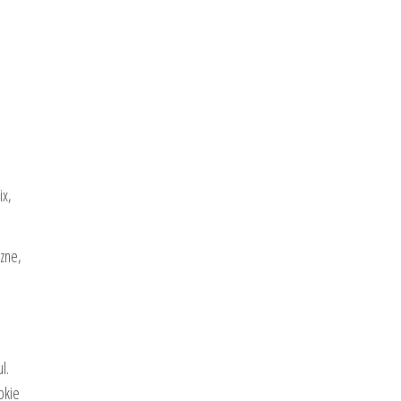
ix,
czne,
l.
bkie