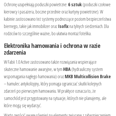
Ochronę uzupełniają poduszki powietrzne:
6 sztuk
(poduszki czołowe
kierowcy i pasażera, boczne przednie oraz kurtyny powietrzne). W
kabinie zastosowano też systemy podnoszące poziom bezpieczeństwa
biernego, takie jak immobilizer oraz
Isofix
na tylnych siedzeniach. Dla
rodziców to szczególnie ważne, bo ułatwia montaż fotelika.
Elektronika hamowania i ochrona w razie
zdarzenia
W Fabii 1.0 Active zastosowano także rozwiązania wspierające
skuteczne hamowanie awaryjne, w tym
HBA
(hydrauliczny system
wspomagania nagłego hamowania) oraz
MKB Multicollision Brake
– hamulec antykolizyjny, który pomaga ograniczać skutki kolejnych
zdarzeń po pierwszym hamowaniu. W praktyce oznacza to, że
samochód jest przygotowany na sytuacje, których nie planujemy, ale
które mogą się wydarzyć.
Warto zwrócić uwagę również na elementy związane z zabezpieczeniem