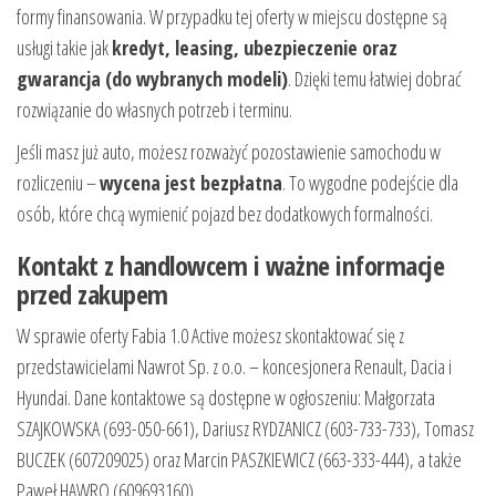
formy finansowania. W przypadku tej oferty w miejscu dostępne są
usługi takie jak
kredyt, leasing, ubezpieczenie oraz
gwarancja (do wybranych modeli)
. Dzięki temu łatwiej dobrać
rozwiązanie do własnych potrzeb i terminu.
Jeśli masz już auto, możesz rozważyć pozostawienie samochodu w
rozliczeniu –
wycena jest bezpłatna
. To wygodne podejście dla
osób, które chcą wymienić pojazd bez dodatkowych formalności.
Kontakt z handlowcem i ważne informacje
przed zakupem
W sprawie oferty Fabia 1.0 Active możesz skontaktować się z
przedstawicielami Nawrot Sp. z o.o. – koncesjonera Renault, Dacia i
Hyundai. Dane kontaktowe są dostępne w ogłoszeniu: Małgorzata
SZAJKOWSKA (693-050-661), Dariusz RYDZANICZ (603-733-733), Tomasz
BUCZEK (607209025) oraz Marcin PASZKIEWICZ (663-333-444), a także
Paweł HAWRO (609693160).