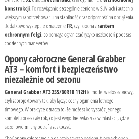
konstrukcji
. To rozwiązanie szczególnie cenione w SUV-ach i autach o
większym zapotrzebowaniu na stabilność oraz odporność na obciążenia.
Dodatkowo występuje oznaczenie
FR
, czyli opona z
rantem
ochronnym felgi
, co pomaga ograniczać ryzyko uszkodzeń podczas
codziennych manewrów.
Opony całoroczne General Grabber
AT3 – komfort i bezpieczeństwo
niezależnie od sezonu
General Grabber AT3 255/60R18 112H
to model wielosezonowy,
czyli zaprojektowany tak, aby łączyć cechy ogumienia letniego i
zimowego. W praktyce oznacza to, że możesz korzystać z jednego
kompletu przez cały rok, co jest wygodne zwłaszcza w miastach, gdzie
sezonowe zmiany potrafią zaskoczyć.
Choć opony całoroczne nie osiągają zawsze poziomu typowych opon