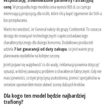
eksploatację, zrównoważone parametry i atrakcyjną
cenę
. W przypadku tego modelu cena wynosi 803 zł, co czyni go
interesującą propozycją dla osób, które chcą kupić ogumienie do SUV-a
bez przepłacania.
Warto też wiedzieć, że General należy do grupy Continental. To oznacza
dostęp do rozwiązań technologicznych i zaplecza badawczego
charakterystycznego dla dużego koncernu. Dodatkowo producent
udziela
7 lat gwarancji od daty zakupu
, co jest ważne przy
planowaniu wydatków na kolejne sezony.
Jeżeli pojawi się wątpliwość co do wady, reklamacja powinna dotyczyć
sytuacji, w której zauważysz problem o charakterze fabrycznym. Gdy nie
masz pewności, co było przyczyną uszkodzenia, pomoc specjalistów w
serwisie oponiarskim może ułatwić ocenę dalszych kroków.
Dla kogo ten model będzie najbardziej
trafiony?