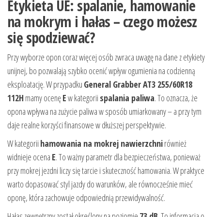
Etykieta UE: spalanie, hamowanie
na mokrym i hałas – czego możesz
się spodziewać?
Przy wyborze opon coraz więcej osób zwraca uwagę na dane z etykiety
unijnej, bo pozwalają szybko ocenić wpływ ogumienia na codzienną
eksploatację. W przypadku
General Grabber AT3 255/60R18
112H
mamy ocenę
E
w kategorii
spalania paliwa
. To oznacza, że
opona wpływa na zużycie paliwa w sposób umiarkowany – a przy tym
daje realne korzyści finansowe w dłuższej perspektywie.
W kategorii
hamowania na mokrej nawierzchni
również
widnieje ocena
E
. To ważny parametr dla bezpieczeństwa, ponieważ
przy mokrej jezdni liczy się tarcie i skuteczność hamowania. W praktyce
warto dopasować styl jazdy do warunków, ale równocześnie mieć
oponę, która zachowuje odpowiednią przewidywalność.
Hałas zewnętrzny został określony na poziomie
73 dB
. To informacja o