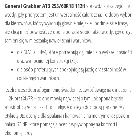
General Grabber AT3 255/60R18 112H
sprawdzi się szczególnie
wtedy, gdy priorytetem jest uniwersalność całoroczna. To dobry wybór
dla kierowców, którzy wykonują głównie miejskie i podmiejskie trasy,
ale chcą mieć pewność, że opona poradzi sobie także wtedy, gdy droga
zamieni się w mieszankę nawierzchni i warunków.
dla SUV i aut 4×4, które potrzebują ogumienia o wyższej nośności
oraz wzmocnionej konstrukcji (XL),
dla osób preferujących spokojniejszą jazdę oraz stabilność w
codziennych warunkach.
Jeżeli chcesz dobrać ogumienie świadomie, zwróć uwagę na oznaczenia
112H oraz XL/FR – to one mówią najwięcej o tym, jak opona będzie
znosić obciążenia i jak chroni felgę. A do tego dochodzą parametry z
etykiety UE: oceny E dla spalania i hamowania na mokrym oraz poziom
hałasu 73 dB, które pomagają ocenić wpływ opony na komfort i
ekonomię jazdy.