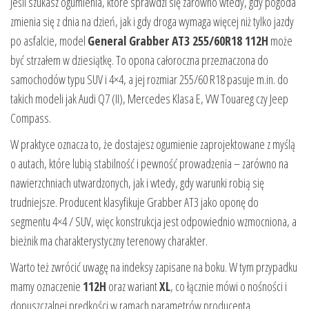
Jeśli szukasz ogumienia, które sprawdzi się zarówno wtedy, gdy pogoda
zmienia się z dnia na dzień, jak i gdy droga wymaga więcej niż tylko jazdy
po asfalcie, model
General Grabber AT3 255/60R18 112H
może
być strzałem w dziesiątkę. To opona całoroczna przeznaczona do
samochodów typu SUV i 4×4, a jej rozmiar 255/60 R18 pasuje m.in. do
takich modeli jak Audi Q7 (II), Mercedes Klasa E, VW Touareg czy Jeep
Compass.
W praktyce oznacza to, że dostajesz ogumienie zaprojektowane z myślą
o autach, które lubią stabilność i pewność prowadzenia – zarówno na
nawierzchniach utwardzonych, jak i wtedy, gdy warunki robią się
trudniejsze. Producent klasyfikuje Grabber AT3 jako oponę do
segmentu 4×4 / SUV, więc konstrukcja jest odpowiednio wzmocniona, a
bieżnik ma charakterystyczny terenowy charakter.
Warto też zwrócić uwagę na indeksy zapisane na boku. W tym przypadku
mamy oznaczenie
112H
oraz wariant
XL
, co łącznie mówi o nośności i
dopuszczalnej prędkości w ramach parametrów producenta.