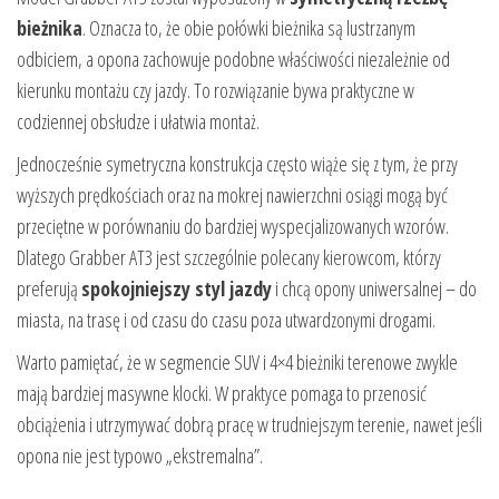
bieżnika
. Oznacza to, że obie połówki bieżnika są lustrzanym
odbiciem, a opona zachowuje podobne właściwości niezależnie od
kierunku montażu czy jazdy. To rozwiązanie bywa praktyczne w
codziennej obsłudze i ułatwia montaż.
Jednocześnie symetryczna konstrukcja często wiąże się z tym, że przy
wyższych prędkościach oraz na mokrej nawierzchni osiągi mogą być
przeciętne w porównaniu do bardziej wyspecjalizowanych wzorów.
Dlatego Grabber AT3 jest szczególnie polecany kierowcom, którzy
preferują
spokojniejszy styl jazdy
i chcą opony uniwersalnej – do
miasta, na trasę i od czasu do czasu poza utwardzonymi drogami.
Warto pamiętać, że w segmencie SUV i 4×4 bieżniki terenowe zwykle
mają bardziej masywne klocki. W praktyce pomaga to przenosić
obciążenia i utrzymywać dobrą pracę w trudniejszym terenie, nawet jeśli
opona nie jest typowo „ekstremalna”.