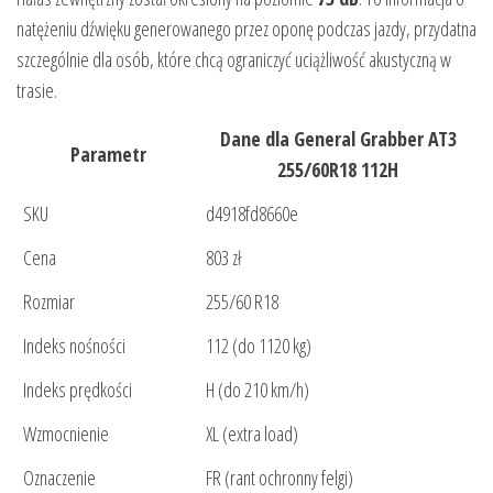
natężeniu dźwięku generowanego przez oponę podczas jazdy, przydatna
szczególnie dla osób, które chcą ograniczyć uciążliwość akustyczną w
trasie.
Dane dla General Grabber AT3
Parametr
255/60R18 112H
SKU
d4918fd8660e
Cena
803 zł
Rozmiar
255/60 R18
Indeks nośności
112 (do 1120 kg)
Indeks prędkości
H (do 210 km/h)
Wzmocnienie
XL (extra load)
Oznaczenie
FR (rant ochronny felgi)