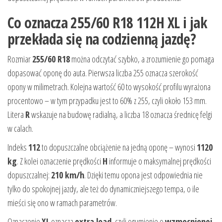
Co oznacza 255/60 R18 112H XL i jak
przekłada się na codzienną jazdę?
Rozmiar
255/60 R18
można odczytać szybko, a zrozumienie go pomaga
dopasować oponę do auta. Pierwsza liczba 255 oznacza szerokość
opony w milimetrach. Kolejna wartość 60 to wysokość profilu wyrażona
procentowo – w tym przypadku jest to 60% z 255, czyli około 153 mm.
Litera
R
wskazuje na budowę radialną, a liczba 18 oznacza średnicę felgi
w calach.
Indeks
112
to dopuszczalne obciążenie na jedną oponę – wynosi
1120
kg
. Z kolei oznaczenie prędkości
H
informuje o maksymalnej prędkości
dopuszczalnej:
210 km/h
. Dzięki temu opona jest odpowiednia nie
tylko do spokojnej jazdy, ale też do dynamiczniejszego tempa, o ile
mieści się ono w ramach parametrów.
Oznaczenie
XL
oznacza
extra load
, czyli ogumienie o
wzmocnionej