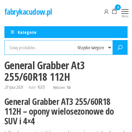
Przejdź
0
fabrykacudow.pl
do
Menu
treści
Kategorie
General Grabber At3
255/60R18 112H
20 lipca 2026
Autor
KLEO
Wyłączono
General Grabber AT3 255/60R18
112H – opony wielosezonowe do
SUV i 4×4