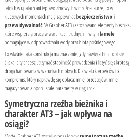
letnich w upałach ani typowo zimowych w mroźnej aurze, to w
kluczowych momentach mają zapewniać
bezpieczeństwo i
przewidywalność
. W Grabber AT3 zastosowano elementy bieżnika,
które wspierają pracę w warunkach trudnych – w tym
lamele
pomagające w odprowadzaniu wody oraz błota pośniegowego.
To właśnie taka konstrukcja ma znaczenie, gdy nawierzchnia robi się
śliska, a ty chcesz utrzymać stabilność prowadzenia i liczyć się z krótszą
drogą hamowania w warunkach mokrych. Dla wielu kierowców to
kompromis, który naprawdę się opłaca: mniej przestojów, mniej
magazynowania opon i stałe parametry w ciągu roku.
Symetryczna rzeźba bieżnika i
charakter AT3 – jak wpływa na
osiągi?
Model Grabber AT3 został wyposażony w
symetryczną rzeźbę