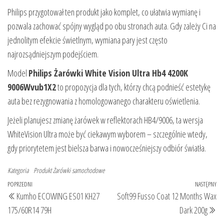
Philips przygotował ten produkt jako komplet, co ułatwia wymianę i
pozwala zachować spójny wygląd po obu stronach auta. Gdy zależy Ci na
jednolitym efekcie świetlnym, wymiana pary jest często
najrozsądniejszym podejściem.
Model
Philips Żarówki White Vision Ultra Hb4 4200K
9006Wvub1X2
to propozycja dla tych, którzy chcą podnieść estetykę
auta bez rezygnowania z homologowanego charakteru oświetlenia.
Jeżeli planujesz zmianę żarówek w reflektorach HB4/9006, ta wersja
WhiteVision Ultra może być ciekawym wyborem – szczególnie wtedy,
gdy priorytetem jest bielsza barwa i nowocześniejszy odbiór światła.
Kategoria
Produkt
Żarówki samochodowe
Nawigacja
Poprzedni
POPRZEDNI
NASTĘPNY
Na
Kumho ECOWING ES01 KH27
Soft99 Fusso Coat 12 Months Wax
wpisu
wpis
wp
175/60R14 79H
Dark 200g