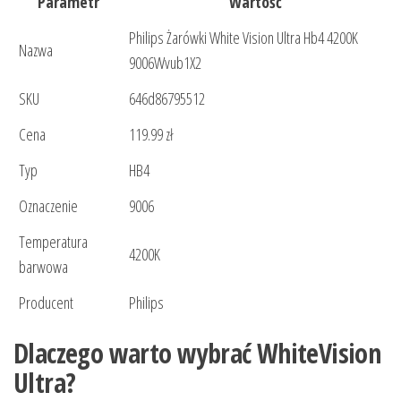
Parametr
Wartość
Philips Żarówki White Vision Ultra Hb4 4200K
Nazwa
9006Wvub1X2
SKU
646d86795512
Cena
119.99 zł
Typ
HB4
Oznaczenie
9006
Temperatura
4200K
barwowa
Producent
Philips
Dlaczego warto wybrać WhiteVision
Ultra?