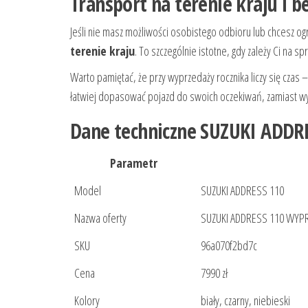
Transport na terenie kraju i b
Jeśli nie masz możliwości osobistego odbioru lub chcesz og
terenie kraju
. To szczególnie istotne, gdy zależy Ci na
Warto pamiętać, że przy wyprzedaży rocznika liczy się czas 
łatwiej dopasować pojazd do swoich oczekiwań, zamiast wyb
Dane techniczne SUZUKI ADDR
Parametr
Model
SUZUKI ADDRESS 110
Nazwa oferty
SUZUKI ADDRESS 110 WYP
SKU
96a070f2bd7c
Cena
7990 zł
Kolory
biały, czarny, niebieski