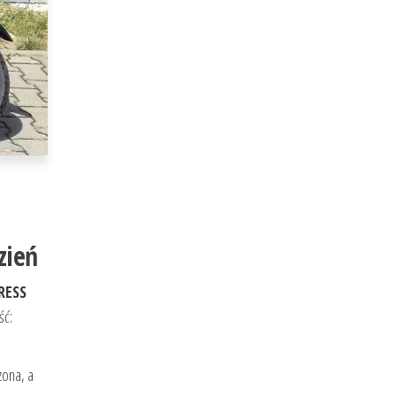
zień
RESS
ść:
zona, a