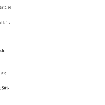
a to, że
al, który
ych
.
 przy
az
501-