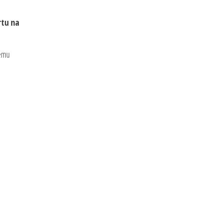
rtu na
temu