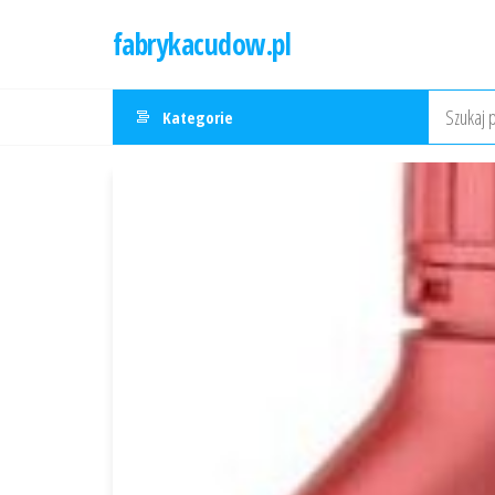
Przejdź
fabrykacudow.pl
do
treści
Kategorie