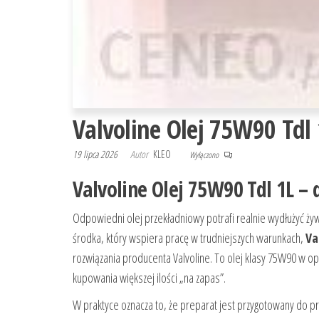
Valvoline Olej 75W90 Tdl 
19 lipca 2026
Autor
KLEO
Wyłączono
Valvoline Olej 75W90 Tdl 1L –
Odpowiedni olej przekładniowy potrafi realnie wydłużyć ży
środka, który wspiera pracę w trudniejszych warunkach,
Va
rozwiązania producenta Valvoline. To olej klasy 75W90 w 
kupowania większej ilości „na zapas”.
W praktyce oznacza to, że preparat jest przygotowany do p