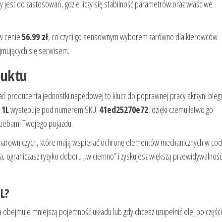
 jest do zastosowań, gdzie liczy się stabilność parametrów oraz właściwe
 w cenie
56.99 zł
, co czyni go sensownym wyborem zarówno dla kierowców
ajmujących się serwisem.
duktu
 producenta jednostki napędowej to klucz do poprawnej pracy skrzyni bieg
 1L
występuje pod numerem SKU:
41ed25270e72
, dzięki czemu łatwo go
trzebami Twojego pojazdu.
marowniczych, które mają wspierać ochronę elementów mechanicznych w cod
, ograniczasz ryzyko doboru „w ciemno” i zyskujesz większą przewidywalnoś
L?
na obejmuje mniejszą pojemność układu lub gdy chcesz uzupełnić olej po częś