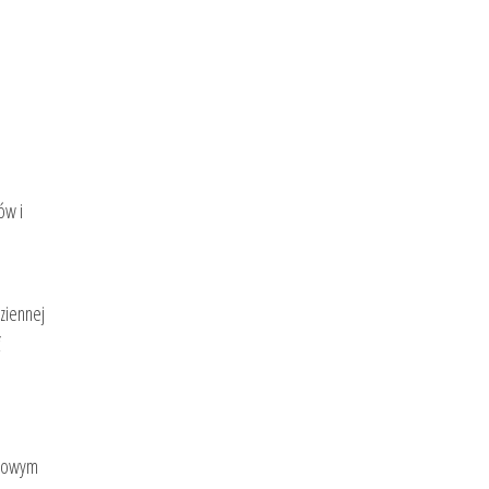
ów i
ziennej
ć
ciowym