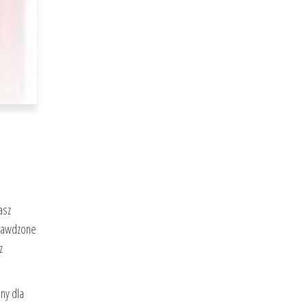
asz
prawdzone
z
ny dla