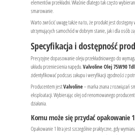
elementów przekładni. Właśnie dlatego tak często wybierany
smarowanie.
Warto zwrócić uwagę także na to, że produkt jest dostępny
utrzymujących samochód w dobrym stanie, jak i dla osób z
Specyfikacja i dostępność pro
Precyzyjne dopasowanie oleju przekładniowego do wymagań
układu przeniesienia napędu.
Valvoline Olej 75W90 Tdl
zidentyfikować podczas zakupu i weryfikacji zgodności z po
Producentem jest
Valvoline
– marka znana z rozwiązań s
eksploatacji. Wybierając olej od renomowanego producenta
działania.
Komu może się przydać opakowanie 1
Opakowanie 1 litra jest szczególnie praktyczne, gdy wymia