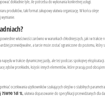
upować dokładnie tyle, ile potrzeba do wykonania konkretnej usługi.
dmiaru produktów, taki format zakupowy ułatwia organizację. W końcu oleje
j wymianie.
ładniach?
owiednie właściwości zarówno w warunkach chłodniejszych, jak i w trakcie r
ardziej przewidywalne, a tarcie może zostać ograniczone do poziomu, który s
 napędu w trakcie dynamicznej jazdy, ale też podczas spokojnej eksploatacji.
acę zębów przekładni, łożysk i innych elementów, które pracują pod obciążen
spełniać oczekiwania użytkowników szukających olejów o stabilnych parametra
j 75W90 Tdl 1L
, ułatwia dopasowanie do specyfikacji przewidzianych dla d