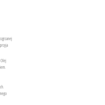
ozgrzanej
przyja
 Olej
iem.
ch.
anego