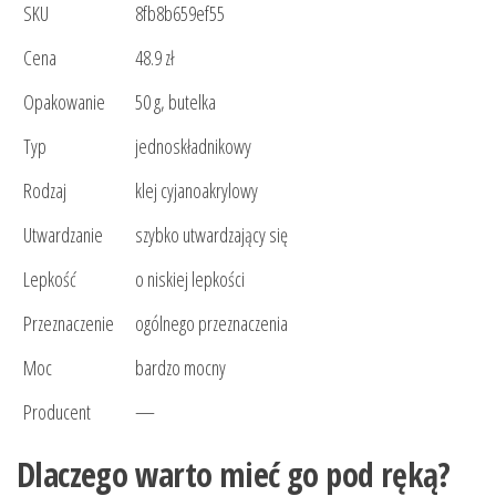
SKU
8fb8b659ef55
Cena
48.9 zł
Opakowanie
50 g, butelka
Typ
jednoskładnikowy
Rodzaj
klej cyjanoakrylowy
Utwardzanie
szybko utwardzający się
Lepkość
o niskiej lepkości
Przeznaczenie
ogólnego przeznaczenia
Moc
bardzo mocny
Producent
—
Dlaczego warto mieć go pod ręką?