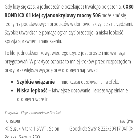
Gdy liczy się czas, a jednocześnie oczekujesz trwałego połączenia,
CX80
BONDICX 01 klej cyjanoakrylowy mocny 50G
może stać się
jednym z podstawowych produktów w domowej skrzynce z narzędziami.
Szybkie utwardzanie pomaga ograniczyć przestoje, a niska lepkość
sprzyja sprawnemu nanoszeniu.
To klej jednoskładnikowy, więc jego użycie jest proste i nie wymaga
przygotowań. W praktyce oznacza to mniej kroków przed rozpoczęciem
pracy oraz większą wygodę przy drobnych naprawach.
Szybkie wiązanie
– mniej czasu oczekiwania na efekt.
Niska lepkość
– łatwiejsze dozowanie i lepsze wypełnianie
drobnych szczelin.
Kategoria
Kleje samochodowe
Produkt
Nawigacja
Poprzedni
POPRZEDNI
NASTĘPNY
Na
Suzuki Vitara 1.6 VVT , Salon
Goodride Sw618 225/50R17 94T
wpisu
wpis
wp
Polska, Serwis ASO