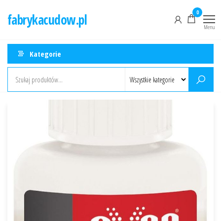
Przejdź
0
fabrykacudow.pl
do
Menu
treści
Kategorie