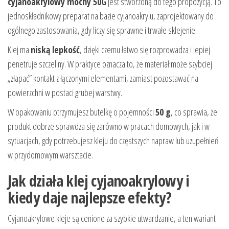
cyjanoakrylowy mocny 50G
jest stworzoną do tego propozycją. To
jednoskładnikowy preparat na bazie cyjanoakrylu, zaprojektowany do
ogólnego zastosowania, gdy liczy się sprawne i trwałe sklejenie.
Klej ma
niską lepkość
, dzięki czemu łatwo się rozprowadza i lepiej
penetruje szczeliny. W praktyce oznacza to, że materiał może szybciej
„złapać” kontakt z łączonymi elementami, zamiast pozostawać na
powierzchni w postaci grubej warstwy.
W opakowaniu otrzymujesz butelkę o pojemności
50 g
, co sprawia, że
produkt dobrze sprawdza się zarówno w pracach domowych, jak i w
sytuacjach, gdy potrzebujesz kleju do częstszych napraw lub uzupełnień
w przydomowym warsztacie.
Jak działa klej cyjanoakrylowy i
kiedy daje najlepsze efekty?
Cyjanoakrylowe kleje są cenione za szybkie utwardzanie, a ten wariant