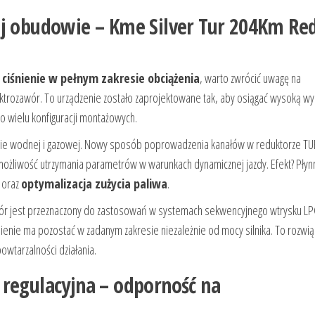
ej obudowie – Kme Silver Tur 204Km Re
 ciśnienie w pełnym zakresie obciążenia
, warto zwrócić uwagę na
trozawór. To urządzenie zostało zaprojektowane tak, aby osiągać wysoką w
wielu konfiguracji montażowych.
ie wodnej i gazowej. Nowy sposób poprowadzenia kanałów w reduktorze TU
 możliwość utrzymania parametrów w warunkach dynamicznej jazdy. Efekt? Płyn
z oraz
optymalizacja zużycia paliwa
.
ór jest przeznaczony do zastosowań w systemach sekwencyjnego wtrysku LP
ienie ma pozostać w zadanym zakresie niezależnie od mocy silnika. To rozwią
powtarzalności działania.
 regulacyjna – odporność na