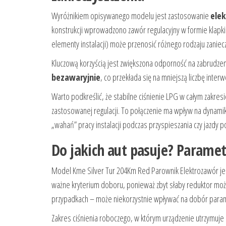
Wyróżnikiem opisywanego modelu jest zastosowanie
ele
konstrukcji wprowadzono zawór regulacyjny w formie klapki.
elementy instalacji) może przenosić różnego rodzaju zaniec
Kluczową korzyścią jest zwiększona odporność na zabrudzen
bezawaryjnie
, co przekłada się na mniejszą liczbę inte
Warto podkreślić, że stabilne ciśnienie LPG w całym zakre
zastosowanej regulacji. To połączenie ma wpływ na dynami
„wahań” pracy instalacji podczas przyspieszania czy jazdy 
Do jakich aut pasuje? Paramet
Model Kme Silver Tur 204Km Red Parownik Elektrozawór jes
ważne kryterium doboru, ponieważ zbyt słaby reduktor mo
przypadkach – może niekorzystnie wpływać na dobór parame
Zakres ciśnienia roboczego, w którym urządzenie utrzymuje