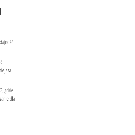
d
ydajność
R
niejsza
G, gdzie
zanie dla