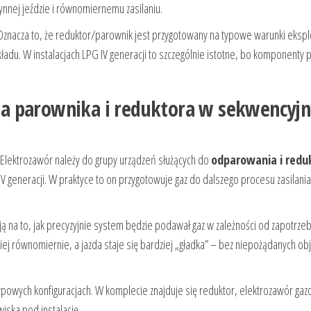
ynnej jeździe i równomiernemu zasilaniu.
 Oznacza to, że reduktor/parownik jest przygotowany na typowe warunki ekspl
ładu. W instalacjach LPG IV generacji to szczególnie istotne, bo komponenty 
rola parownika i reduktora w sekwencyj
Elektrozawór należy do grupy urządzeń służących do
odparowania i reduk
V generacji. W praktyce to on przygotowuje gaz do dalszego procesu zasilani
ją na to, jak precyzyjnie system będzie podawał gaz w zależności od zapotrz
dziej równomiernie, a jazda staje się bardziej „gładka” – bez niepożądanych o
ypowych konfiguracjach. W komplecie znajduje się reduktor, elektrozawór gaz
iska pod instalację.