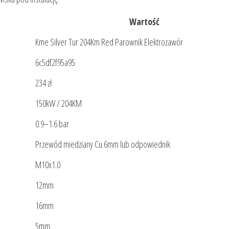
Wartość
Kme Silver Tur 204Km Red Parownik Elektrozawór
6c5df2f95a95
234 zł
150kW / 204KM
0.9–1.6 bar
Przewód miedziany Cu 6mm lub odpowiednik
M10x1.0
12mm
16mm
5mm