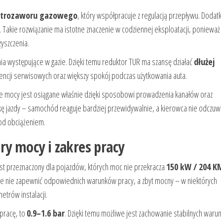
ktrozaworu gazowego
, który współpracuje z regulacją przepływu. Doda
 Takie rozwiązanie ma istotne znaczenie w codziennej eksploatacji, ponieważ 
zyszczenia.
ia występujące w gazie. Dzięki temu reduktor TUR ma szansę działać
dłużej
rwencji serwisowych oraz większy spokój podczas użytkowania auta.
sie mocy jest osiągane właśnie dzięki sposobowi prowadzenia kanałów oraz
kę jazdy – samochód reaguje bardziej przewidywalnie, a kierowca nie odczuw
pod obciążeniem.
ry mocy i zakres pracy
t przeznaczony dla pojazdów, których moc nie przekracza
150 kW / 204 K
że nie zapewnić odpowiednich warunków pracy, a zbyt mocny – w niektórych
trów instalacji.
 pracę, to
0.9–1.6 bar
. Dzięki temu możliwe jest zachowanie stabilnych war