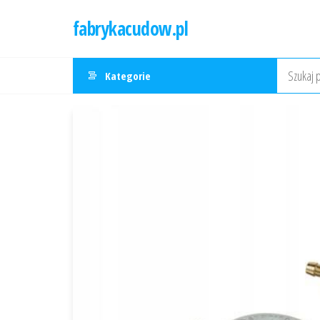
Przejdź
fabrykacudow.pl
do
treści
Kategorie