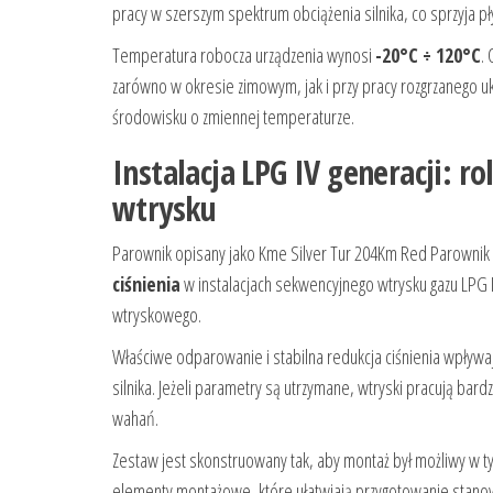
pracy w szerszym spektrum obciążenia silnika, co sprzyja pł
Temperatura robocza urządzenia wynosi
-20°C ÷ 120°C
.
zarówno w okresie zimowym, jak i przy pracy rozgrzanego uk
środowisku o zmiennej temperaturze.
Instalacja LPG IV generacji: 
wtrysku
Parownik opisany jako Kme Silver Tur 204Km Red Parownik 
ciśnienia
w instalacjach sekwencyjnego wtrysku gazu LPG I
wtryskowego.
Właściwe odparowanie i stabilna redukcja ciśnienia wpływa
silnika. Jeżeli parametry są utrzymane, wtryski pracują bar
wahań.
Zestaw jest skonstruowany tak, aby montaż był możliwy w t
elementy montażowe, które ułatwiają przygotowanie stanow