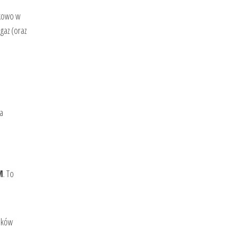
tkowo w
gaz (oraz
a
M
. To
unków