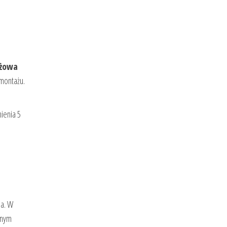
ażowa
montażu.
ienia 5
ia. W
lnym