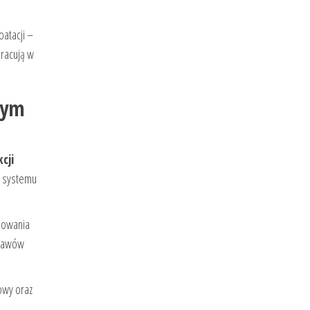
oatacji –
pracują w
nym
cji
a systemu
ebowania
bjawów
owy oraz