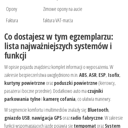
Opony
Zimowe opony na aucie
Faktura
faktura VAT-marża
Co dostajesz w tym egzemplarzu:
lista najważniejszych systemów i
funkcji
W opisie pojazdu znajdziesz komplet informacji o wyposażeniu. W
zakresie bezpieczeństwa uwzględniono m.in.
ABS
,
ASR
,
ESP
,
Isofix
,
kurtyny powietrzne
oraz
poduszki powietrzne
(kierowcy,
pasażera i boczne przednie). Dodatkowo auto ma
czujniki
parkowania tylne
i
kamerę cofania
, co ułatwia manewry.
W segmencie komfortu i multimediów znalazły się:
Bluetooth
,
gniazdo USB
,
nawigacja GPS
oraz
radio fabryczne
. W zakresie
funkcji wspomagających jazdę pojawia się
tempomat
oraz
System