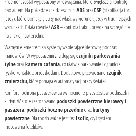
Freemont został wyposażony w rozwiązania, które zwiększają kontrolę
nad autem. Na pokładzie znajdziesz m.in.
ABS
oraz
ESP
(stabilizacja toru
jazdy), które pomagają utrzymać właściwy kierunek jazdy w trudniejszych
warunkach. Działa również
ASR
– kontrola trakcji, przydatna szczególnie
na śliskiej nawierzchni.
Ważnym elementem są systemy wspierające kierowcę podczas
manewrów. W wyposażeniu znajdują się
czujniki parkowania
tylne
oraz
kamera cofania
, co ułatwia parkowanie i ogranicza
ryzyko kontaktu z przeszkodami. Dodatkowo przewidziano
czujnik
zmierzchu
, który pomaga w automatyzacji pracy świateł.
Komfort i ochrona pasażerów są wzmocnione przez zestaw poduszek i
kurtyn. W aucie zastosowano
poduszki powietrzne kierowcy i
pasażera
,
poduszki boczne przednie
oraz
kurtyny
powietrzne
. Dla rodzin ważne jest też
Isofix
, czyli system
mocowania fotelików.