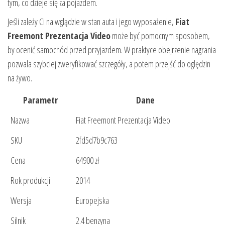
tym, co dzieje się za pojazdem.
Jeśli zależy Ci na wglądzie w stan auta i jego wyposażenie,
Fiat
Freemont Prezentacja Video
może być pomocnym sposobem,
by ocenić samochód przed przyjazdem. W praktyce obejrzenie nagrania
pozwala szybciej zweryfikować szczegóły, a potem przejść do oględzin
na żywo.
Parametr
Dane
Nazwa
Fiat Freemont Prezentacja Video
SKU
2fd5d7b9c763
Cena
64900 zł
Rok produkcji
2014
Wersja
Europejska
Silnik
2.4 benzyna