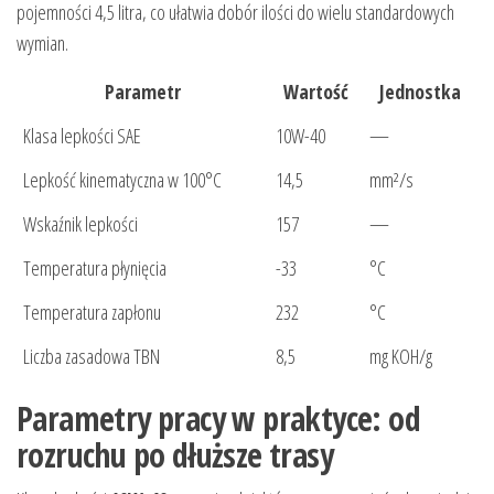
pojemności 4,5 litra, co ułatwia dobór ilości do wielu standardowych
wymian.
Parametr
Wartość
Jednostka
Klasa lepkości SAE
10W-40
—
Lepkość kinematyczna w 100°C
14,5
mm²/s
Wskaźnik lepkości
157
—
Temperatura płynięcia
-33
°C
Temperatura zapłonu
232
°C
Liczba zasadowa TBN
8,5
mg KOH/g
Parametry pracy w praktyce: od
rozruchu po dłuższe trasy