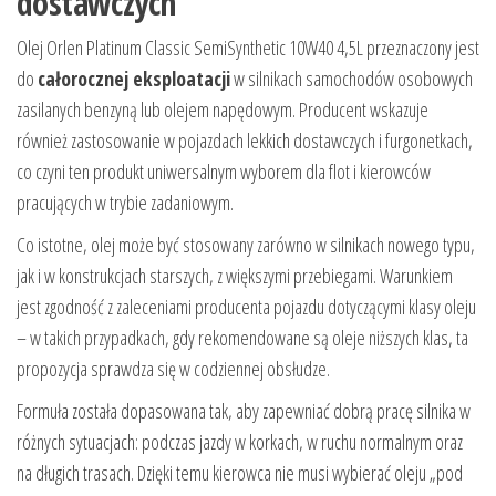
dostawczych
Olej Orlen Platinum Classic SemiSynthetic 10W40 4,5L przeznaczony jest
do
całorocznej eksploatacji
w silnikach samochodów osobowych
zasilanych benzyną lub olejem napędowym. Producent wskazuje
również zastosowanie w pojazdach lekkich dostawczych i furgonetkach,
co czyni ten produkt uniwersalnym wyborem dla flot i kierowców
pracujących w trybie zadaniowym.
Co istotne, olej może być stosowany zarówno w silnikach nowego typu,
jak i w konstrukcjach starszych, z większymi przebiegami. Warunkiem
jest zgodność z zaleceniami producenta pojazdu dotyczącymi klasy oleju
– w takich przypadkach, gdy rekomendowane są oleje niższych klas, ta
propozycja sprawdza się w codziennej obsłudze.
Formuła została dopasowana tak, aby zapewniać dobrą pracę silnika w
różnych sytuacjach: podczas jazdy w korkach, w ruchu normalnym oraz
na długich trasach. Dzięki temu kierowca nie musi wybierać oleju „pod