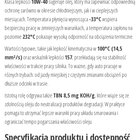
Klasa lepkości
10W-40
sugeruje olej, który ma zapewniać odpowiednią
ochronę zarówno w okresie chłodniejszym, jak i w cieplejszych
miesiącach. Temperatura płynięcia wynosząca
-33°C
wspiera
bezpieczną pracę w zimniejszych warunkach, a temperatura zapłonu na
poziomie
232°C
pokazuje wysoką odporność na obciążenia termiczne.
Wartości typowe, takie jak lepkość kinematyczna w
100°C (14,5
mm²/s)
oraz wskaźnik lepkości
157
, przekładają się na stabilność
właściwości w trakcie pracy silnika. To ważne, gdy auto pracuje w
różnych trybach: od jazdy miejskiej z częstymi zmianami obciążeń po
dłuższe odcinki w trasie.
Istotną rolę odgrywa także
TBN 8,5 mg KOH/g
, które wiąże się ze
zdolnością oleju do neutralizacji produktów degradacji. W praktyce
pomaga to utrzymać lepsze warunki pracy układu smarowania i
ograniczać tempo pogarszania właściwości oleju.
Specyfikacja produktu i dostępność