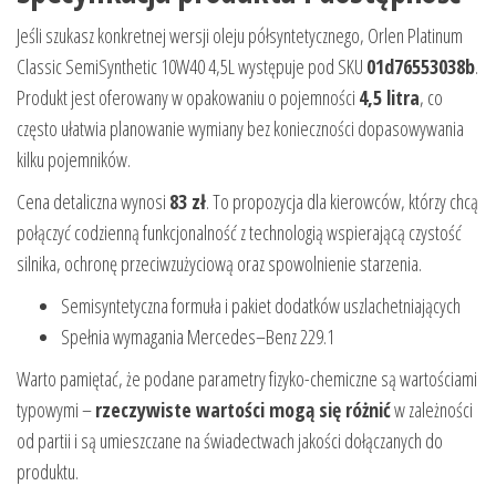
Jeśli szukasz konkretnej wersji oleju półsyntetycznego, Orlen Platinum
Classic SemiSynthetic 10W40 4,5L występuje pod SKU
01d76553038b
.
Produkt jest oferowany w opakowaniu o pojemności
4,5 litra
, co
często ułatwia planowanie wymiany bez konieczności dopasowywania
kilku pojemników.
Cena detaliczna wynosi
83 zł
. To propozycja dla kierowców, którzy chcą
połączyć codzienną funkcjonalność z technologią wspierającą czystość
silnika, ochronę przeciwzużyciową oraz spowolnienie starzenia.
Semisyntetyczna formuła i pakiet dodatków uszlachetniających
Spełnia wymagania Mercedes–Benz 229.1
Warto pamiętać, że podane parametry fizyko-chemiczne są wartościami
typowymi –
rzeczywiste wartości mogą się różnić
w zależności
od partii i są umieszczane na świadectwach jakości dołączanych do
produktu.