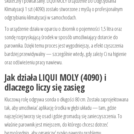
skuteczny i powtarzalny. LIQUI MOLY Urządzenie Do Odgrzybiania
Klimatyzacji 1 szt (4090) zostało stworzone z myślą o profesjonalnym
odgrzybianiu klimatyzacji w samochodach.
To urządzenie działa w oparciu o zbiornik o pojemności 1,5 litra oraz
sondę rozpryskującą środek w sposób umożliwiający dotarcie do
parownika. Dzięki temu proces jest wygodniejszy, a efekt czyszczenia
bardziej przewidywalny — szczególnie wtedy, gdy zależy Ci na higienie
oraz odświeżeniu pracy nawiewu.
Jak działa LIQUI MOLY (4090) i
dlaczego liczy się zasięg
Kluczową rolę odgrywa sonda o długości 80 cm. Została zaprojektowana
tak, aby umożliwiać aplikację środka w głębi układu — tam, gdzie
najczęściej tworzy się osad i gdzie gromadzą się zanieczyszczenia. To
właśnie parownik jest miejscem, do którego chcesz dotrzeć
bezpośrednio, aby ograniczyć ryzyko nawrotu problemu.