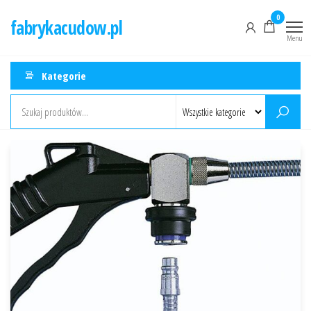
Przejdź
0
fabrykacudow.pl
do
Menu
treści
Kategorie