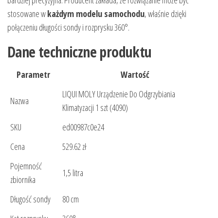
bardziej precyzyjna. Producent zakłada, że rozwiązanie może być
stosowane w
każdym modelu samochodu
, właśnie dzięki
połączeniu długości sondy i rozprysku 360°.
Dane techniczne produktu
Parametr
Wartość
LIQUI MOLY Urządzenie Do Odgrzybiania
Nazwa
Klimatyzacji 1 szt (4090)
SKU
ed00987c0e24
Cena
529.62 zł
Pojemność
1,5 litra
zbiornika
Długość sondy
80 cm