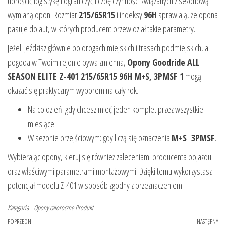
uprościć logistykę i ograniczyć liczbę czynności związanych z sezonową
wymianą opon. Rozmiar
215/65R15
i indeksy
96H
sprawiają, że opona
pasuje do aut, w których producent przewidział takie parametry.
Jeżeli jeździsz głównie po drogach miejskich i trasach podmiejskich, a
pogoda w Twoim rejonie bywa zmienna,
Opony Goodride ALL
SEASON ELITE Z-401 215/65R15 96H M+S, 3PMSF 1
mogą
okazać się praktycznym wyborem na cały rok.
Na co dzień: gdy chcesz mieć jeden komplet przez wszystkie
miesiące.
W sezonie przejściowym: gdy liczą się oznaczenia
M+S
i
3PMSF
.
Wybierając opony, kieruj się również zaleceniami producenta pojazdu
oraz właściwymi parametrami montażowymi. Dzięki temu wykorzystasz
potencjał modelu Z-401 w sposób zgodny z przeznaczeniem.
Kategoria
Opony całoroczne
Produkt
Nawigacja
Poprzedni
POPRZEDNI
NASTĘPNY
Na