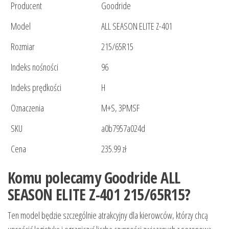
Producent
Goodride
Model
ALL SEASON ELITE Z-401
Rozmiar
215/65R15
Indeks nośności
96
Indeks prędkości
H
Oznaczenia
M+S, 3PMSF
SKU
a0b7957a024d
Cena
235.99 zł
Komu polecamy Goodride ALL
SEASON ELITE Z-401 215/65R15?
Ten model będzie szczególnie atrakcyjny dla kierowców, którzy chcą