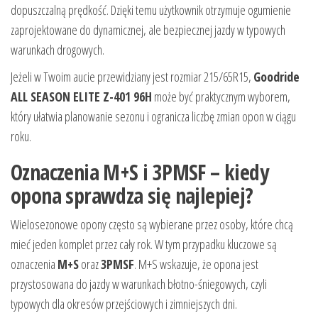
dopuszczalną prędkość. Dzięki temu użytkownik otrzymuje ogumienie
zaprojektowane do dynamicznej, ale bezpiecznej jazdy w typowych
warunkach drogowych.
Jeżeli w Twoim aucie przewidziany jest rozmiar 215/65R15,
Goodride
ALL SEASON ELITE Z-401 96H
może być praktycznym wyborem,
który ułatwia planowanie sezonu i ogranicza liczbę zmian opon w ciągu
roku.
Oznaczenia M+S i 3PMSF – kiedy
opona sprawdza się najlepiej?
Wielosezonowe opony często są wybierane przez osoby, które chcą
mieć jeden komplet przez cały rok. W tym przypadku kluczowe są
oznaczenia
M+S
oraz
3PMSF
. M+S wskazuje, że opona jest
przystosowana do jazdy w warunkach błotno-śniegowych, czyli
typowych dla okresów przejściowych i zimniejszych dni.