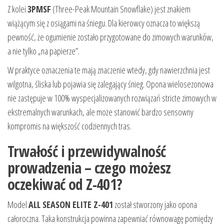
Z kolei
3PMSF
(Three-Peak Mountain Snowflake) jest znakiem
wiążącym się z osiągami na śniegu. Dla kierowcy oznacza to większą
pewność, że ogumienie zostało przygotowane do zimowych warunków,
a nie tylko „na papierze”.
W praktyce oznaczenia te mają znaczenie wtedy, gdy nawierzchnia jest
wilgotna, śliska lub pojawia się zalegający śnieg. Opona wielosezonowa
nie zastępuje w 100% wyspecjalizowanych rozwiązań stricte zimowych w
ekstremalnych warunkach, ale może stanowić bardzo sensowny
kompromis na większość codziennych tras.
Trwałość i przewidywalność
prowadzenia – czego możesz
oczekiwać od Z-401?
Model
ALL SEASON ELITE Z-401
został stworzony jako opona
całoroczna. Taka konstrukcja powinna zapewniać równowagę pomiędzy