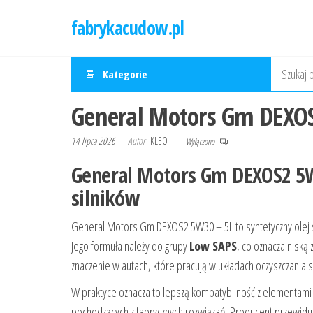
Przejdź
fabrykacudow.pl
do
treści
Kategorie
General Motors Gm DEXO
14 lipca 2026
Autor
KLEO
Wyłączono
General Motors Gm DEXOS2 5W
silników
General Motors Gm DEXOS2 5W30 – 5L to syntetyczny olej
Jego formuła należy do grupy
Low SAPS
, co oznacza niską
znaczenie w autach, które pracują w układach oczyszczania sp
W praktyce oznacza to lepszą kompatybilność z elementami 
pochodzących z fabrycznych rozwiązań. Producent przewidu