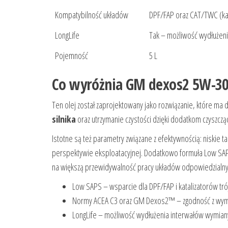
Kompatybilność układów
DPF/FAP oraz CAT/TWC (kat
LongLife
Tak – możliwość wydłużeni
Pojemność
5 L
Co wyróżnia GM dexos2 5W-30 
Ten olej został zaprojektowany jako rozwiązanie, które ma 
silnika
oraz utrzymanie czystości dzięki dodatkom czyszczą
Istotne są też parametry związane z efektywnością: niskie t
perspektywie eksploatacyjnej. Dodatkowo formuła Low SAP
na większą przewidywalność pracy układów odpowiedzialnyc
Low SAPS – wsparcie dla DPF/FAP i katalizatorów tr
Normy ACEA C3 oraz GM Dexos2™ – zgodność z wym
LongLife – możliwość wydłużenia interwałów wymiany