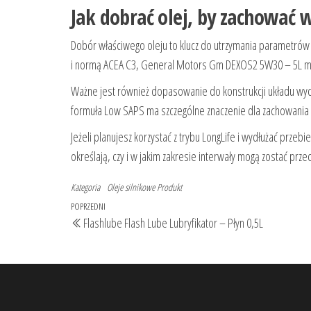
Jak dobrać olej, by zachować
Dobór właściwego oleju to klucz do utrzymania parametrów
i normą ACEA C3, General Motors Gm DEXOS2 5W30 – 5L mo
Ważne jest również dopasowanie do konstrukcji układu wy
formuła Low SAPS ma szczególne znaczenie dla zachowania
Jeżeli planujesz korzystać z trybu LongLife i wydłużać przeb
określają, czy i w jakim zakresie interwały mogą zostać prze
Kategoria
Oleje silnikowe
Produkt
Nawigacja
Poprzedni
POPRZEDNI
Flashlube Flash Lube Lubryfikator – Płyn 0,5L
wpisu
wpis