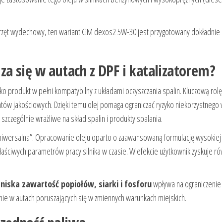
o osprzęt wydechowy, ten wariant GM dexos2 5W-30 jest przygotowany dokładnie
a się w autach z DPF i katalizatorem?
 produkt w pełni kompatybilny z układami oczyszczania spalin. Kluczową rol
ów jakościowych. Dzięki temu olej pomaga ograniczać ryzyko niekorzystnego
są szczególnie wrażliwe na skład spalin i produkty spalania.
uniwersalna”. Opracowanie oleju oparto o zaawansowaną formulację wysokiej 
łaściwych parametrów pracy silnika w czasie. W efekcie użytkownik zyskuje 
:
niska zawartość popiołów, siarki i fosforu
wpływa na ograniczeni
lnie w autach poruszających się w zmiennych warunkach miejskich.