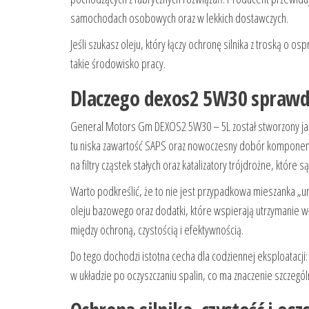
samochodach osobowych oraz w lekkich dostawczych.
Jeśli szukasz oleju, który łączy ochronę silnika z troską 
takie środowisko pracy.
Dlaczego dexos2 5W30 sprawdz
General Motors Gm DEXOS2 5W30 – 5L został stworzony jako
tu niska zawartość SAPS oraz nowoczesny dobór komponent
na filtry cząstek stałych oraz katalizatory trójdrożne, które 
Warto podkreślić, że to nie jest przypadkowa mieszanka „
oleju bazowego oraz dodatki, które wspierają utrzymanie w
między ochroną, czystością i efektywnością.
Do tego dochodzi istotna cecha dla codziennej eksploatacji
w układzie po oczyszczaniu spalin, co ma znaczenie szczegó