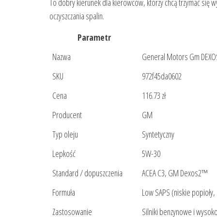
To dobry kierunek dla kierowców, którzy chcą trzymać si
oczyszczania spalin.
Parametr
Nazwa
General Motors Gm DEXO
SKU
972f45da0602
Cena
116.73 zł
Producent
GM
Typ oleju
Syntetyczny
Lepkość
5W-30
Standard / dopuszczenia
ACEA C3, GM Dexos2™
Formuła
Low SAPS (niskie popioły, 
Zastosowanie
Silniki benzynowe i wysok