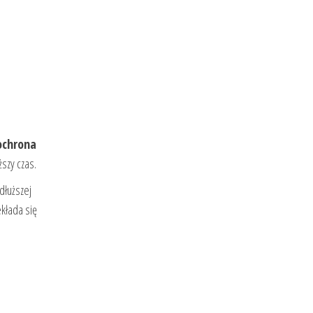
ochrona
szy czas.
dłuższej
kłada się