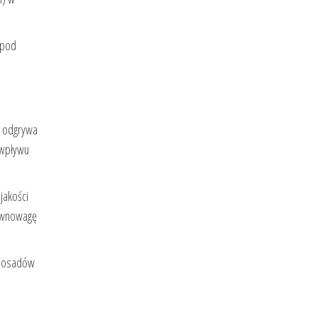
 pod
ę odgrywa
 wpływu
jakości
równowagę
e osadów