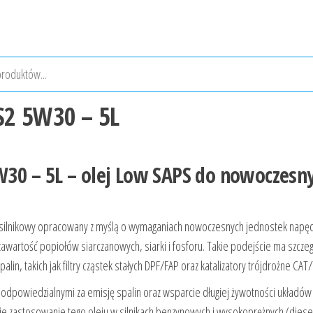
S2 5W30 – 5L
30 – 5L – olej Low SAPS do nowoczesn
 silnikowy opracowany z myślą o wymaganiach nowoczesnych jednostek napę
 zawartość popiołów siarczanowych, siarki i fosforu. Takie podejście ma szcze
alin, takich jak filtry cząstek stałych DPF/FAP oraz katalizatory trójdrożne CA
odpowiedzialnymi za emisję spalin oraz wsparcie długiej żywotności układów
je zastosowanie tego oleju w silnikach benzynowych i wysokoprężnych (diese