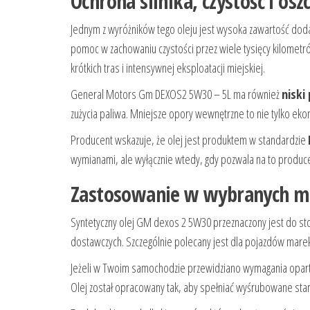
Ochrona silnika, czystość i os
Jednym z wyróżników tego oleju jest wysoka zawartość dodat
pomoc w zachowaniu czystości przez wiele tysięcy kilometr
krótkich tras i intensywnej eksploatacji miejskiej.
General Motors Gm DEXOS2 5W30 – 5L ma również
niski
zużycia paliwa. Mniejsze opory wewnętrzne to nie tylko ekon
Producent wskazuje, że olej jest produktem w standardzie
wymianami, ale wyłącznie wtedy, gdy pozwala na to produ
Zastosowanie w wybranych ma
Syntetyczny olej GM dexos 2 5W30 przeznaczony jest do st
dostawczych. Szczególnie polecany jest dla pojazdów mare
Jeżeli w Twoim samochodzie przewidziano wymagania opart
Olej został opracowany tak, aby spełniać wyśrubowane sta