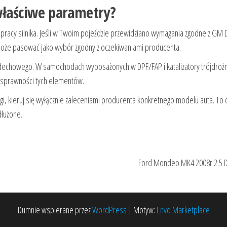
 właściwe parametry?
 pracy silnika. Jeśli w Twoim pojeździe przewidziano wymagania zgodne z G
że pasować jako wybór zgodny z oczekiwaniami producenta.
dechowego. W samochodach wyposażonych w DPF/FAP i katalizatory trójdroż
 sprawności tych elementów.
iegi, kieruj się wyłącznie zaleceniami producenta konkretnego modelu auta. To
dłużone.
Ford Mondeo MK4 2008r 2.5 
Dumnie wspierane przez
WordPress
|
Motyw:
Envo Marketplace