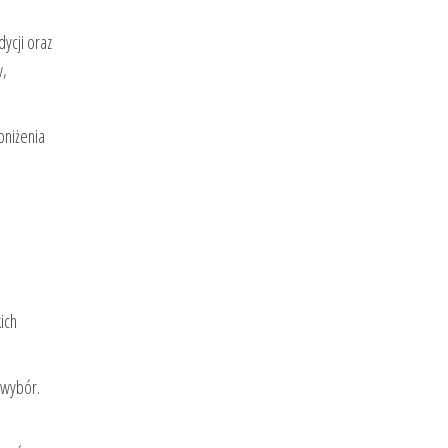
ycji oraz
w,
bniżenia
ich
 wybór.