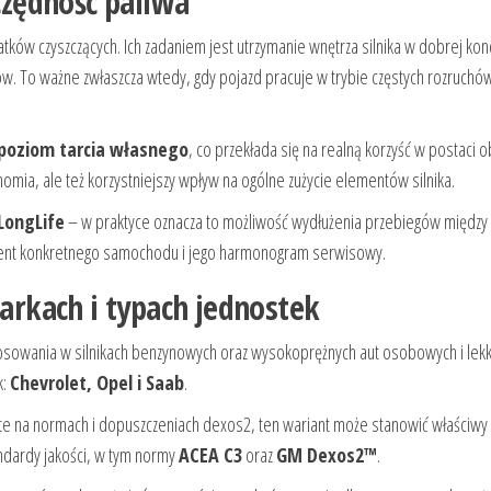
zczędność paliwa
ków czyszczących. Ich zadaniem jest utrzymanie wnętrza silnika w dobrej kond
ów. To ważne zwłaszcza wtedy, gdy pojazd pracuje w trybie częstych rozruchó
 poziom tarcia własnego
, co przekłada się na realną korzyść w postaci o
omia, ale też korzystniejszy wpływ na ogólne zużycie elementów silnika.
LongLife
– w praktyce oznacza to możliwość wydłużenia przebiegów między
cent konkretnego samochodu i jego harmonogram serwisowy.
rkach i typach jednostek
osowania w silnikach benzynowych oraz wysokoprężnych aut osobowych i lekk
k:
Chevrolet, Opel i Saab
.
e na normach i dopuszczeniach dexos2, ten wariant może stanowić właściwy
ndardy jakości, w tym normy
ACEA C3
oraz
GM Dexos2™
.