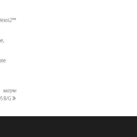
M Dexos2™
ne,
 one
NASTĘPNY
Następny
D5 B/G
wpis