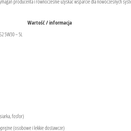
ę wymagań producenta i równocześnie uzyskać wsparcie dla nowoczesnych sy
Wartość / informacja
S2 5W30 – 5L
siarka, fosfor)
oprężne (osobowe i lekkie dostawcze)