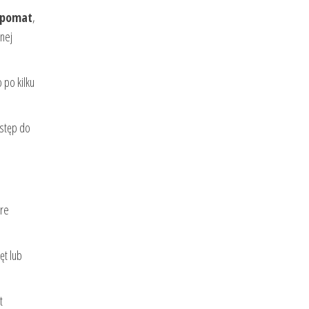
pomat
,
nnej
 po kilku
ostęp do
óre
ęt lub
t