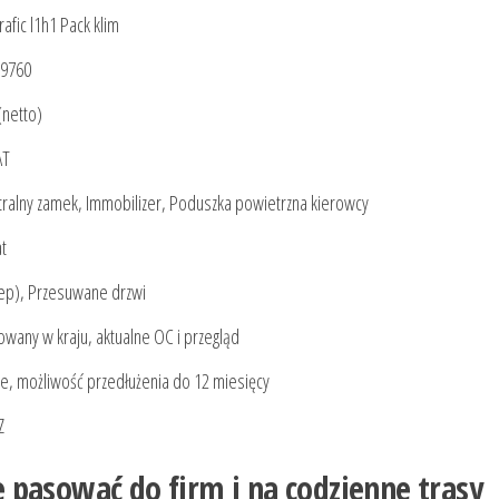
rafic l1h1 Pack klim
a9760
(netto)
AT
tralny zamek, Immobilizer, Poduszka powietrzna kierowcy
t
zep), Przesuwane drzwi
owany w kraju, aktualne OC i przegląd
e, możliwość przedłużenia do 12 miesięcy
Z
 pasować do firm i na codzienne trasy