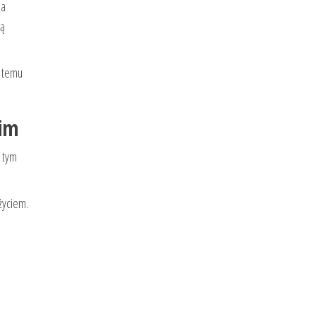
 a
ją
i temu
lim
 tym
życiem.