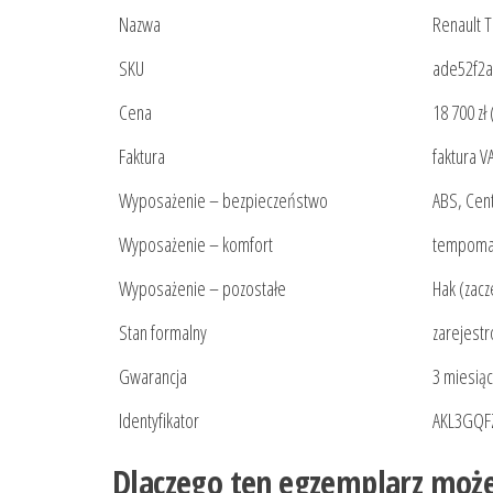
Nazwa
Renault T
SKU
ade52f2
Cena
18 700 zł 
Faktura
faktura V
Wyposażenie – bezpieczeństwo
ABS, Cen
Wyposażenie – komfort
tempoma
Wyposażenie – pozostałe
Hak (zac
Stan formalny
zarejestr
Gwarancja
3 miesiąc
Identyfikator
AKL3GQF
Dlaczego ten egzemplarz może