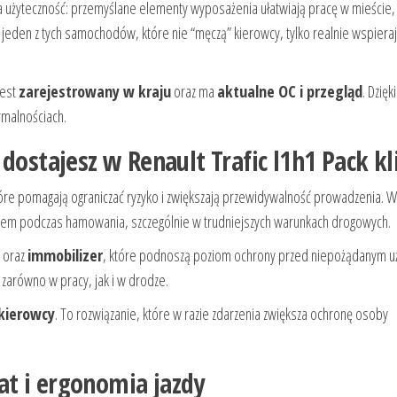
a użyteczność: przemyślane elementy wyposażenia ułatwiają pracę w mieście,
jeden z tych samochodów, które nie “męczą” kierowcy, tylko realnie wspiera
jest
zarejestrowany w kraju
oraz ma
aktualne OC i przegląd
. Dzięk
rmalnościach.
 dostajesz w Renault Trafic l1h1 Pack k
óre pomagają ograniczać ryzyko i zwiększają przewidywalność prowadzenia. W
zdem podczas hamowania, szczególnie w trudniejszych warunkach drogowych.
oraz
immobilizer
, które podnoszą poziom ochrony przed niepożądanym u
zarówno w pracy, jak i w drodze.
kierowcy
. To rozwiązanie, które w razie zdarzenia zwiększa ochronę osoby
t i ergonomia jazdy