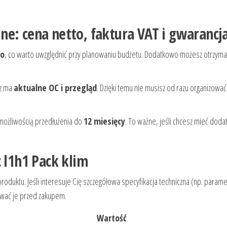
e: cena netto, faktura VAT i gwarancj
to
, co warto uwzględnić przy planowaniu budżetu. Dodatkowo możesz otrzyma
z ma
aktualne OC i przegląd
. Dzięki temu nie musisz od razu organizować
możliwością przedłużenia do
12 miesięcy
. To ważne, jeśli chcesz mieć dod
c l1h1 Pack klim
oduktu. Jeśli interesuje Cię szczegółowa specyfikacja techniczna (np. parame
ować je przed zakupem.
Wartość