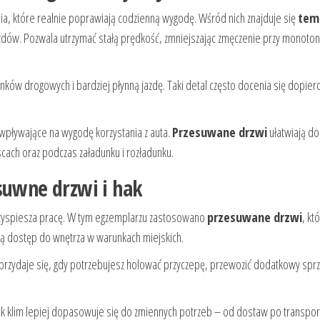
nia, które realnie poprawiają codzienną wygodę. Wśród nich znajduje się
tem
jazdów. Pozwala utrzymać stałą prędkość, zmniejszając zmęczenie przy monoto
w drogowych i bardziej płynną jazdę. Taki detal często docenia się dopiero
wpływające na wygodę korzystania z auta.
Przesuwane drzwi
ułatwiają d
cach oraz podczas załadunku i rozładunku.
suwne drzwi i hak
przyspiesza pracę. W tym egzemplarzu zastosowano
przesuwane drzwi
, kt
ą dostęp do wnętrza w warunkach miejskich.
 przydaje się, gdy potrzebujesz holować przyczepę, przewozić dodatkowy sprz
ack klim lepiej dopasowuje się do zmiennych potrzeb – od dostaw po transpor