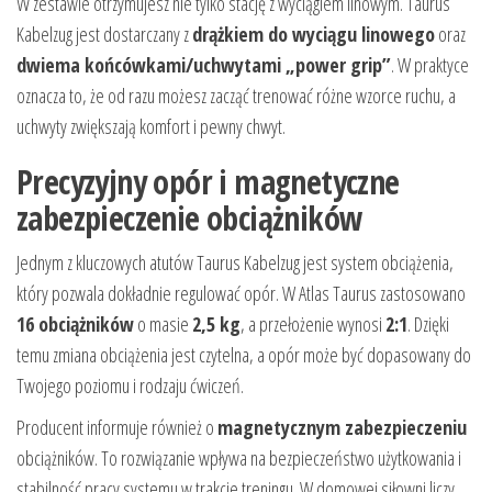
W zestawie otrzymujesz nie tylko stację z wyciągiem linowym. Taurus
Kabelzug jest dostarczany z
drążkiem do wyciągu linowego
oraz
dwiema końcówkami/uchwytami „power grip”
. W praktyce
oznacza to, że od razu możesz zacząć trenować różne wzorce ruchu, a
uchwyty zwiększają komfort i pewny chwyt.
Precyzyjny opór i magnetyczne
zabezpieczenie obciążników
Jednym z kluczowych atutów Taurus Kabelzug jest system obciążenia,
który pozwala dokładnie regulować opór. W Atlas Taurus zastosowano
16 obciążników
o masie
2,5 kg
, a przełożenie wynosi
2:1
. Dzięki
temu zmiana obciążenia jest czytelna, a opór może być dopasowany do
Twojego poziomu i rodzaju ćwiczeń.
Producent informuje również o
magnetycznym zabezpieczeniu
obciążników. To rozwiązanie wpływa na bezpieczeństwo użytkowania i
stabilność pracy systemu w trakcie treningu. W domowej siłowni liczy