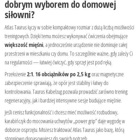
dobrym wyborem do domowej
siłowni?
Atlas Taurus łączy w sobie kompaktowy rozmiar z dużą liczbą możliwości
treningowych. Dzięki temu możesz wykonywać ćwiczenia obejmujące
większość mięśni
, a jednocześnie urządzenie nie dominuje całej
przestrzeni w mieszkaniu czy domu. To szczególnie ważne, gdy zależy Ci
na regularności — łatwiej ćwiczyć, gdy sprzęt jest pod ręką.
Przełożenie
2:1
,
16 obciążników po 2,5 kg
oraz magnetyczne
zabezpieczenie sprawiają, że opór jest stabilny i łatwy do
kontrolowania. Taurus Kabelzug pozwala prowadzić zarówno trening
regeneracyjny, jak i bardziej intensywne sesje budujące mięśnie.
Jeśli cenisz funkcjonalność i chcesz mieć możliwość rozbudowy,
karabińczyk do mocowania uchwytów „power grip” daje wygodę w
doborze osprzętu. Możesz traktować Atlas Taurus jako bazę, którą
stopniowo dopasowujesz do swoich potrzeb.