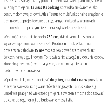
Jeśli szukasz sprzętu, który pozwoli Ci trenować wiele partii mięśniowych
w jednym miejscu,
Taurus Kabelzug
sprawdza się świetnie jako
centrum domowej siłowni. Atlas Taurus to multifunkcjonalne urządzenie
treningowe zaprojektowane do regularnych ćwiczeń w warunkach
domowych — a przy tym nie zabiera zbyt wiele przestrzeni.
Wysokość urządzenia to około
230 cm
, dzięki czemu konstrukcja
wykorzystuje pionową przestrzeń. Producent podkreśla, że na
powierzchni zaledwie
¼ m²
możesz realizować szeroki wachlarz
ćwiczeń na wyciągu linowym. To rozwiązanie szczególnie docenią osoby,
które chcą trenować systematycznie, ale nie mają miejsca na
rozbudowane stanowiska.
W praktyce linkę można pociągać
do góry, na dół i na wprost
, co
znacząco zwiększa liczbę wariantów treningowych. Taurus Kabelzug
umożliwia pracę nad większością mięśni, a ćwiczenia można dopasować
do celu: od regeneracji po budowanie masy i siły.