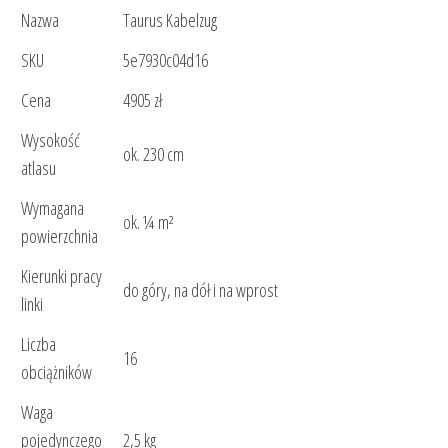
Nazwa
Taurus Kabelzug
SKU
5e7930c04d16
Cena
4905 zł
Wysokość
ok. 230 cm
atlasu
Wymagana
ok. ¼ m²
powierzchnia
Kierunki pracy
do góry, na dół i na wprost
linki
Liczba
16
obciążników
Waga
pojedynczego
2,5 kg