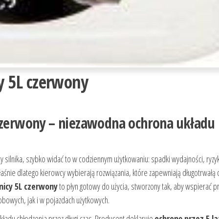
y 5L czerwony
 czerwony – niezawodna ochrona układu
 silnika, szybko widać to w codziennym użytkowaniu: spadki wydajności, ryzy
łaśnie dlatego kierowcy wybierają rozwiązania, które zapewniają długotrwałą 
nicy 5L czerwony
to płyn gotowy do użycia, stworzony tak, aby wspierać p
bowych, jak i w pojazdach użytkowych.
ładu chłodzenia przez długi czas. Producent deklaruje
ochronę przez 5 la