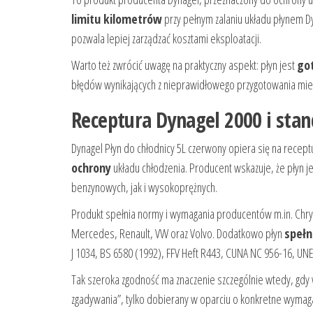
limitu kilometrów
przy pełnym zalaniu układu płynem D
pozwala lepiej zarządzać kosztami eksploatacji.
Warto też zwrócić uwagę na praktyczny aspekt: płyn jest
go
błędów wynikających z nieprawidłowego przygotowania mie
Receptura Dynagel 2000 i stan
Dynagel Płyn do chłodnicy 5L czerwony opiera się na recep
ochrony
układu chłodzenia. Producent wskazuje, że płyn 
benzynowych, jak i wysokoprężnych.
Produkt spełnia normy i wymagania producentów m.in. Chr
Mercedes, Renault, VW oraz Volvo. Dodatkowo płyn
spełn
J 1034, BS 6580 (1992), FFV Heft R443, CUNA NC 956-16, U
Tak szeroka zgodność ma znaczenie szczególnie wtedy, gdy 
zgadywania”, tylko dobierany w oparciu o konkretne wymag