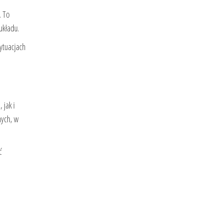
. To
układu.
ytuacjach
jak i
nych, w
ć