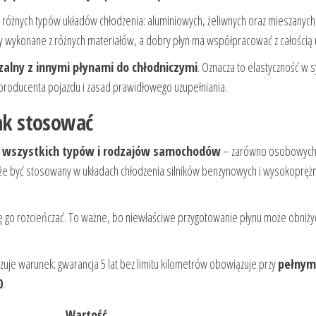
o różnych typów układów chłodzenia: aluminiowych, żeliwnych oraz mieszanych
ykonane z różnych materiałów, a dobry płyn ma współpracować z całością 
alny z innymi płynami do chłodniczymi
. Oznacza to elastyczność w s
producenta pojazdu i zasad prawidłowego uzupełniania.
jak stosować
o
wszystkich typów i rodzajów samochodów
– zarówno osobowych, 
że być stosowany w układach chłodzenia silników benzynowych i wysokopręż
ię go rozcieńczać. To ważne, bo niewłaściwe przygotowanie płynu może obniży
azuje warunek: gwarancja 5 lat bez limitu kilometrów obowiązuje przy
pełnym
0
.
Wartość