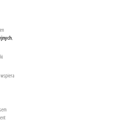
ten
yjnych
,
ki
i wspiera
asem
cent