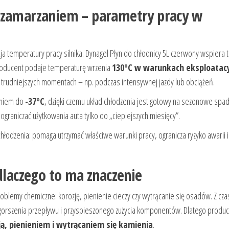
i zamarzaniem – parametry pracy w
cja temperatury pracy silnika. Dynagel Płyn do chłodnicy 5L czerwony wspiera 
roducent podaje temperaturę wrzenia
130ºC w warunkach eksploatac
 trudniejszych momentach – np. podczas intensywnej jazdy lub obciążeń.
aniem do
-37ºC
, dzięki czemu układ chłodzenia jest gotowy na sezonowe spad
 ograniczać użytkowania auta tylko do „cieplejszych miesięcy”.
u chłodzenia: pomaga utrzymać właściwe warunki pracy, ogranicza ryzyko awarii 
 dlaczego to ma znaczenie
oblemy chemiczne: korozję, pienienie cieczy czy wytrącanie się osadów. Z cz
gorszenia przepływu i przyspieszonego zużycia komponentów. Dlatego produ
ą, pienieniem i wytrącaniem się kamienia
.