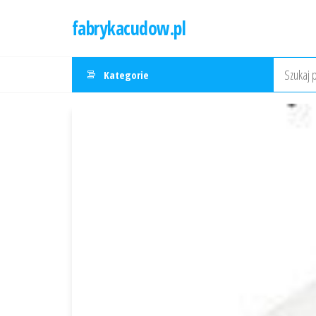
Przejdź
fabrykacudow.pl
do
treści
Kategorie