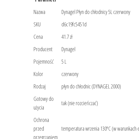
Nazwa
Dynagel Płyn do chłodnicy 5L czerwony
SKU
d6c19fc5451d
Cena
41.7 zł
Producent
Dynagel
Pojemność
5 L
Kolor
czerwony
Rodzaj
płyn do chłodnic (DYNAGEL 2000)
Gotowy do
tak (nie rozcieńczać)
użycia
Ochrona
przed
temperatura wrzenia 130ºC (w warunkach e
przegrzaniem