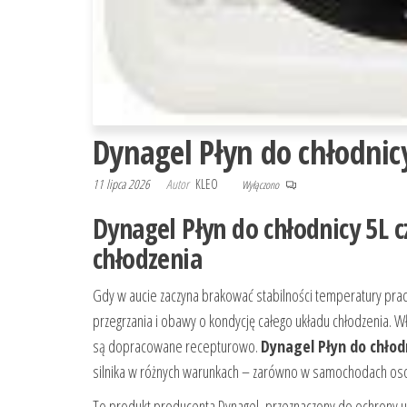
Dynagel Płyn do chłodnic
11 lipca 2026
Autor
KLEO
Wyłączono
Dynagel Płyn do chłodnicy 5L
chłodzenia
Gdy w aucie zaczyna brakować stabilności temperatury pracy
przegrzania i obawy o kondycję całego układu chłodzenia. W
są dopracowane recepturowo.
Dynagel Płyn do chłod
silnika w różnych warunkach – zarówno w samochodach oso
To produkt producenta Dynagel, przeznaczony do ochrony uk