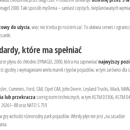
ynagel 2000. Taki sposób myślenia – zamiast częstych, nieplanowanych wymi
towy do użycia
, więc nie trzeba go rozcieńczać. To ułatwia serwis i ogranic
szanki.
dardy, które ma spełniać
turze płynu do chłodnic DYNAGEL 2000, która ma zapewniać
najwyższy poz
jest zgodny z wymaganiami wielu marek i typów pojazdów, w tym zarówno dla s
ysler, Cummins, Ford, GM, Opel GM, John Deere, Leyland Trucks, Mack, MAN
ia lub przekracza
szereg norm technicznych, w tym ASTM D3306, ASTM D4
NE 26361–88 oraz NATO S 759.
w grę wchodzi różnorodny park pojazdów. Wtedy płyn nie jest „na zasadzie
ania.