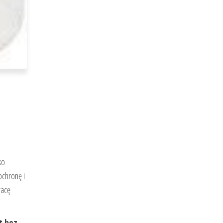
ko
ochronę i
racę
t bez