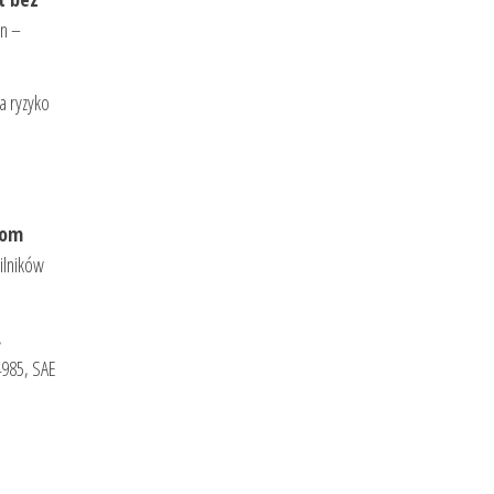
an –
za ryzyko
iom
ilników
,
985, SAE