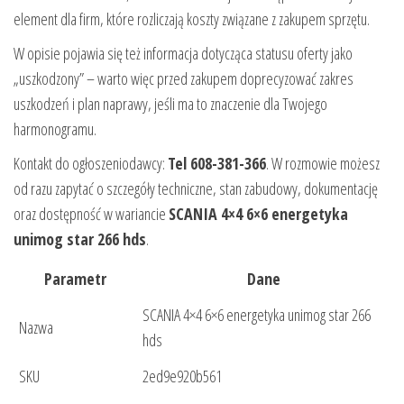
element dla firm, które rozliczają koszty związane z zakupem sprzętu.
W opisie pojawia się też informacja dotycząca statusu oferty jako
„uszkodzony” – warto więc przed zakupem doprecyzować zakres
uszkodzeń i plan naprawy, jeśli ma to znaczenie dla Twojego
harmonogramu.
Kontakt do ogłoszeniodawcy:
Tel 608-381-366
. W rozmowie możesz
od razu zapytać o szczegóły techniczne, stan zabudowy, dokumentację
oraz dostępność w wariancie
SCANIA 4×4 6×6 energetyka
unimog star 266 hds
.
Parametr
Dane
SCANIA 4×4 6×6 energetyka unimog star 266
Nazwa
hds
SKU
2ed9e920b561