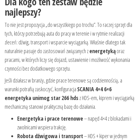
Dla kogo ten zestaw będzie
najlepszy?
To nie jest propozycja „do wszystkiego po trochu”. To raczej sprzęt dla
tych, którzy potrzebują auta do pracy w terenie i w rytmie realizacji
zleceń: dźwig, transport i wsparcie wyciągarką. Właśnie dlatego tak
naturalnie pasuje do zastosowań związanych z
energetyką
oraz
pracami, w których liczy się dojazd, ustawienie i możliwość wykonania
czynności bez dodatkowego sprzętu.
Jeśli działasz w branży, gdzie prace terenowe są codziennością, a
warunki potrafią zaskoczyć, konfiguracja
SCANIA 4×4 6×6
energetyka unimog star 266 hds
z HDS-em, kiprem i wyciągarką
mechaniczną stanowi praktyczną bazę do działania.
Energetyka i prace terenowe
– napęd 4×4 z blokadami i
zwolnicami wspiera trakcję.
Robota dźwigowa i transport
– HDS + kiper w jednym