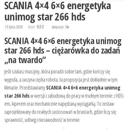
SCANIA 4×4 6×6 energetyka
unimog star 266 hds
13 lipca 2026
Autor
KLEO
Wyłączono
SCANIA 4×4 6×6 energetyka unimog
star 266 hds – ciężarówka do zadań
„na twardo”
Jeśli szukasz maszyny, która poradzi sobie tam, gdzie kończy się
wygoda, a zaczyna ciężka robota, ta propozycja jest dokładnie w tym
klimacie. Przedstawiamy
SCANIA 4×4 6×6 energetyka unimog
star 266 hds
w wersji z zabudową do pracy w trudnym terenie: z HDS-
em, kiperem oraz mechanicznie napędzaną wyciągarką. To zestaw
zaprojektowany do realnych zastosowań w branżach, gdzie liczy się
sprawność, udźwig i niezawodność w terenie.