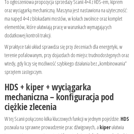
To ogłoszeniowa propozycja sprzedaży Scanii 4×4 z HDS-em, kiprem
oraz wyciągarką mechaniczną. Maszyna jest nastawiona na użyteczność:
ma napęd 4×4 z blokadami mostów, w kołach zwolnice oraz komplet
elementów, które ułatwiają pracę w warunkach wymagających
dodatkowej kontroli trakcji.
W praktyce taki układ sprawdza się przy zleceniach dla energetyki, w
terenie pofalowanym, przy dojazdach do miejsc trudnodostępnych oraz
wtedy, gdy liczy się możliwość szybkiego działania bez „kombinowania”
sprzętem zastępczym.
HDS + kiper + wyciągarka
mechaniczna – konfiguracja pod
ciężkie zlecenia
W tej Scanii połączono kilka kluczowych funkcji w jednym pojeździe.
HDS
pozwala na sprawne prowadzenie prac dźwigowych, a
kiper
ułatwia