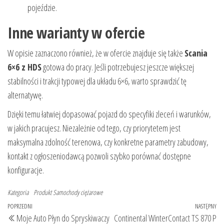
pojeździe.
Inne warianty w ofercie
W opisie zaznaczono również, że w ofercie znajduje się także
Scania
6×6 z HDS
gotowa do pracy. Jeśli potrzebujesz jeszcze większej
stabilności i trakcji typowej dla układu 6×6, warto sprawdzić tę
alternatywę.
Dzięki temu łatwiej dopasować pojazd do specyfiki zleceń i warunków,
w jakich pracujesz. Niezależnie od tego, czy priorytetem jest
maksymalna zdolność terenowa, czy konkretne parametry zabudowy,
kontakt z ogłoszeniodawcą pozwoli szybko porównać dostępne
konfiguracje.
Kategoria
Produkt
Samochody ciężarowe
Nawigacja
Poprzedni
POPRZEDNI
NASTĘPNY
Na
Moje Auto Płyn do Spryskiwaczy
Continental WinterContact TS 870 P
wpis
wp