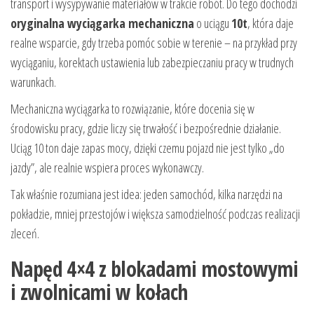
transport i wysypywanie materiałów w trakcie robót. Do tego dochodzi
oryginalna wyciągarka mechaniczna
o uciągu
10t
, która daje
realne wsparcie, gdy trzeba pomóc sobie w terenie – na przykład przy
wyciąganiu, korektach ustawienia lub zabezpieczaniu pracy w trudnych
warunkach.
Mechaniczna wyciągarka to rozwiązanie, które docenia się w
środowisku pracy, gdzie liczy się trwałość i bezpośrednie działanie.
Uciąg 10 ton daje zapas mocy, dzięki czemu pojazd nie jest tylko „do
jazdy”, ale realnie wspiera proces wykonawczy.
Tak właśnie rozumiana jest idea: jeden samochód, kilka narzędzi na
pokładzie, mniej przestojów i większa samodzielność podczas realizacji
zleceń.
Napęd 4×4 z blokadami mostowymi
i zwolnicami w kołach