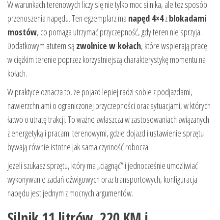
W warunkach terenowych liczy się nie tylko moc silnika, ale też sposób
przenoszenia napędu. Ten egzemplarz ma
napęd 4×4
z
blokadami
mostów
, co pomaga utrzymać przyczepność, gdy teren nie sprzyja.
Dodatkowym atutem są
zwolnice w kołach
, które wspierają pracę
w ciężkim terenie poprzez korzystniejszą charakterystykę momentu na
kołach.
W praktyce oznacza to, że pojazd lepiej radzi sobie z podjazdami,
nawierzchniami o ograniczonej przyczepności oraz sytuacjami, w których
łatwo o utratę trakcji. To ważne zwłaszcza w zastosowaniach związanych
z energetyką i pracami terenowymi, gdzie dojazd i ustawienie sprzętu
bywają równie istotne jak sama czynność robocza.
Jeżeli szukasz sprzętu, który ma „ciągnąć” i jednocześnie umożliwiać
wykonywanie zadań dźwigowych oraz transportowych, konfiguracja
napędu jest jednym z mocnych argumentów.
Silnik 11 litrów, 220 KM i