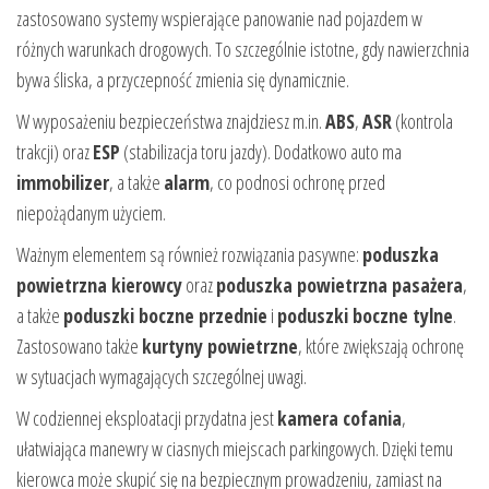
zastosowano systemy wspierające panowanie nad pojazdem w
różnych warunkach drogowych. To szczególnie istotne, gdy nawierzchnia
bywa śliska, a przyczepność zmienia się dynamicznie.
W wyposażeniu bezpieczeństwa znajdziesz m.in.
ABS
,
ASR
(kontrola
trakcji) oraz
ESP
(stabilizacja toru jazdy). Dodatkowo auto ma
immobilizer
, a także
alarm
, co podnosi ochronę przed
niepożądanym użyciem.
Ważnym elementem są również rozwiązania pasywne:
poduszka
powietrzna kierowcy
oraz
poduszka powietrzna pasażera
,
a także
poduszki boczne przednie
i
poduszki boczne tylne
.
Zastosowano także
kurtyny powietrzne
, które zwiększają ochronę
w sytuacjach wymagających szczególnej uwagi.
W codziennej eksploatacji przydatna jest
kamera cofania
,
ułatwiająca manewry w ciasnych miejscach parkingowych. Dzięki temu
kierowca może skupić się na bezpiecznym prowadzeniu, zamiast na