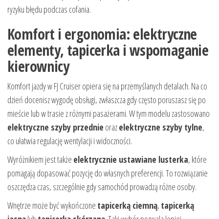
ryzyku błędu podczas cofania.
Komfort i ergonomia: elektryczne
elementy, tapicerka i wspomaganie
kierownicy
Komfort jazdy w FJ Cruiser opiera się na przemyślanych detalach. Na co
dzień docenisz wygodę obsługi, zwłaszcza gdy często poruszasz się po
mieście lub w trasie z różnymi pasażerami. W tym modelu zastosowano
elektryczne szyby przednie
oraz
elektryczne szyby tylne
,
co ułatwia regulację wentylacji i widoczności.
Wyróżnikiem jest także
elektrycznie ustawiane lusterka
, które
pomagają dopasować pozycję do własnych preferencji. To rozwiązanie
oszczędza czas, szczególnie gdy samochód prowadzą różne osoby.
Wnętrze może być wykończone
tapicerką ciemną
,
tapicerką
jasną
lub
tapicerką skórzaną
. Taki wybór pozwala lepiej