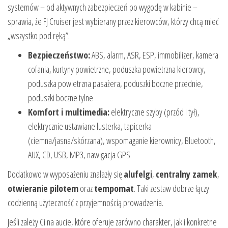
systemów – od aktywnych zabezpieczeń po wygodę w kabinie –
sprawia, że FJ Cruiser jest wybierany przez kierowców, którzy chcą mieć
„wszystko pod ręką”.
Bezpieczeństwo:
ABS, alarm, ASR, ESP, immobilizer, kamera
cofania, kurtyny powietrzne, poduszka powietrzna kierowcy,
poduszka powietrzna pasażera, poduszki boczne przednie,
poduszki boczne tylne
Komfort i multimedia:
elektryczne szyby (przód i tył),
elektrycznie ustawiane lusterka, tapicerka
(ciemna/jasna/skórzana), wspomaganie kierownicy, Bluetooth,
AUX, CD, USB, MP3, nawigacja GPS
Dodatkowo w wyposażeniu znalazły się
alufelgi
,
centralny zamek
,
otwieranie pilotem
oraz
tempomat
. Taki zestaw dobrze łączy
codzienną użyteczność z przyjemnością prowadzenia.
Jeśli zależy Ci na aucie, które oferuje zarówno charakter, jak i konkretne