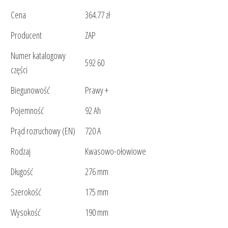
Cena
364.77 zł
Producent
ZAP
Numer katalogowy
592 60
części
Biegunowość
Prawy +
Pojemność
92 Ah
Prąd rozruchowy (EN)
720 A
Rodzaj
Kwasowo-ołowiowe
Długość
276 mm
Szerokość
175 mm
Wysokość
190 mm