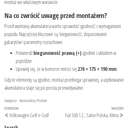
montaż we właściwym wariancie.
Na co zwrócić uwagę przed montażem?
Przed wymianą akumulatora warto sprawdzić zgodność z wymaganiami
pojazdu. Najczęściej kluczowe są: biegunowość, dopasowanie
gabarytów i parametry rozruchowe.
Potwierdź
biegunowość prawą (+)
zgodnie z układem w
pojeździe.
Upewnij się, że w komorze mieści się
276 × 175 × 190 mm
.
Gdy te elementy są zgodne, montaż przebiega sprawniej, a użytkowanie
akumulatora staje się po prostu przewidywalne.
Kategoria
Akumulatory
Produkt
Nawigacja
Poprzedni
POPRZEDNI
NASTĘPNY
Na
Volkswagen Golf e-Golf
Fiat 500 1.2 , Salon Polska, Klima
wpisu
wpis
wp
Search