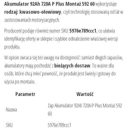
Akumulator 92Ah 720A P Plus Montaż 592 60
wykorzystuje
rodzaj: kwasowo-ołowiowy
, czyli technologię stosowaną od lat w
zastosowaniach motoryzacyjnych.
Producent podaje również numer SKU:
5976e789ccc1
, co ułatwia
identyfikację oferty w sklepie i szybkie odnalezienie właściwej wersji
produktu.
W opisie zwraca się też uwagę na dostępność: zamiast długich zapasów,
akumulatory mają pochodzić z
bieżących dostaw
. To ważne dla
osób, które chcą mieć pewność, że produkt jest świeży i gotowy do
użycia po montażu.
Parametr
Wartość
Zap Akumulator 92Ah 720A P Plus Montaż 592
Nazwa
60
SKU
5976e789ccc1