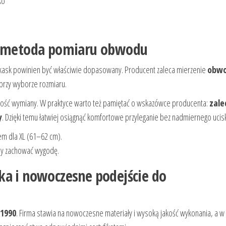
ko
ta metoda pomiaru obwodu
 kask powinien być właściwie dopasowany. Producent zaleca mierzenie
obw
 przy wyborze rozmiaru.
iwość wymiany. W praktyce warto też pamiętać o wskazówce producenta:
zale
y
. Dzięki temu łatwiej osiągnąć komfortowe przyleganie bez nadmiernego ucis
em dla XL (61–62 cm).
aby zachować wygodę.
ka i nowoczesne podejście do
 1990
. Firma stawia na nowoczesne materiały i wysoką jakość wykonania, a w