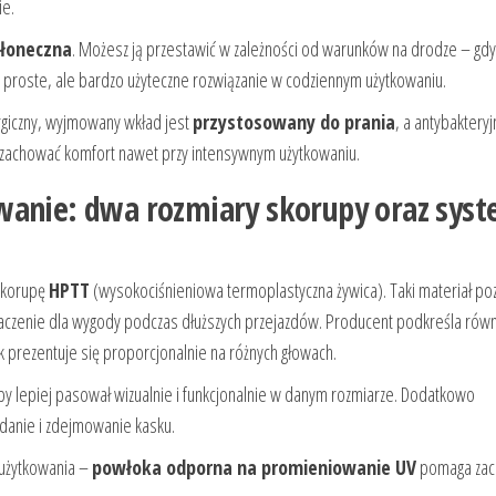
ie.
słoneczna
. Możesz ją przestawić w zależności od warunków na drodze – gd
To proste, ale bardzo użyteczne rozwiązanie w codziennym użytkowaniu.
ergiczny, wyjmowany wkład jest
przystosowany do prania
, a antybakteryj
ej zachować komfort nawet przy intensywnym użytkowaniu.
wanie: dwa rozmiary skorupy oraz sys
skorupę
HPTT
(wysokociśnieniowa termoplastyczna żywica). Taki materiał po
aczenie dla wygody podczas dłuższych przejazdów. Producent podkreśla równ
sk prezentuje się proporcjonalnie na różnych głowach.
by lepiej pasował wizualnie i funkcjonalnie w danym rozmiarze. Dodatkowo
adanie i zdejmowanie kasku.
 użytkowania –
powłoka odporna na promieniowanie UV
pomaga za