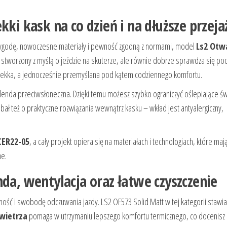
kki kask na co dzień i na dłuższe przeja
 wygodę, nowoczesne materiały i pewność zgodną z normami, model
Ls2 Otw
stworzony z myślą o jeździe na skuterze, ale równie dobrze sprawdza się po
 lekka, a jednocześnie przemyślana pod kątem codziennego komfortu.
da przeciwsłoneczna. Dzięki temu możesz szybko ograniczyć oślepiające św
ał też o praktyczne rozwiązania wewnątrz kasku – wkład jest antyalergiczny,
CER22-05
, a cały projekt opiera się na materiałach i technologiach, które maj
ne.
nda, wentylacja oraz łatwe czyszczenie
ość i swobodę odczuwania jazdy. LS2 OF573 Solid Matt w tej kategorii stawia
wietrza
pomaga w utrzymaniu lepszego komfortu termicznego, co docenisz