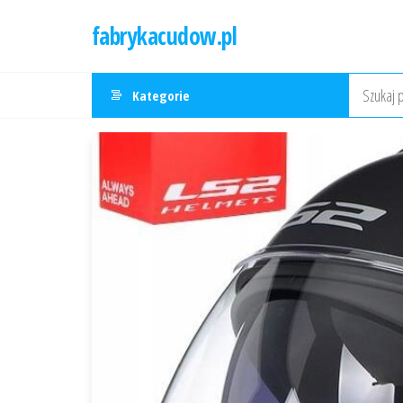
Przejdź
fabrykacudow.pl
do
treści
Kategorie