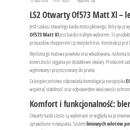
15 lipca 2026
Autor
KLEO
Wyłączono
LS2 Otwarty Of573 Matt Xl – le
Jeśli szukasz otwartego kasku motocyklowego, który łączy
Of573 Matt Xl
jest bardzo trafnym wyborem. To produkt 
przejazdów chopperem czy miejskich tras. Konstrukcja jest
Wyróżnia go matowa powłoka oraz wbudowana, ruchoma blen
konieczności sięgania po dodatkowe okulary. Producent zadb
wyjmowany i przystosowany do prania.
Za bezpieczeństwo odpowiada homologacja europejska
E
wspierać stabilność oraz odpowiednie właściwości ochron
Komfort i funkcjonalność: ble
Otwarte kaski często są wybierane ze względu na przewiewn
sprawdzone rozwiązania. System
liniowych wlotów po