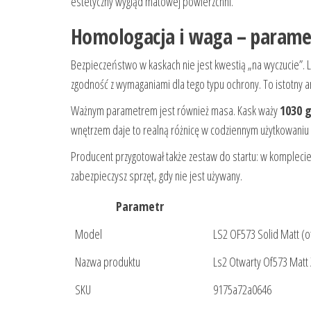
estetyczny wygląd matowej powierzchni.
Homologacja i waga – paramet
Bezpieczeństwo w kaskach nie jest kwestią „na wyczucie”.
zgodność z wymaganiami dla tego typu ochrony. To istotny ar
Ważnym parametrem jest również masa. Kask waży
1030 g
wnętrzem daje to realną różnicę w codziennym użytkowaniu –
Producent przygotował także zestaw do startu: w komplecie 
zabezpieczysz sprzęt, gdy nie jest używany.
Parametr
Model
LS2 OF573 Solid Matt (
Nazwa produktu
Ls2 Otwarty Of573 Matt 
SKU
9175a72a0646