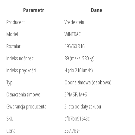
Parametr
Dane
Producent
Vredestein
Model
WINTRAC
Rozmiar
195/60 R16
Indeks nośności
89 (maks. 580 kg)
Indeks prędkości
H (do 210 km/h)
Typ
Opona zimowa (osobowa)
Oznaczenia zimowe
3PMSF, M+S
Gwarancja producenta
3 lata od daty zakupu
SKU
afb7bb91643c
Cena
357.78 zł