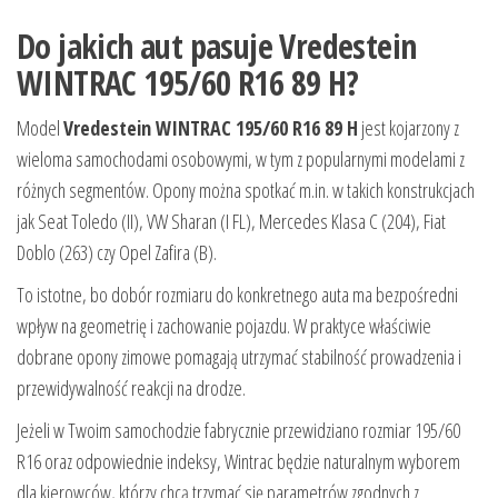
Do jakich aut pasuje Vredestein
WINTRAC 195/60 R16 89 H?
Model
Vredestein WINTRAC 195/60 R16 89 H
jest kojarzony z
wieloma samochodami osobowymi, w tym z popularnymi modelami z
różnych segmentów. Opony można spotkać m.in. w takich konstrukcjach
jak Seat Toledo (II), VW Sharan (I FL), Mercedes Klasa C (204), Fiat
Doblo (263) czy Opel Zafira (B).
To istotne, bo dobór rozmiaru do konkretnego auta ma bezpośredni
wpływ na geometrię i zachowanie pojazdu. W praktyce właściwie
dobrane opony zimowe pomagają utrzymać stabilność prowadzenia i
przewidywalność reakcji na drodze.
Jeżeli w Twoim samochodzie fabrycznie przewidziano rozmiar 195/60
R16 oraz odpowiednie indeksy, Wintrac będzie naturalnym wyborem
dla kierowców, którzy chcą trzymać się parametrów zgodnych z