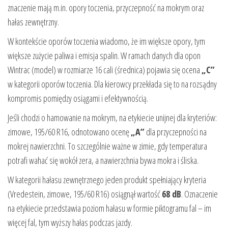
znaczenie mają m.in. opory toczenia, przyczepność na mokrym oraz
hałas zewnętrzny.
W kontekście oporów toczenia wiadomo, że im większe opory, tym
większe zużycie paliwa i emisja spalin. W ramach danych dla opon
Wintrac (model) w rozmiarze 16 cali (średnica) pojawia się ocena
„C”
w kategorii oporów toczenia. Dla kierowcy przekłada się to na rozsądny
kompromis pomiędzy osiągami i efektywnością.
Jeśli chodzi o hamowanie na mokrym, na etykiecie unijnej dla kryteriów:
zimowe, 195/60 R16, odnotowano ocenę
„A”
dla przyczepności na
mokrej nawierzchni. To szczególnie ważne w zimie, gdy temperatura
potrafi wahać się wokół zera, a nawierzchnia bywa mokra i śliska.
W kategorii hałasu zewnętrznego jeden produkt spełniający kryteria
(Vredestein, zimowe, 195/60 R16) osiągnął wartość
68 dB
. Oznaczenie
na etykiecie przedstawia poziom hałasu w formie piktogramu fal – im
więcej fal, tym wyższy hałas podczas jazdy.