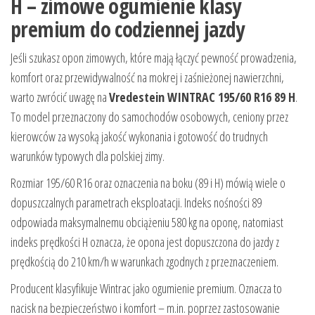
H – zimowe ogumienie klasy
premium do codziennej jazdy
Jeśli szukasz opon zimowych, które mają łączyć pewność prowadzenia,
komfort oraz przewidywalność na mokrej i zaśnieżonej nawierzchni,
warto zwrócić uwagę na
Vredestein WINTRAC 195/60 R16 89 H
.
To model przeznaczony do samochodów osobowych, ceniony przez
kierowców za wysoką jakość wykonania i gotowość do trudnych
warunków typowych dla polskiej zimy.
Rozmiar 195/60 R16 oraz oznaczenia na boku (89 i H) mówią wiele o
dopuszczalnych parametrach eksploatacji. Indeks nośności 89
odpowiada maksymalnemu obciążeniu 580 kg na oponę, natomiast
indeks prędkości H oznacza, że opona jest dopuszczona do jazdy z
prędkością do 210 km/h w warunkach zgodnych z przeznaczeniem.
Producent klasyfikuje Wintrac jako ogumienie premium. Oznacza to
nacisk na bezpieczeństwo i komfort – m.in. poprzez zastosowanie