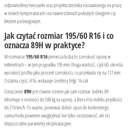
odpowiedniej mieszanki oraz projektu bieżnika nastawionego na pracę
w niskich temperaturach i na nawierzchniach pokrytych śniegiem czy
błotem pośniegowym.
Jak czytać rozmiar 195/60 R16 i co
oznacza 89H w praktyce?
W rozmiarze
195/60 R16
pierwsza liczba to szerokość opony w
milimetrach – w tym przypadku 195 mm. Druga wartość, czyli 60, określa
wysokość profilu jako procent szerokości, co przekłada się na 117 mm.
Ostatnia część, R16, wskazuje średnicę felgi: 16 cali.
Oznaczenie
89H
jest równie istotne jak sam rozmiar. Indeks 89
informuje o nośności do 580 kg na oponę, a litera H to indeks prędkości
do 210 km/h. To ważne, ponieważ dobór opon do konkretnego
samochodu powinien uwzględniać nie tylko sezonowość, ale też
dopuszczalne parametry eksploatacyjne.