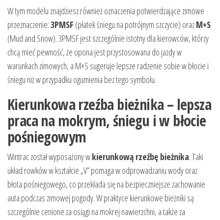
W tym modelu znajdziesz również oznaczenia potwierdzające zimowe
przeznaczenie:
3PMSF
(płatek śniegu na potrójnym szczycie) oraz
M+S
(Mud and Snow). 3PMSF jest szczególnie istotny dla kierowców, którzy
chcą mieć pewność, że opona jest przystosowana do jazdy w
warunkach zimowych, a M+S sugeruje lepsze radzenie sobie w błocie i
śniegu niż w przypadku ogumienia bez tego symbolu.
Kierunkowa rzeźba bieżnika – lepsza
praca na mokrym, śniegu i w błocie
pośniegowym
Wintrac został wyposażony w
kierunkową rzeźbę bieżnika
. Taki
układ rowków w kształcie „V” pomaga w odprowadzaniu wody oraz
błota pośniegowego, co przekłada się na bezpieczniejsze zachowanie
auta podczas zimowej pogody. W praktyce kierunkowe bieżniki są
szczególnie cenione za osiągi na mokrej nawierzchni, a także za