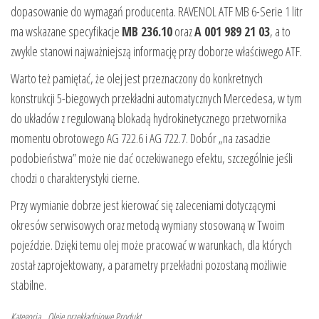
dopasowanie do wymagań producenta. RAVENOL ATF MB 6-Serie 1 litr
ma wskazane specyfikacje
MB 236.10
oraz
A 001 989 21 03
, a to
zwykle stanowi najważniejszą informację przy doborze właściwego ATF.
Warto też pamiętać, że olej jest przeznaczony do konkretnych
konstrukcji 5-biegowych przekładni automatycznych Mercedesa, w tym
do układów z regulowaną blokadą hydrokinetycznego przetwornika
momentu obrotowego AG 722.6 i AG 722.7. Dobór „na zasadzie
podobieństwa” może nie dać oczekiwanego efektu, szczególnie jeśli
chodzi o charakterystyki cierne.
Przy wymianie dobrze jest kierować się zaleceniami dotyczącymi
okresów serwisowych oraz metodą wymiany stosowaną w Twoim
pojeździe. Dzięki temu olej może pracować w warunkach, dla których
został zaprojektowany, a parametry przekładni pozostaną możliwie
stabilne.
Kategoria
Oleje przekładniowe
Produkt