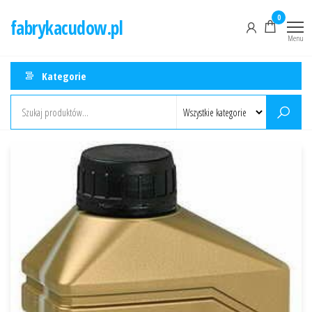
Przejdź
0
fabrykacudow.pl
do
Menu
treści
Kategorie