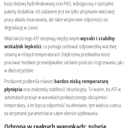
bazę olejową hydrokrakowaną oraz PAO, wzbogaconą o specjalne
pakiety dodatków. Ich zadaniem jest nie tylko utrzymanie właściwej
pracy układu smarowania, ale także wspieranie odporności na
degradację w czasie.
Właściwości tego ATF obejmują między innymi
wysoki i stabilny
wskaźnik lepkości
, co pomaga zachować odpowiednią warstwę
smarną w różnych temperaturach. Dzięki temu przekładnia może
pracować możliwie przewidywalnie zarówno podczas rozgrzewania, jak i
w dłuższej jeździe.
Producent podkreśla również
bardzo niską temperaturę
płynięcia
oraz znakomitą stabilność oksydacyjną. To ważne, bo ATF w
automatach pracuje w warunkach podwyższonego obciążenia i
temperatury, a im lepsza odporność na utlenianie, tym większa szansa
na utrzymanie parametrów w całym okresie użytkowania.
Ochrona w realnych warunkach: zużycie,