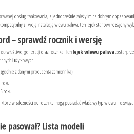
sprawnej obsługi tankowania, a jednocześnie zależy im na dobrym dopasowan
e kompatybilny z Twoją instalacją wlewu paliwa, ten lejek stanowi rozsądny wy
rd – sprawdź rocznik i wersję
do właściwej generacji oraz rocznika. Ten
lejek wlewu paliwa
został prz
innych i użytkowych.
zgodnie z danymi producenta zamiennika):
 roku
5 roku
 które w zależności od rocznika mogą posiadać właściwy typ wlewu i rozwiąz
zie pasował? Lista modeli