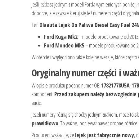
Jeśli jeździsz jednym z modeli Forda wymienionych poniżej,
doborze, ale zawsze kieruj się też numerem części oryginaln
Ten
Dlaauta Lejek Do Paliwa Diesel Easy Fuel 2
Ford Kuga Mk2
– modele produkowane od 2013 
Ford Mondeo Mk5
– modele produkowane od 2
W ofercie uwzględniono także kolejne wersje, które często
Oryginalny numer części i w
W opisie produktu podano numer OE:
17821778U5A-17
komponent.
Przed zakupem należy bezwzględnie p
aucie.
Jeżeli numery różnią się choćby jednym znakiem, może to s
prawidłowo
. To ważne, ponieważ nawet drobne różnice
Producent wskazuje, że
lejek jest fabrycznie nowy
, 