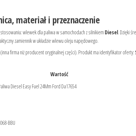
nica, materiał i przeznaczenie
astosowaniu: wlewek dla paliwa w samochodach z silnikiem
Diesel
. Dzięki ś
raktyczny zamiennik w układzie wlewu oleju napędowego.
(inna firma niż producent oryginalnej części). Produkt ma identyfikator oferty:
Wartość
Paliwa Diesel Easy Fuel 24Mm Ford Da17654
B068-BBU