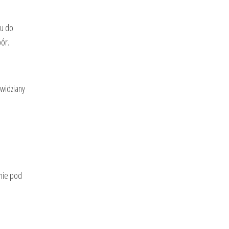
iu do
bór.
ewidziany
anie pod