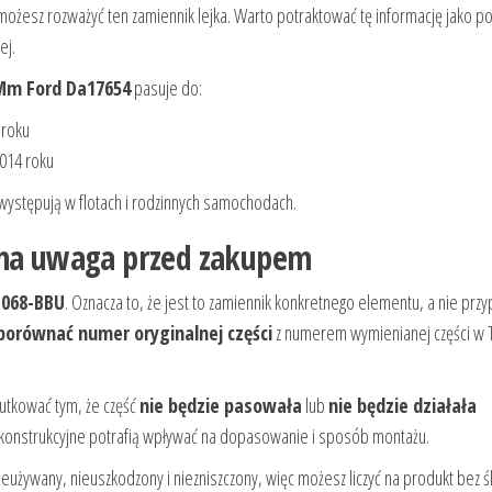
 możesz rozważyć ten zamiennik lejka. Warto potraktować tę informację jako 
ej.
4Mm Ford Da17654
pasuje do:
roku
014 roku
 występują w flotach i rodzinnych samochodach.
ażna uwaga przed zakupem
B068-BBU
. Oznacza to, że jest to zamiennik konkretnego elementu, a nie pr
orównać numer oryginalnej części
z numerem wymienianej części w
kutkować tym, że część
nie będzie pasowała
lub
nie będzie działała
 konstrukcyjne potrafią wpływać na dopasowanie i sposób montażu.
nieużywany, nieuszkodzony i niezniszczony, więc możesz liczyć na produkt bez 