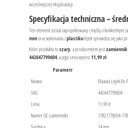
wcześniejszej eksploatacji.
Specyfikacja techniczna – śred
Ten element został zaprojektowany z myślą o konkretnym z
mm
oraz wykonaniu z
plastiku
lejek sprawdza się jako p
Kolor produktu to
szary
, a producentem jest
zamiennik
442647799d04
, a jego cena wynosi
11,99 zł
.
Parametr
Nazwa
Dlaauta Lejek Do 
SKU
442647799d04
Cena
11,99 zł
Numer OE (zamiennik)
17821778U5A-17
Średnica
24 mm