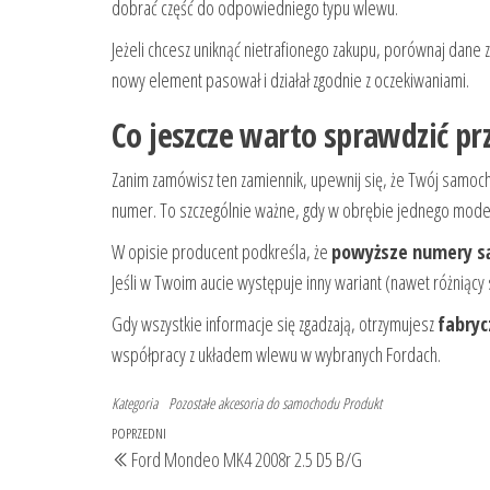
dobrać część do odpowiedniego typu wlewu.
Jeżeli chcesz uniknąć nietrafionego zakupu, porównaj dane
nowy element pasował i działał zgodnie z oczekiwaniami.
Co jeszcze warto sprawdzić p
Zanim zamówisz ten zamiennik, upewnij się, że Twój samoc
numer. To szczególnie ważne, gdy w obrębie jednego mode
W opisie producent podkreśla, że
powyższe numery są
Jeśli w Twoim aucie występuje inny wariant (nawet różniący
Gdy wszystkie informacje się zgadzają, otrzymujesz
fabryc
współpracy z układem wlewu w wybranych Fordach.
Kategoria
Pozostałe akcesoria do samochodu
Produkt
Nawigacja
Poprzedni
POPRZEDNI
Ford Mondeo MK4 2008r 2.5 D5 B/G
wpisu
wpis