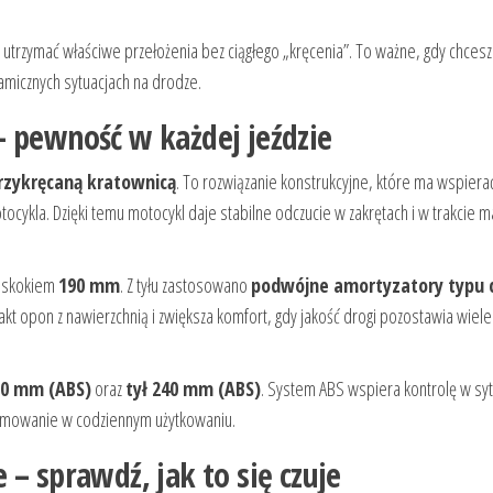
 utrzymać właściwe przełożenia bez ciągłego „kręcenia”. To ważne, gdy chces
amicznych sytuacjach na drodze.
– pewność w każdej jeździe
przykręcaną kratownicą
. To rozwiązanie konstrukcyjne, które ma wspiera
tocykla. Dzięki temu motocykl daje stabilne odczucie w zakrętach i w trakcie
 skokiem
190 mm
. Z tyłu zastosowano
podwójne amortyzatory typu c
kt opon z nawierzchnią i zwiększa komfort, gdy jakość drogi pozostawia wiel
00 mm (ABS)
oraz
tył 240 mm (ABS)
. System ABS wspiera kontrolę w sy
hamowanie w codziennym użytkowaniu.
– sprawdź, jak to się czuje