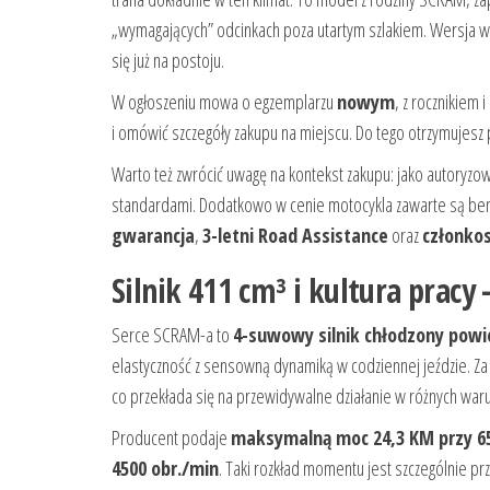
„wymagających” odcinkach poza utartym szlakiem. Wersja w
się już na postoju.
W ogłoszeniu mowa o egzemplarzu
nowym
, z rocznikiem 
i omówić szczegóły zakupu na miejscu. Do tego otrzymuje
Warto też zwrócić uwagę na kontekst zakupu: jako autoryz
standardami. Dodatkowo w cenie motocykla zawarte są bene
gwarancja
,
3-letni Road Assistance
oraz
członkos
Silnik 411 cm³ i kultura pracy
Serce SCRAM-a to
4-suwowy silnik chłodzony powi
elastyczność z sensowną dynamiką w codziennej jeździe. 
co przekłada się na przewidywalne działanie w różnych war
Producent podaje
maksymalną moc 24,3 KM przy 65
4500 obr./min
. Taki rozkład momentu jest szczególnie prz