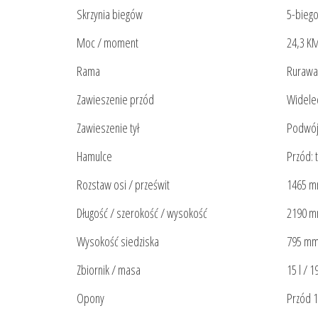
Skrzynia biegów
5-bieg
Moc / moment
24,3 KM
Rama
Rurawa 
Zawieszenie przód
Widele
Zawieszenie tył
Podwój
Hamulce
Przód: 
Rozstaw osi / prześwit
1465 m
Długość / szerokość / wysokość
2190 m
Wysokość siedziska
795 m
Zbiornik / masa
15 l / 1
Opony
Przód 1