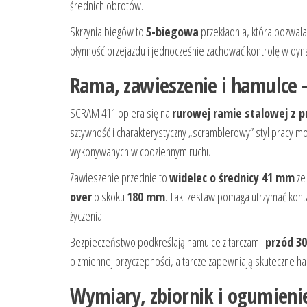
średnich obrotów.
Skrzynia biegów to
5-biegowa
przekładnia, która pozwala
płynność przejazdu i jednocześnie zachować kontrolę w dyn
Rama, zawieszenie i hamulce 
SCRAM 411 opiera się na
rurowej ramie stalowej z 
sztywność i charakterystyczny „scramblerowy” styl pracy mo
wykonywanych w codziennym ruchu.
Zawieszenie przednie to
widelec o średnicy 41 mm
ze
over
o skoku
180 mm
. Taki zestaw pomaga utrzymać konta
życzenia.
Bezpieczeństwo podkreślają hamulce z tarczami:
przód 3
o zmiennej przyczepności, a tarcze zapewniają skuteczne 
Wymiary, zbiornik i ogumienie 