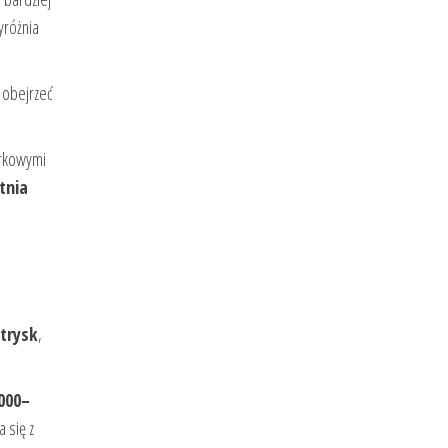
yróżnia
 obejrzeć
arkowymi
tnia
trysk
,
000–
 się z