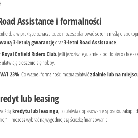
ł
Road Assistance i formalności
Enfield, a w praktyce oznacza to, że możesz planować sezon z myślą o spokoj
owaną 3-letnią gwarancję
oraz
3-letni Road Assistance
.
Royal Enfield Riders Club
. Jeśli jeździsz regularnie albo dopiero chcesz
 ułatwiają cieszenie się hobby.
 VAT 23%
. Co ważne, formalności można załatwić
zdalnie lub na miejsc
redyt lub leasing
iwością
kredytu lub leasingu
, co ułatwia dopasowanie sposobu zakupu 
źniej” – możesz wybrać najwygodniejszą ścieżkę finansowania.