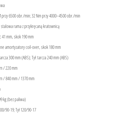
owa
 przy 6500 obr./min; 32 Nm przy 4000–4500 obr./min
stalowa rama z przykręcaną kratownicą
c 41 mm, skok 190 mm
ne amortyzatory coil-over, skok 180 mm
tarcza 300 mm (ABS); Tył: tarcza 240 mm (ABS)
m / 220 mm
m / 840 mm / 1370 mm
m
99 kg (bez paliwa)
00/90-19; Tył 120/90-17