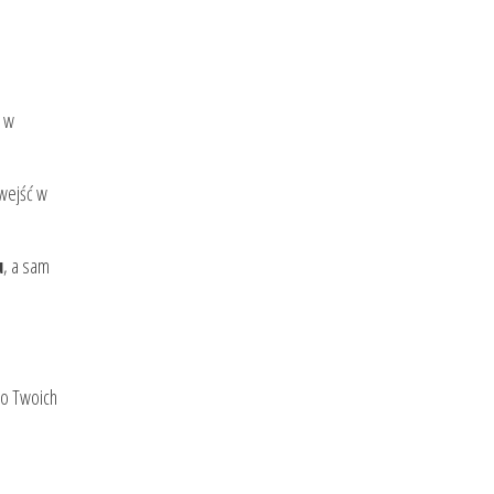
u w
 wejść w
u
, a sam
do Twoich