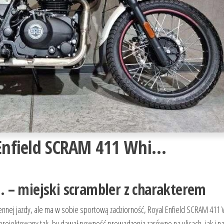
l Enfield SCRAM 411 Whi…
 – miejski scrambler z charakterem
ziennej jazdy, ale ma w sobie sportową zadziorność, Royal Enfield SCRAM 411
aprojektowany tak, by dawał pewność prowadzenia zarówno na ulicach, jak i na