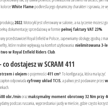
 kolorze
White Flame
podkreśla jego dynamiczny charakter i sprawia, że w
i produkcją
2022
. Motocykl jest oferowany w salonie, a na życzenie możesz go
sz pełną dokumentację sprzedażową w formie
pełnej faktury VAT 23%
.
owany przedstawiciel Royal Enfield w Polsce, zapewniamy obsługę zgodną z m
fity, które realnie wpływają na komfort użytkowania:
nielimitowana 3-le
two w Royal Enfield Riders Club
.
 – co dostajesz w SCRAM 411
etrzem i olejem
o pojemności
411 cm³
. To konfiguracja, która ma łączyć
Za zapłon odpowiada
cyfrowy układ TCIS
, a paliwo jest podawane przez
w
unkach.
00 obr./min
oraz
maksymalny moment obrotowy 32 Nm przy 4
ydatny podczas ruszania, wyprzedzania i jazdy w mieście, gdzie często korzysta