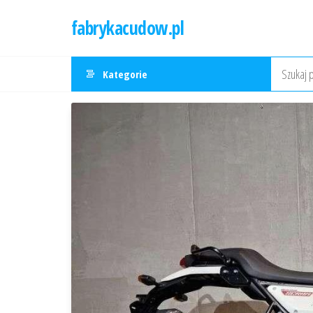
Przejdź
fabrykacudow.pl
do
treści
Kategorie