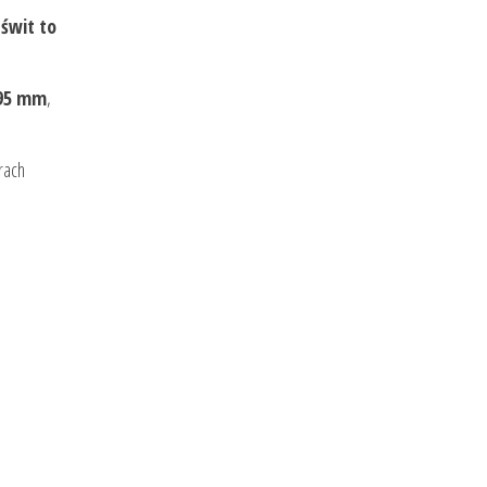
świt to
95 mm
,
rach