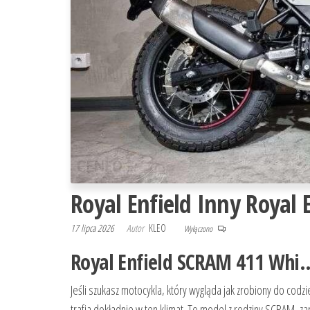
Royal Enfield Inny Roya
17 lipca 2026
Autor
KLEO
Wyłączono
Royal Enfield SCRAM 411 Whi…
Jeśli szukasz motocykla, który wygląda jak zrobiony do cod
trafia dokładnie w ten klimat. To model z rodziny SCRAM, z