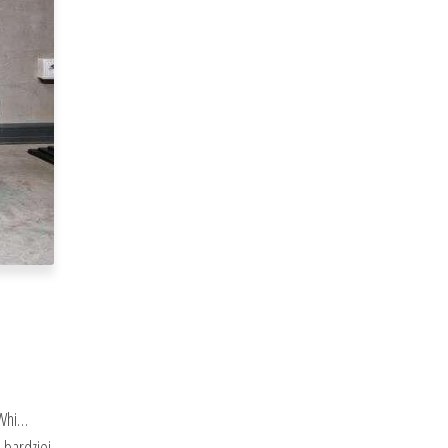
 Whi…
 bardziej