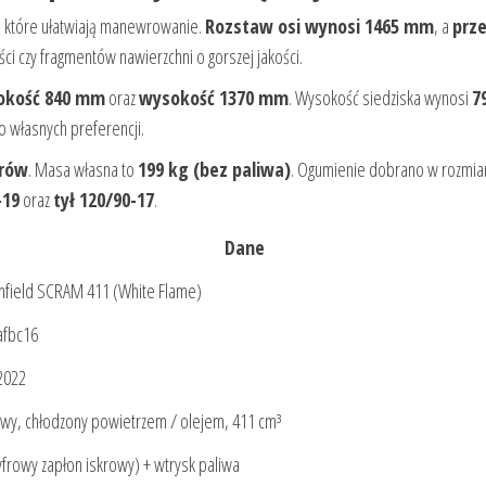
 które ułatwiają manewrowanie.
Rozstaw osi wynosi 1465 mm
, a
prze
i czy fragmentów nawierzchni o gorszej jakości.
okość 840 mm
oraz
wysokość 1370 mm
. Wysokość siedziska wynosi
7
 własnych preferencji.
trów
. Masa własna to
199 kg (bez paliwa)
. Ogumienie dobrano w rozmia
-19
oraz
tył 120/90-17
.
Dane
nfield SCRAM 411 (White Flame)
afbc16
2022
wy, chłodzony powietrzem / olejem, 411 cm³
yfrowy zapłon iskrowy) + wtrysk paliwa