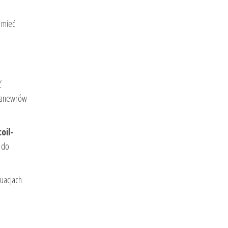
z mieć
ć
 manewrów
oil-
e do
tuacjach