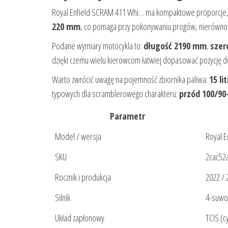
Royal Enfield SCRAM 411 Whi… ma kompaktowe proporcje,
220 mm
, co pomaga przy pokonywaniu progów, nierównośc
Podane wymiary motocykla to:
długość 2190 mm
,
szer
dzięki czemu wielu kierowcom łatwiej dopasować pozycję do
Warto zwrócić uwagę na pojemność zbiornika paliwa:
15 li
typowych dla scramblerowego charakteru:
przód 100/90
Parametr
Model / wersja
Royal E
SKU
2cac52
Rocznik i produkcja
2022 / 
Silnik
4-suwo
Układ zapłonowy
TCIS (c