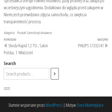
Sprzedawca oferuje również możliwość jazdy próbnej oraz zakupu po
wcześniejszym uzgodnieniu. Dodatkowo do wglądu przed zakupem w
Niemczech przewidziano zdjęcia samochodu, co zwiększa
transparentność procesu.
Kategoria
Produkt
Samochody dostawcze
Nawigacja
Poprzedni
POPRZEDNI
NASTĘPNY
Na
Skoda Rapid 1.2 TSI , Salon
PHILIPS S1332/41
wpisu
wpis
wp
Polska, 1. Właściciel
Search
zzzzz
Dumnie wspierane przez
WordPress
|
Motyw:
Envo Marketplace