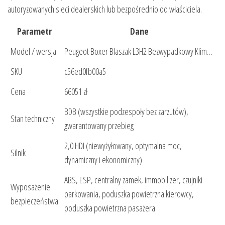
autoryzowanych sieci dealerskich lub bezpośrednio od właściciela.
Parametr
Dane
Model / wersja
Peugeot Boxer Blaszak L3H2 Bezwypadkowy Klim…
SKU
c56ed0fb00a5
Cena
66051 zł
BDB (wszystkie podzespoły bez zarzutów),
Stan techniczny
gwarantowany przebieg
2,0 HDI (niewyżyłowany, optymalna moc,
Silnik
dynamiczny i ekonomiczny)
ABS, ESP, centralny zamek, immobilizer, czujniki
Wyposażenie
parkowania, poduszka powietrzna kierowcy,
bezpieczeństwa
poduszka powietrzna pasażera