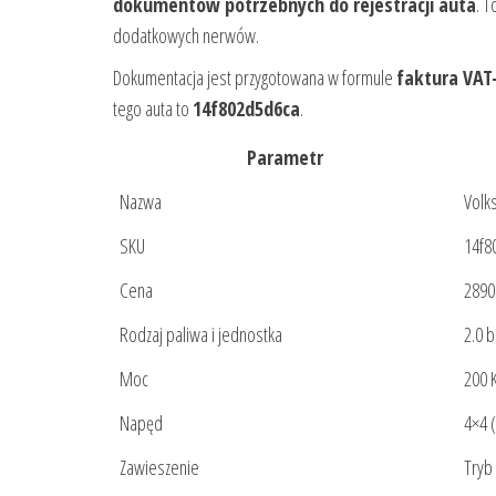
dokumentów potrzebnych do rejestracji auta
. T
dodatkowych nerwów.
Dokumentacja jest przygotowana w formule
faktura VAT
tego auta to
14f802d5d6ca
.
Parametr
Nazwa
Volk
SKU
14f8
Cena
28900
Rodzaj paliwa i jednostka
2.0 
Moc
200 
Napęd
4×4 
Zawieszenie
Tryb