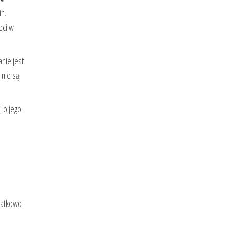
n.
eci w
anie jest
 nie są
j o jego
odatkowo