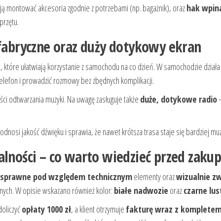
ają montować akcesoria zgodnie z potrzebami (np. bagażnik), oraz
hak wpin
przętu.
 fabryczne oraz duży dotykowy ekran
e, które ułatwiają korzystanie z samochodu na co dzień. W samochodzie dział
telefon i prowadzić rozmowy bez zbędnych komplikacji.
ci odtwarzania muzyki. Na uwagę zasługuje także
duże, dotykowe radio
podnosi jakość dźwięku i sprawia, że nawet krótsza trasa staje się bardziej mu
alności – co warto wiedzieć przed zak
sprawne pod względem technicznym
elementy oraz
wizualnie z
nych. W opisie wskazano również kolor:
białe nadwozie
oraz
czarne lus
doliczyć
opłaty 1000 zł
, a klient otrzymuje
fakturę wraz z komplete