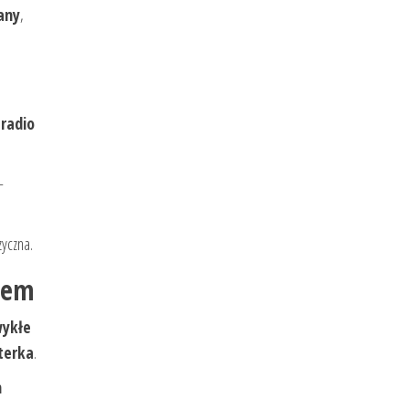
any
,
a
radio
–
zyczna.
upem
wykłe
terka
.
m