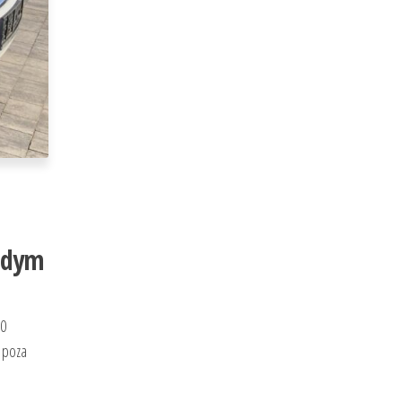
żdym
.0
 poza