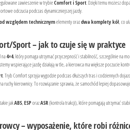
regulowane zawieszenie w trybie
Comfort i Sport
. Dzięki temu możesz do
sportowe odczucia podczas dynamiczniejszej jazdy.
od względem technicznym
elementy oraz
dwa komplety kół
, co uł
rt/Sport – jak to czuje się w praktyce
d na
4×4
, który pomaga utrzymać przyczepność i stabilność, szczególnie na mo
ystemy wspierające jazdę działają w tle, a kierowca ma większe poczucie kontro
rt
. Tryb Comfort sprzyja wygodzie podczas dłuższych tras i codziennych doja
i na ruchy kierownicy. To rozwiązanie sprawia, że samochód lepiej dopasowuj
akie jak
ABS
,
ESP
oraz
ASR
(kontrola trakcji), które pomagają utrzymać stab
rowcy – wyposażenie, które robi różnic