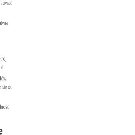
pasować
atwia
krej
li.
zdów,
e się do
ilność
ę