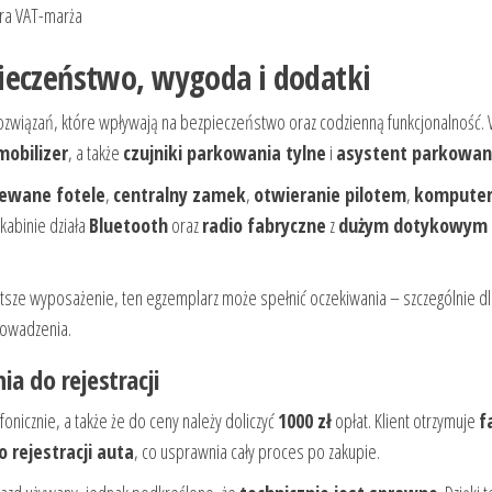
ura VAT-marża
ieczeństwo, wygoda i dodatki
związań, które wpływają na bezpieczeństwo oraz codzienną funkcjonalność.
mobilizer
, a także
czujniki parkowania tylne
i
asystent parkowan
ewane fotele
,
centralny zamek
,
otwieranie pilotem
,
kompute
 kabinie działa
Bluetooth
oraz
radio fabryczne
z
dużym dotykowym
gatsze wyposażenie, ten egzemplarz może spełnić oczekiwania – szczególnie d
rowadzenia.
a do rejestracji
onicznie, a także że do ceny należy doliczyć
1000 zł
opłat. Klient otrzymuje
f
rejestracji auta
, co usprawnia cały proces po zakupie.