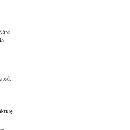
 Wśród
ia
.
r
la osób,
akturę