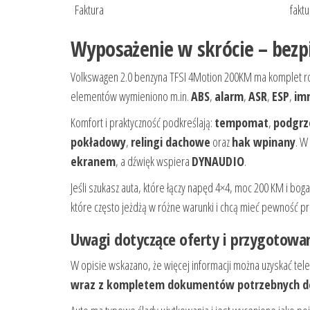
Faktura
fakt
Wyposażenie w skrócie – bezp
Volkswagen 2.0 benzyna TFSI 4Motion 200KM ma komplet ro
elementów wymieniono m.in.
ABS
,
alarm
,
ASR
,
ESP
,
im
Komfort i praktyczność podkreślają:
tempomat
,
podgrz
pokładowy
,
relingi dachowe
oraz
hak wpinany
. W
ekranem
, a dźwięk wspiera
DYNAUDIO
.
Jeśli szukasz auta, które łączy napęd 4×4, moc 200 KM i bo
które często jeżdżą w różne warunki i chcą mieć pewność p
Uwagi dotyczące oferty i przygotowani
W opisie wskazano, że więcej informacji można uzyskać telef
wraz z kompletem dokumentów potrzebnych do 