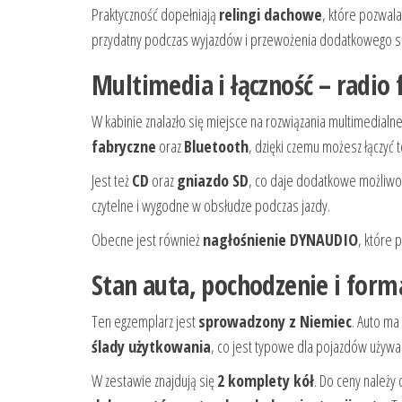
Praktyczność dopełniają
relingi dachowe
, które pozwal
przydatny podczas wyjazdów i przewożenia dodatkowego s
Multimedia i łączność – radio
W kabinie znalazło się miejsce na rozwiązania multimedialn
fabryczne
oraz
Bluetooth
, dzięki czemu możesz łączyć 
Jest też
CD
oraz
gniazdo SD
, co daje dodatkowe możliwoś
czytelne i wygodne w obsłudze podczas jazdy.
Obecne jest również
nagłośnienie DYNAUDIO
, które 
Stan auta, pochodzenie i form
Ten egzemplarz jest
sprowadzony z Niemiec
. Auto ma
ślady użytkowania
, co jest typowe dla pojazdów używa
W zestawie znajdują się
2 komplety kół
. Do ceny należy 