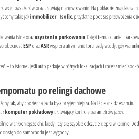
rowcę i pasażerów oraz ułatwiają manewrowanie. Na pokładzie znajdziesz m.i
systemy takie jak
immobilizer
i
Isofix
, przydatne podczas przewożenia dzi
rkowania tylne oraz
asystenta parkowania
. Dzięki temu cofanie i parkow
kowo obecność
ESP
oraz
ASR
wspiera utrzymanie toru jazdy wtedy, gdy warunki
 – to istotne, jeśli auto parkuje w różnych lokalizacjach i chcesz mieć spokó
tempomatu po relingi dachowe
y tak, aby codzienna jazda była przyjemniejsza. Na liście znajdziesz m.in.
raz
komputer pokładowy
ułatwiający kontrolę parametrów jazdy.
lnie w chłodniejsze dni, kiedy liczy się szybkie odczucie ciepła w kabinie. D
ęc dostęp do samochodu jest wygodny.