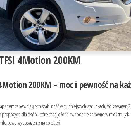
 TFSI 4Motion 200KM
 4Motion 200KM – moc i pewność na ka
 z napędem zapewniającym stabilność w trudniejszych warunkach, Volkswagen 2
ropozycja dla osób, które chcą jeździć swobodnie zarówno w mieście, jak i
omfortowe wyposażenie na co dzień.