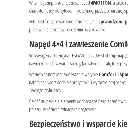
W tym egzemplarzu znajdziesz napęd
4MOTION
, a także 
charakter jazdy do sytuacji – od płynnej jazdy po bardziej 
Auto zostało sprowadzone z Niemiec, ma
sprawdzone p
planowanie sezonów i codzienne użytkowanie.
Napęd 4×4 i zawieszenie Comfo
Volkswagen 2.0 benzyna TFSI 4Motion 200KM oferuje napę
nawierzchni lub w warunkach, gdzie łatwo o utratę trakcji. S
Ważnym atutem jest zawieszenie w trybie
Comfort i Spo
natomiast Sport dodaje sprężystości i wyraźniejszej reakcj
Twojego stylu jazdy.
Całość uzupełniają elementy podnoszące bezpieczeństwo, t
pojazdu w różnych sytuacjach drogowych.
Bezpieczeństwo i wsparcie kie