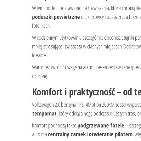
W tym modelu postawiono na rozwiązania, które chronią kie
poduszki powietrzne
dla kierowcy i pasażera, a także 
fotelikach.
W codziennym użytkowaniu szczególnie docenisz czujniki pa
mniej stresujące, zwłaszcza w ciasnych miejscach. Dodat
idealne.
Warto też zwrócić uwagę na alarm i pełen zestaw zabezpieczeń
ochronę.
Komfort i praktyczność – od 
Volkswagen 2.0 benzyna TFSI 4Motion 200KM został wyposażon
tempomat
, który odciąża nogę podczas dłuższych tras, o
Komfort podnoszą także
podgrzewane fotele
– szczegó
auto ma
centralny zamek
i
otwieranie pilotem
, wi