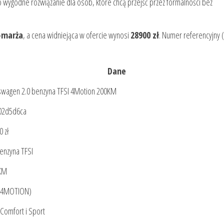
o wygodne rozwiązanie dla osób, które chcą przejść przez formalności bez
-marża
, a cena widniejąca w ofercie wynosi
28900 zł
. Numer referencyjny 
Dane
swagen 2.0 benzyna TFSI 4Motion 200KM
02d5d6ca
 zł
benzyna TFSI
KM
(4MOTION)
 Comfort i Sport