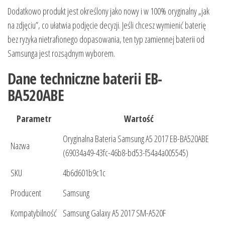
Dodatkowo produkt jest określony jako nowy i w 100% oryginalny „jak
na zdjęciu”, co ułatwia podjęcie decyzji. Jeśli chcesz wymienić baterię
bez ryzyka nietrafionego dopasowania, ten typ zamiennej baterii od
Samsunga jest rozsądnym wyborem.
Dane techniczne baterii EB-
BA520ABE
Parametr
Wartość
Oryginalna Bateria Samsung A5 2017 EB-BA520ABE
Nazwa
(69034a49-43fc-46b8-bd53-f54a4a005545)
SKU
4b6d601b9c1c
Producent
Samsung
Kompatybilność
Samsung Galaxy A5 2017 SM-A520F