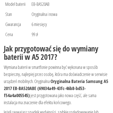
Model baterii
EB-BA520AB
Stan
Oryginalna i nowa
Gwarancja
6 miesięcy
Cena
99 zł
Jak przygotować się do wymiany
baterii w A5 2017?
Wymiana baterii w smartfonie powinna być wykonana w sposób
bezpieczny, najlepiej przez osobę, która ma doświadczenie w serwisie
urządzeń mobilnych. Oryginalna
Oryginalna Bateria Samsung A5
2017 EB-BA520ABE (69034a49-43fc-46b8-bd53-
f54a4a005545)
jest przygotowana jako nowa część, ale sama
instalacja ma znaczenie dla efektu końcowego.
Jeżeli zauważasz spadek wydajności, szybkie rozładowywanie lub