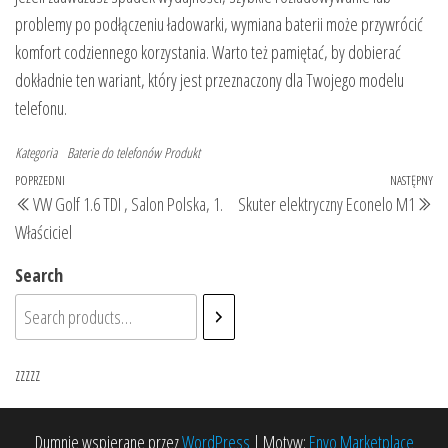
problemy po podłączeniu ładowarki, wymiana baterii może przywrócić
komfort codziennego korzystania. Warto też pamiętać, by dobierać
dokładnie ten wariant, który jest przeznaczony dla Twojego modelu
telefonu.
Kategoria
Baterie do telefonów
Produkt
Nawigacja
Poprzedni
POPRZEDNI
NASTĘPNY
Na
VW Golf 1.6 TDI , Salon Polska, 1.
Skuter elektryczny Econelo M1
wpisu
wpis
wp
Właściciel
Search
zzzzz
Dumnie wspierane przez
WordPress
|
Motyw:
Envo Marketplace