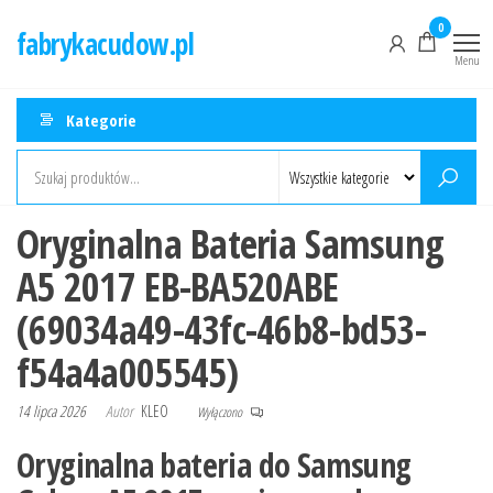
Przejdź
0
fabrykacudow.pl
do
Menu
treści
Kategorie
Oryginalna Bateria Samsung
A5 2017 EB-BA520ABE
(69034a49-43fc-46b8-bd53-
f54a4a005545)
14 lipca 2026
Autor
KLEO
Wyłączono
Oryginalna bateria do Samsung