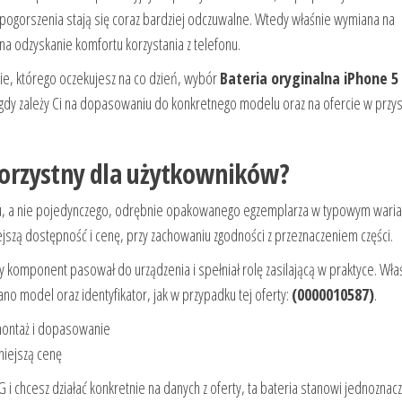
 pogorszenia stają się coraz bardziej odczuwalne. Wtedy właśnie wymiana na
 odzyskanie komfortu korzystania z telefonu.
mie, którego oczekujesz na co dzień, wybór
Bateria oryginalna iPhone 5
gdy zależy Ci na dopasowaniu do konkretnego modelu oraz na ofercie w przy
korzystny dla użytkowników?
ktu, a nie pojedynczego, odrębnie opakowanego egzemplarza w typowym waria
ejszą dostępność i cenę, przy zachowaniu zgodności z przeznaczeniem części.
y komponent pasował do urządzenia i spełniał rolę zasilającą w praktyce. Wła
ano model oraz identyfikator, jak w przypadku tej oferty:
(0000010587)
.
ontaż i dopasowanie
niejszą cenę
i chcesz działać konkretnie na danych z oferty, ta bateria stanowi jednoznac