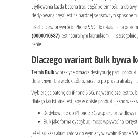
użytkowania każda bateria traci część pojemności, a objawy
dedykowaną część jest najbardziej sensownym sposobem na
Jeżeli chcesz przywrócić iPhone 5 5G do działania na pozio
(0000010587)
jest naturalnym kierunkiem — szczególnie 
cenie.
Dlaczego wariant Bulk bywa 
Termin
Bulk
w praktyce oznacza dystrybucję partii produ
detalicznym. Dla wielu osób oznacza to po prostu atrakcyjni
Wybierając baterię do iPhone 5 5G, najważniejsze jest to, b
dlatego tak istotne jest, aby w opisie produktu jasno wskaz
Dedykowanie do iPhone 5 5G wspiera prawidłowy m
Bulk jako forma dystrybucji może wpływać na korzyst
Jeżeli szukasz akumulatora do wymiany w swoim iPhone 5 5G 