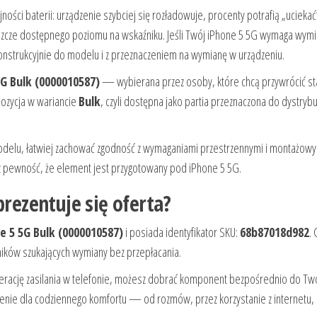
ci baterii: urządzenie szybciej się rozładowuje, procenty potrafią „uciekać
eszcze dostępnego poziomu na wskaźniku. Jeśli Twój iPhone 5 5G wymaga wym
onstrukcyjnie do modelu i z przeznaczeniem na wymianę w urządzeniu.
5G Bulk (0000010587)
— wybierana przez osoby, które chcą przywrócić st
pozycja w wariancie
Bulk
, czyli dostępna jako partia przeznaczona do dystrybuc
odelu, łatwiej zachować zgodność z wymaganiami przestrzennymi i montażow
z pewność, że element jest przygotowany pod iPhone 5 5G.
prezentuje się oferta?
e 5 5G Bulk (0000010587)
i posiada identyfikator SKU:
68b87018d982
.
owników szukających wymiany bez przepłacania.
enerację zasilania w telefonie, możesz dobrać komponent bezpośrednio do Tw
nie dla codziennego komfortu — od rozmów, przez korzystanie z internetu, 