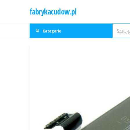
Przejdź
fabrykacudow.pl
do
treści
Kategorie