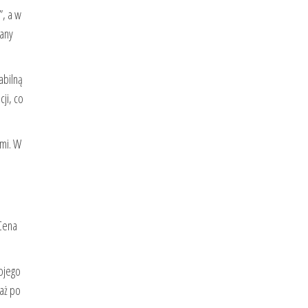
”, a w
iany
abilną
ji, co
ymi. W
 Cena
ojego
aż po