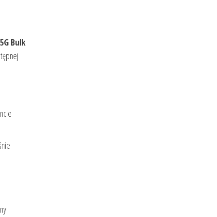
 5G Bulk
stępnej
ncie
śnie
zny