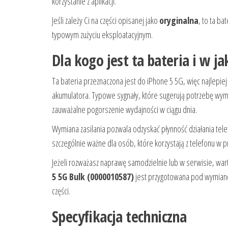
korzystanie z aplikacji.
Jeśli zależy Ci na części opisanej jako
oryginalna
, to ta b
typowym zużyciu eksploatacyjnym.
Dla kogo jest ta bateria i w j
Ta bateria przeznaczona jest do iPhone 5 5G, więc najlepie
akumulatora. Typowe sygnały, które sugerują potrzebę wymi
zauważalne pogorszenie wydajności w ciągu dnia.
Wymiana zasilania pozwala odzyskać płynność działania tele
szczególnie ważne dla osób, które korzystają z telefonu w p
Jeżeli rozważasz naprawę samodzielnie lub w serwisie, 
5 5G Bulk (0000010587)
jest przygotowana pod wymianę
części.
Specyfikacja techniczna