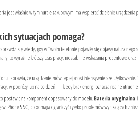
ateria jest właśnie w tym nurcie zakupowym: ma wspierać działanie urządzenia 
akich sytuacjach pomaga?
j sprawdzi się wtedy, gdy w Twoim telefonie pojawiły się objawy naturalnego s
any, to wyraźnie krótszy czas pracy, niestabilne wskazania procentowe oraz
fonu i sprawia, że urządzenie znów lepiej znosi intensywniejsze użytkowanie.
racy, w podróży lub na co dzień — kiedy brak energii oznacza realne utrudnie
warto postawić na komponent dopasowany do modelu.
Bateria oryginalna 
 w iPhone 5 5G, co pomaga ograniczyć ryzyko problemów wynikających z nie