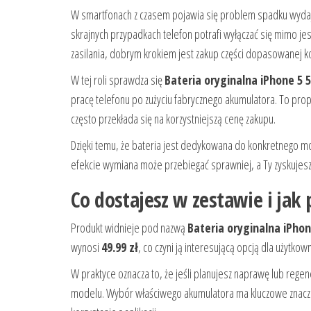
W smartfonach z czasem pojawia się problem spadku wydajnoś
skrajnych przypadkach telefon potrafi wyłączać się mimo j
zasilania, dobrym krokiem jest zakup części dopasowanej k
W tej roli sprawdza się
Bateria oryginalna iPhone 5 
pracę telefonu po zużyciu fabrycznego akumulatora. To pro
często przekłada się na korzystniejszą cenę zakupu.
Dzięki temu, że bateria jest dedykowana do konkretnego m
efekcie wymiana może przebiegać sprawniej, a Ty zyskujes
Co dostajesz w zestawie i jak 
Produkt widnieje pod nazwą
Bateria oryginalna iPhon
wynosi
49.99 zł
, co czyni ją interesującą opcją dla użytk
W praktyce oznacza to, że jeśli planujesz naprawę lub reg
modelu. Wybór właściwego akumulatora ma kluczowe znacze