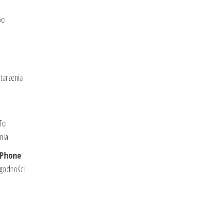
po
tarzenia
 To
nia.
iPhone
zgodności