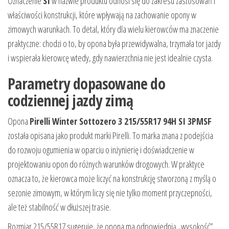
Oznaczenie
SI
w nazwie produktu odnosi się do zakresu zastosowań i
właściwości konstrukcji, które wpływają na zachowanie opony w
zimowych warunkach. To detal, który dla wielu kierowców ma znaczenie
praktyczne: chodzi o to, by opona była przewidywalna, trzymała tor jazdy
i wspierała kierowcę wtedy, gdy nawierzchnia nie jest idealnie czysta.
Parametry dopasowane do
codziennej jazdy zimą
Opona
Pirelli Winter Sottozero 3 215/55R17 94H SI 3PMSF
została opisana jako produkt marki Pirelli. To marka znana z podejścia
do rozwoju ogumienia w oparciu o inżynierię i doświadczenie w
projektowaniu opon do różnych warunków drogowych. W praktyce
oznacza to, że kierowca może liczyć na konstrukcję stworzoną z myślą o
sezonie zimowym, w którym liczy się nie tylko moment przyczepności,
ale też stabilność w dłuższej trasie.
Rozmiar 215/55R17 sugeruje, że opona ma odpowiednią „wysokość”