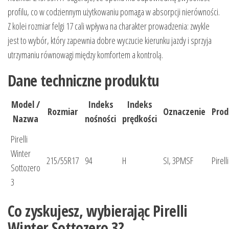
profilu, co w codziennym użytkowaniu pomaga w absorpcji nierówności.
Z kolei rozmiar felgi 17 cali wpływa na charakter prowadzenia: zwykle
jest to wybór, który zapewnia dobre wyczucie kierunku jazdy i sprzyja
utrzymaniu równowagi między komfortem a kontrolą.
Dane techniczne produktu
Model /
Indeks
Indeks
Rozmiar
Oznaczenie
Prod
Nazwa
nośności
prędkości
Pirelli
Winter
215/55R17
94
H
SI, 3PMSF
Pirelli
Sottozero
3
Co zyskujesz, wybierając Pirelli
Winter Sottozero 3?