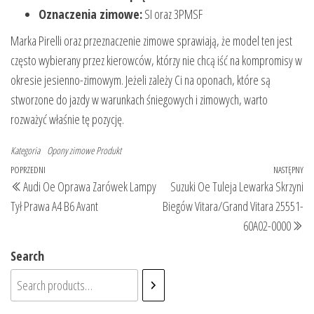
Oznaczenia zimowe:
SI oraz 3PMSF
Marka Pirelli oraz przeznaczenie zimowe sprawiają, że model ten jest
często wybierany przez kierowców, którzy nie chcą iść na kompromisy w
okresie jesienno-zimowym. Jeżeli zależy Ci na oponach, które są
stworzone do jazdy w warunkach śniegowych i zimowych, warto
rozważyć właśnie tę pozycję.
Kategoria
Opony zimowe
Produkt
Nawigacja
Poprzedni
POPRZEDNI
NASTĘPNY
Na
Audi Oe Oprawa Zarówek Lampy
Suzuki Oe Tuleja Lewarka Skrzyni
wpisu
wpis
wp
Tył Prawa A4 B6 Avant
Biegów Vitara/Grand Vitara 25551-
60A02-0000
Search