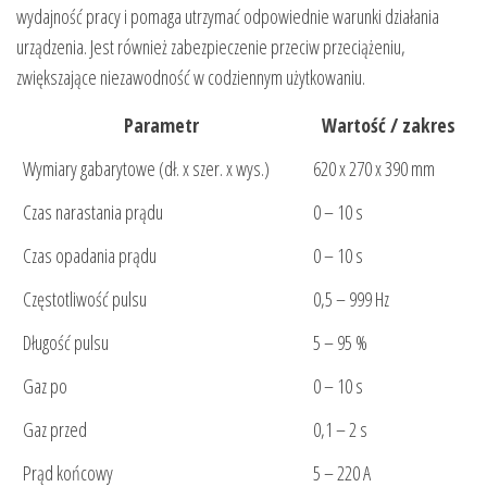
wydajność pracy i pomaga utrzymać odpowiednie warunki działania
urządzenia. Jest również zabezpieczenie przeciw przeciążeniu,
zwiększające niezawodność w codziennym użytkowaniu.
Parametr
Wartość / zakres
Wymiary gabarytowe (dł. x szer. x wys.)
620 x 270 x 390 mm
Czas narastania prądu
0 – 10 s
Czas opadania prądu
0 – 10 s
Częstotliwość pulsu
0,5 – 999 Hz
Długość pulsu
5 – 95 %
Gaz po
0 – 10 s
Gaz przed
0,1 – 2 s
Prąd końcowy
5 – 220 A