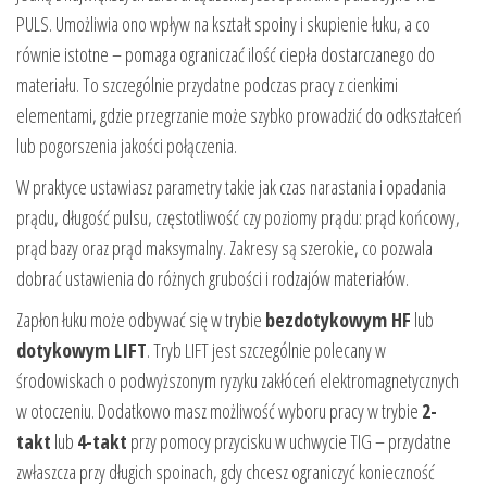
PULS. Umożliwia ono wpływ na kształt spoiny i skupienie łuku, a co
równie istotne – pomaga ograniczać ilość ciepła dostarczanego do
materiału. To szczególnie przydatne podczas pracy z cienkimi
elementami, gdzie przegrzanie może szybko prowadzić do odkształceń
lub pogorszenia jakości połączenia.
W praktyce ustawiasz parametry takie jak czas narastania i opadania
prądu, długość pulsu, częstotliwość czy poziomy prądu: prąd końcowy,
prąd bazy oraz prąd maksymalny. Zakresy są szerokie, co pozwala
dobrać ustawienia do różnych grubości i rodzajów materiałów.
Zapłon łuku może odbywać się w trybie
bezdotykowym HF
lub
dotykowym LIFT
. Tryb LIFT jest szczególnie polecany w
środowiskach o podwyższonym ryzyku zakłóceń elektromagnetycznych
w otoczeniu. Dodatkowo masz możliwość wyboru pracy w trybie
2-
takt
lub
4-takt
przy pomocy przycisku w uchwycie TIG – przydatne
zwłaszcza przy długich spoinach, gdy chcesz ograniczyć konieczność