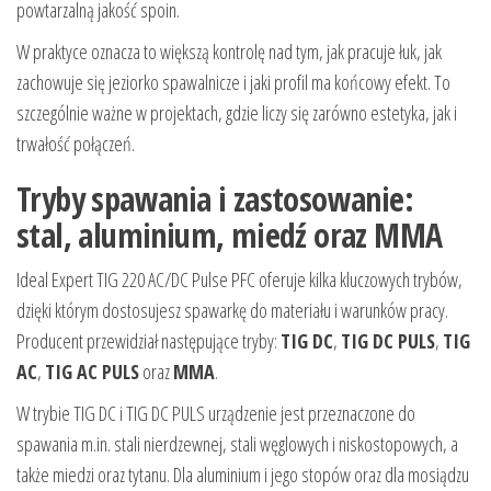
powtarzalną jakość spoin.
W praktyce oznacza to większą kontrolę nad tym, jak pracuje łuk, jak
zachowuje się jeziorko spawalnicze i jaki profil ma końcowy efekt. To
szczególnie ważne w projektach, gdzie liczy się zarówno estetyka, jak i
trwałość połączeń.
Tryby spawania i zastosowanie:
stal, aluminium, miedź oraz MMA
Ideal Expert TIG 220 AC/DC Pulse PFC oferuje kilka kluczowych trybów,
dzięki którym dostosujesz spawarkę do materiału i warunków pracy.
Producent przewidział następujące tryby:
TIG DC
,
TIG DC PULS
,
TIG
AC
,
TIG AC PULS
oraz
MMA
.
W trybie TIG DC i TIG DC PULS urządzenie jest przeznaczone do
spawania m.in. stali nierdzewnej, stali węglowych i niskostopowych, a
także miedzi oraz tytanu. Dla aluminium i jego stopów oraz dla mosiądzu