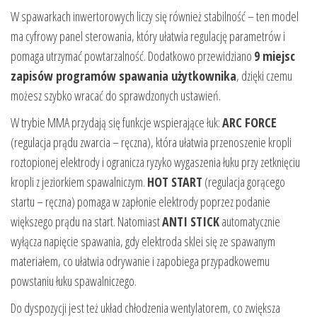
W spawarkach inwertorowych liczy się również stabilność – ten model
ma cyfrowy panel sterowania, który ułatwia regulację parametrów i
pomaga utrzymać powtarzalność. Dodatkowo przewidziano
9 miejsc
zapisów programów spawania użytkownika
, dzięki czemu
możesz szybko wracać do sprawdzonych ustawień.
W trybie MMA przydają się funkcje wspierające łuk:
ARC FORCE
(regulacja prądu zwarcia – ręczna), która ułatwia przenoszenie kropli
roztopionej elektrody i ogranicza ryzyko wygaszenia łuku przy zetknięciu
kropli z jeziorkiem spawalniczym.
HOT START
(regulacja gorącego
startu – ręczna) pomaga w zapłonie elektrody poprzez podanie
większego prądu na start. Natomiast
ANTI STICK
automatycznie
wyłącza napięcie spawania, gdy elektroda sklei się ze spawanym
materiałem, co ułatwia odrywanie i zapobiega przypadkowemu
powstaniu łuku spawalniczego.
Do dyspozycji jest też układ chłodzenia wentylatorem, co zwiększa