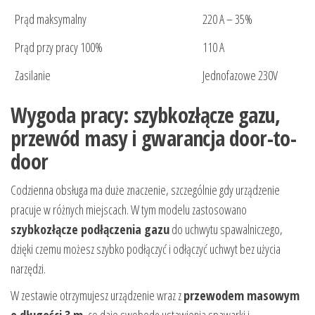
Prąd maksymalny
220 A – 35%
Prąd przy pracy 100%
110 A
Zasilanie
Jednofazowe 230V
Wygoda pracy: szybkozłącze gazu,
przewód masy i gwarancja door-to-
door
Codzienna obsługa ma duże znaczenie, szczególnie gdy urządzenie
pracuje w różnych miejscach. W tym modelu zastosowano
szybkozłącze podłączenia gazu
do uchwytu spawalniczego,
dzięki czemu możesz szybko podłączyć i odłączyć uchwyt bez użycia
narzędzi.
W zestawie otrzymujesz urządzenie wraz z
przewodem masowym
o długości 3 m
, co daje swobodę ustawienia spawarki i