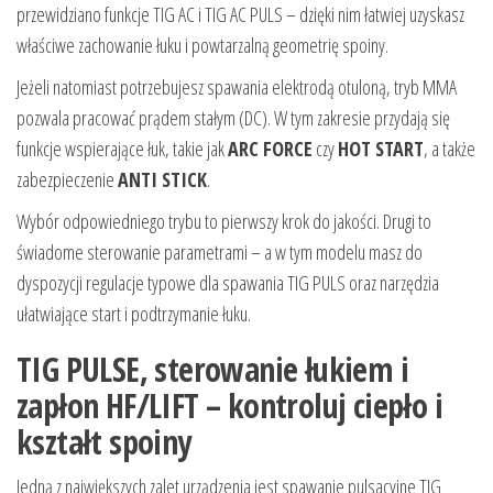
przewidziano funkcje TIG AC i TIG AC PULS – dzięki nim łatwiej uzyskasz
właściwe zachowanie łuku i powtarzalną geometrię spoiny.
Jeżeli natomiast potrzebujesz spawania elektrodą otuloną, tryb MMA
pozwala pracować prądem stałym (DC). W tym zakresie przydają się
funkcje wspierające łuk, takie jak
ARC FORCE
czy
HOT START
, a także
zabezpieczenie
ANTI STICK
.
Wybór odpowiedniego trybu to pierwszy krok do jakości. Drugi to
świadome sterowanie parametrami – a w tym modelu masz do
dyspozycji regulacje typowe dla spawania TIG PULS oraz narzędzia
ułatwiające start i podtrzymanie łuku.
TIG PULSE, sterowanie łukiem i
zapłon HF/LIFT – kontroluj ciepło i
kształt spoiny
Jedną z największych zalet urządzenia jest spawanie pulsacyjne TIG