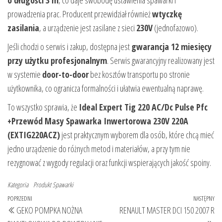
prowadzenia prac. Producent przewidział również
wtyczkę
zasilania
, a urządzenie jest zasilane z sieci
230V
(jednofazowo).
Jeśli chodzi o serwis i zakup, dostępna jest
gwarancja 12 miesięcy
przy użytku profesjonalnym
. Serwis gwarancyjny realizowany jest
w systemie
door-to-door
bez kosztów transportu po stronie
użytkownika, co ogranicza formalności i ułatwia ewentualną naprawę.
To wszystko sprawia, że
Ideal Expert Tig 220 AC/Dc Pulse Pfc
+Przewód Masy Spawarka Inwertorowa 230V 220A
(EXTIG220ACZ)
jest praktycznym wyborem dla osób, które chcą mieć
jedno urządzenie do różnych metod i materiałów, a przy tym nie
rezygnować z wygody regulacji oraz funkcji wspierających jakość spoiny.
Kategoria
Produkt
Spawarki
Nawigacja
Poprzedni
POPRZEDNI
NASTĘPNY
Na
GEKO POMPKA NOŻNA
RENAULT MASTER DCI 150 2007 R
wpisu
wpis
wp