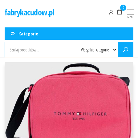
Przejdź
0
fabrykacudow.pl
do
Menu
treści
Kategorie