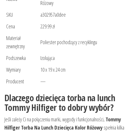
Różowy
SKU
a302957a0dee
Cena
229.99 zł
Materiał
Poliester pochodzący z recyklingu
zewnętrzny
Podszewka
Izolująca
Wymiary
10 x 19 x 24 cm
Producent
—
Dlaczego dziecięca torba na lunch
Tommy Hilfiger to dobry wybór?
Jeśli zależy Ci na połączeniu marki, wygody i funkcjonalności,
Tommy
Hilfiger Torba Na Lunch Dziecięca Kolor Różowy
spełnia kilka