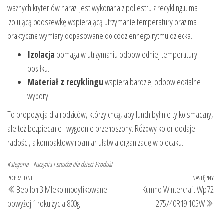
ważnych kryteriów naraz. Jest wykonana z poliestru z recyklingu, ma
izolującą podszewkę wspierającą utrzymanie temperatury oraz ma
praktyczne wymiary dopasowane do codziennego rytmu dziecka.
Izolacja
pomaga w utrzymaniu odpowiedniej temperatury
posiłku.
Materiał z recyklingu
wspiera bardziej odpowiedzialne
wybory.
To propozycja dla rodziców, którzy chcą, aby lunch był nie tylko smaczny,
ale też bezpiecznie i wygodnie przenoszony. Różowy kolor dodaje
radości, a kompaktowy rozmiar ułatwia organizację w plecaku.
Kategoria
Naczynia i sztućce dla dzieci
Produkt
Nawigacja
Poprzedni
POPRZEDNI
NASTĘPNY
Na
Bebilon 3 Mleko modyfikowane
Kumho Wintercraft Wp72
wpisu
wpis
wp
powyżej 1 roku życia 800g
275/40R19 105W