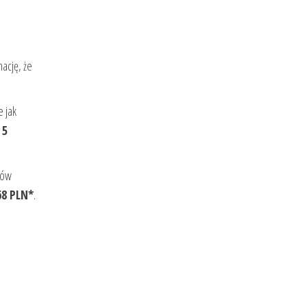
mację, że
e jak
 5
łów
68 PLN*
.