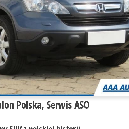
alon Polska, Serwis ASO
y SUV z polskiej historii