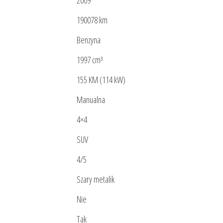
2009
190078 km
Benzyna
1997 cm³
155 KM (114 kW)
Manualna
4×4
SUV
4/5
Szary metalik
Nie
Tak