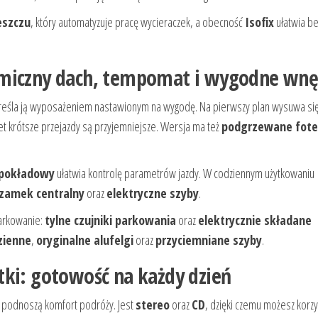
eszczu
, który automatyzuje pracę wycieraczek, a obecność
Isofix
ułatwia b
amiczny dach, tempomat i wygodne wnę
dkreśla ją wyposażeniem nastawionym na wygodę. Na pierwszy plan wysuwa si
wet krótsze przejazdy są przyjemniejsze. Wersja ma też
podgrzewane fote
pokładowy
ułatwia kontrolę parametrów jazdy. W codziennym użytkowaniu
zamek centralny
oraz
elektryczne szyby
.
arkowanie:
tylne czujniki parkowania
oraz
elektrycznie składane
zienne
,
oryginalne alufelgi
oraz
przyciemniane szyby
.
tki: gotowość na każdy dzień
e podnoszą komfort podróży. Jest
stereo
oraz
CD
, dzięki czemu możesz korzy