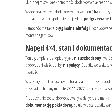
ulubionej muzyki bez konieczności dodatkowych akcesoriów
Wśród praktycznych dodatków warto wymienić
hak
– przyd
pomaga utrzymać spokojniejszą jazdę, a
podgrzewane f
Samochód ma także
oryginalne alufelgi
i rozbudowane
montaż bagażników.
Napęd 4×4, stan i dokumenta
Ten egzemplarz jest opisany jako
nieuszkodzony
i wyróż
a poprzedni właściciel był
niepalący
. Dodatkowo wskazano
trwałości.
Ważny argument to również historia: kraj pochodzenia pod
Przegląd techniczny ma datę
23.11.2022
, a książka serwis
Producent nie został doprecyzowany w danych, ale marka i
dokumentację pokładową
, co ułatwia start użytkowan