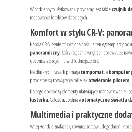
W codziennym użytkowaniu przydatny jest także
czujnik d
mocowanie fotelików dziecięcych.
Komfort w stylu CR-V: panor
Honda CR-V słynie z funkcjonalności, a ten egzemplarz po
panoramiczny
, który rozjaśnia wnętrze i sprawia, że na
docenisz szczególnie w chłodniejsze dni.
Na dłuższych trasach pomaga
tempomat
, a
komputer 
przydatne są rozwiązania takie jak
otwieranie pilotem
,
Do tego dochodzą elementy ułatwiające manewrowanie i p
lusterka
. Całość uzupełnia
automatyczne światła d
Multimedia i praktyczne doda
W tej Hondzie znalazł się również zestaw udogodnień, któr