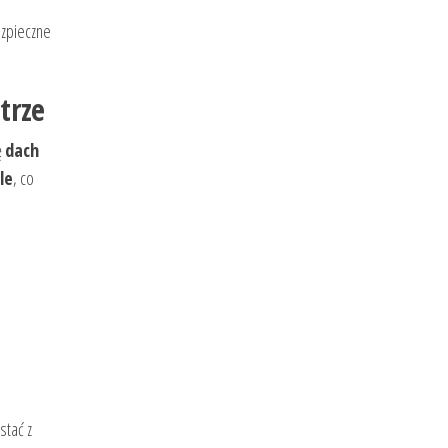
ezpieczne
trze
ę
dach
le
, co
stać z