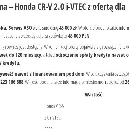
a – Honda CR-V 2.0 i-VTEC z ofertą dla
lska, Serwis ASO
wskazano cenę
43 000 zł
. W ofercie podano także infor
miast cena sprzedaży auta za gotówkę to
45 000 PLN
.
sing również jest dostępny. W komunikacji oferty pojawiają się rozwiązania taki
wet do 120 miesięcy
, a także
odroczenie spłaty kredytu nawet o
y kredytu
.
zywieźć nawet z finansowaniem pod dom
. W celu uzyskania szczegó
:
223 166 888
. W treści podano także informację o miesięcznej racie już od
2
Wartość
Honda CR-V
2.0 i-VTEC