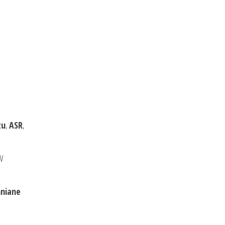
zu
,
ASR
,
W
mniane