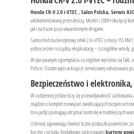
Honda CR-V 2.0 i-VTEC , Salon Polska, Serwis AS
udokumentowaną przeszłością. Model z 2009 roku łączy kom
jak i na trasie poza utwardzonymi drogami.
Samochód ma benzynowy silnik 2.0 i-VTEC o mocy 155 KM (1
jednocześnie rozsądną eksploatację – szczególnie wtedy, g
W opisywanym egzemplarzu szczególnie wyróżnia się fakt, ż
Polsce. Ostatni wpis w książce serwisowej odnotowano pr
Bezpieczeństwo i elektronika, 
W codziennej jeździe liczy się przewidywalność zachowania 
znajdziesz komplet rozwiązań zwiększających bezpieczeństw
toru jazdy) pomagają utrzymać kontrolę w trudniejszych w
Ochronę zapewniają również liczne poduszki powietrzne: po
boczne z przodu. Dodatkowo zastosowano
kurtyny pow