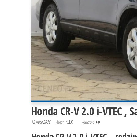
Honda CR-V 2.0 i-VTEC , S
12 lipca 2026
Autor
KLEO
Wyłączono
Honda CR-V 2.0 i-VTEC – rodzinn