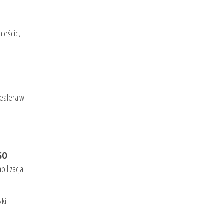
mieście,
dealera w
ASO
bilizacja
zki