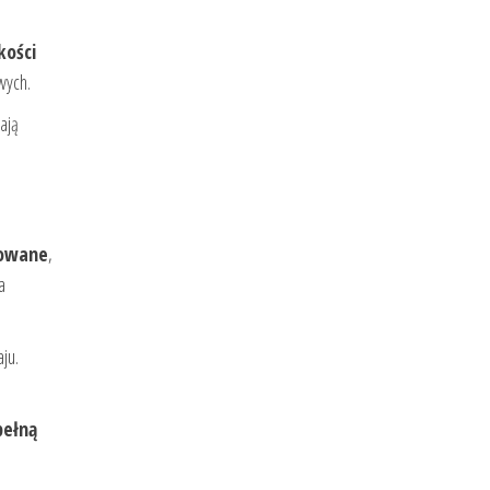
kości
wych.
iają
owane
,
a
ju.
pełną