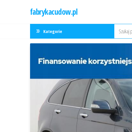
Przejdź
fabrykacudow.pl
do
treści
Kategorie