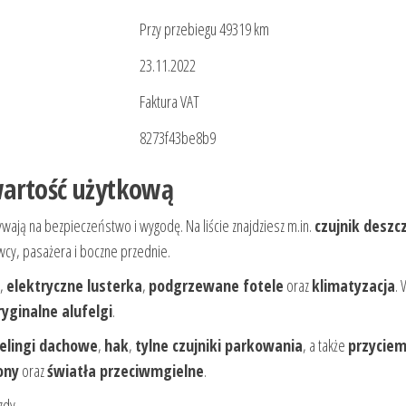
Przy przebiegu 49319 km
23.11.2022
Faktura VAT
8273f43be8b9
wartość użytkową
wają na bezpieczeństwo i wygodę. Na liście znajdziesz m.in.
czujnik deszc
wcy, pasażera i boczne przednie.
,
elektryczne lusterka
,
podgrzewane fotele
oraz
klimatyzacja
. 
ryginalne alufelgi
.
relingi dachowe
,
hak
,
tylne czujniki parkowania
, a także
przycie
ony
oraz
światła przeciwmgielne
.
zdy