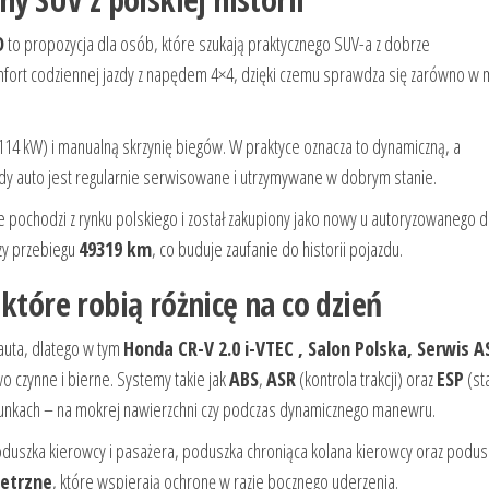
O
to propozycja dla osób, które szukają praktycznego SUV-a z dobrze
fort codziennej jazdy z napędem 4×4, dzięki czemu sprawdza się zarówno w 
14 kW) i manualną skrzynię biegów. W praktyce oznacza to dynamiczną, a
dy auto jest regularnie serwisowane i utrzymywane w dobrym stanie.
e pochodzi z rynku polskiego i został zakupiony jako nowy u autoryzowanego 
zy przebiegu
49319 km
, co buduje zaufanie do historii pojazdu.
które robią różnicę na co dzień
auta, dlatego w tym
Honda CR-V 2.0 i-VTEC , Salon Polska, Serwis 
o czynne i bierne. Systemy takie jak
ABS
,
ASR
(kontrola trakcji) oraz
ESP
(sta
arunkach – na mokrej nawierzchni czy podczas dynamicznego manewru.
duszka kierowcy i pasażera, poduszka chroniąca kolana kierowcy oraz podus
ietrzne
, które wspierają ochronę w razie bocznego uderzenia.