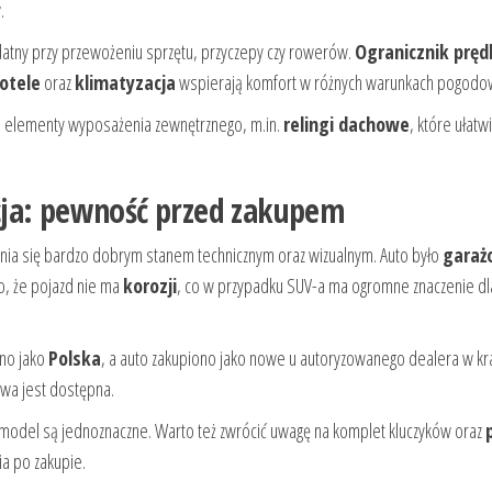
.
atny przy przewożeniu sprzętu, przyczepy czy rowerów.
Ogranicznik pręd
otele
oraz
klimatyzacja
wspierają komfort w różnych warunkach pogodo
 elementy wyposażenia zewnętrznego, m.in.
relingi dachowe
, które ułatw
cja: pewność przed zakupem
nia się bardzo dobrym stanem technicznym oraz wizualnym. Auto było
garaż
, że pojazd nie ma
korozji
, co w przypadku SUV-a ma ogromne znaczenie dl
ano jako
Polska
, a auto zakupiono jako nowe u autoryzowanego dealera w kra
owa jest dostępna.
 model są jednoznaczne. Warto też zwrócić uwagę na komplet kluczyków oraz
ia po zakupie.