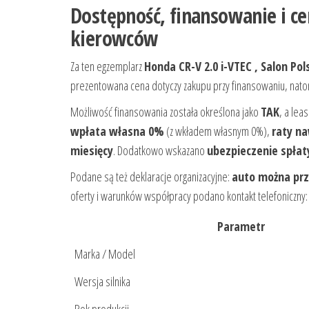
Dostępność, finansowanie i cen
kierowców
Za ten egzemplarz
Honda CR-V 2.0 i-VTEC , Salon Po
prezentowana cena dotyczy zakupu przy finansowaniu, nato
Możliwość finansowania została określona jako
TAK
, a lea
wpłata własna 0%
(z wkładem własnym 0%),
raty na
miesięcy
. Dodatkowo wskazano
ubezpieczenie spłat
Podane są też deklaracje organizacyjne:
auto można pr
oferty i warunków współpracy podano kontakt telefoniczny
Parametr
Marka / Model
Wersja silnika