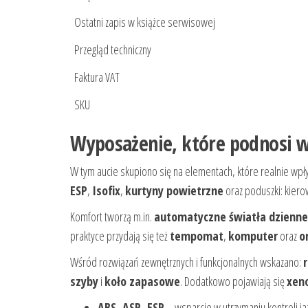
Ostatni zapis w książce serwisowej
Przegląd techniczny
Faktura VAT
SKU
Wyposażenie, które podnosi 
W tym aucie skupiono się na elementach, które realnie wpły
ESP
,
Isofix
,
kurtyny powietrzne
oraz poduszki: kiero
Komfort tworzą m.in.
automatyczne światła dzienne
praktyce przydają się też
tempomat
,
komputer
oraz
o
Wśród rozwiązań zewnętrznych i funkcjonalnych wskazano:
szyby
i
koło zapasowe
. Dodatkowo pojawiają się
xen
ABS, ASR, ESP
– wsparcie w utrzymaniu kontroli ja