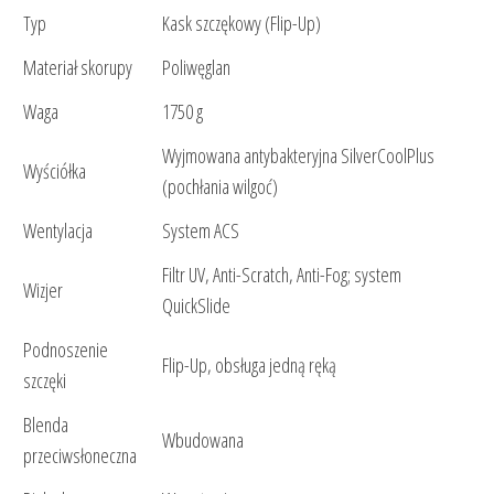
Typ
Kask szczękowy (Flip-Up)
Materiał skorupy
Poliwęglan
Waga
1750 g
Wyjmowana antybakteryjna SilverCoolPlus
Wyściółka
(pochłania wilgoć)
Wentylacja
System ACS
Filtr UV, Anti-Scratch, Anti-Fog; system
Wizjer
QuickSlide
Podnoszenie
Flip-Up, obsługa jedną ręką
szczęki
Blenda
Wbudowana
przeciwsłoneczna