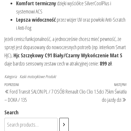
Komfort termiczny
dzięki wyściółce SilverCoolPlus i
systemowi ACS
Lepsza widoczność
przez wizjer UV oraz powłoki Anti-Scratch
i Anti-Fog
Jeżeli cenisz funkcjonalność, a jednocześnie chcesz mieć pewność, że
sprzęt jest dopasowany do nowoczesnych potrzeb (np. interkom Smart
HJC),
Hjc Szczękowy C91 Biały/Czarny Wykończenie Mat S
daje bardzo sensowny zestaw cech w atrakcyjnej cenie:
899 zł
.
Kategoria
Kaski motocyklowe
Produkt
Nawigacja
Poprzedni
POPRZEDNI
NASTĘPNY
Na
Ford Transit SALON PL / 7 OSÓB
Renault Clio Clio 1.5dci 75km Światła
wpisu
wpis
wp
– DOKA / 135
do jazdy dzi
Search