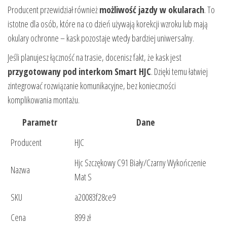
Producent przewidział również
możliwość jazdy w okularach
. To
istotne dla osób, które na co dzień używają korekcji wzroku lub mają
okulary ochronne – kask pozostaje wtedy bardziej uniwersalny.
Jeśli planujesz łączność na trasie, docenisz fakt, że kask jest
przygotowany pod interkom Smart HJC
. Dzięki temu łatwiej
zintegrować rozwiązanie komunikacyjne, bez konieczności
komplikowania montażu.
Parametr
Dane
Producent
HJC
Hjc Szczękowy C91 Biały/Czarny Wykończenie
Nazwa
Mat S
SKU
a20083f28ce9
Cena
899 zł