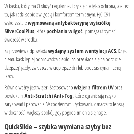
W kasku, który ma Ci służyć regularnie, liczy się nie tylko ochrona, ale też
to, jak radzi sobie z wilgocią i komfortem termicznym. HJC C91
wykorzystuje
wyjmowaną antybakteryjną wyściółkę
SilverCoolPlus
, która
pochłania wilgoć
i pomaga utrzymać
świeżość w środku.
Za przewiew odpowiada
wydajny system wentylacji ACS
. Dzięki
niemu kask lepiej odprowadza ciepło, co przekłada się na odczucie
„lżejszej” jazdy, zwłaszcza w cieplejsze dni lub podczas dynamicznej
jazdy.
Równie ważny jest wizjer. Zastosowano
wizjer z filtrem UV
oraz
powłokami
Anti-Scratch
i
Anti-Fog
, które ograniczają ryzyko
zarysowań i parowania. W codziennym użytkowaniu oznacza to lepszą
widoczność i większy spokój, gdy pogoda zmienia się nagle.
QuickSlide – szybka wymiana szyby bez