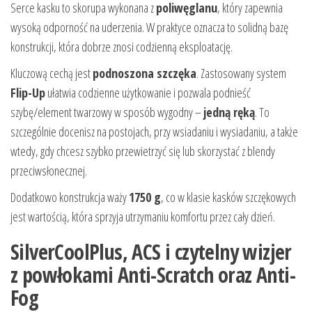
Serce kasku to skorupa wykonana z
poliwęglanu
, który zapewnia
wysoką odporność na uderzenia. W praktyce oznacza to solidną bazę
konstrukcji, która dobrze znosi codzienną eksploatację.
Kluczową cechą jest
podnoszona szczęka
. Zastosowany system
Flip-Up
ułatwia codzienne użytkowanie i pozwala podnieść
szybę/element twarzowy w sposób wygodny –
jedną ręką
. To
szczególnie docenisz na postojach, przy wsiadaniu i wysiadaniu, a także
wtedy, gdy chcesz szybko przewietrzyć się lub skorzystać z blendy
przeciwsłonecznej.
Dodatkowo konstrukcja waży
1750 g
, co w klasie kasków szczękowych
jest wartością, która sprzyja utrzymaniu komfortu przez cały dzień.
SilverCoolPlus, ACS i czytelny wizjer
z powłokami Anti-Scratch oraz Anti-
Fog