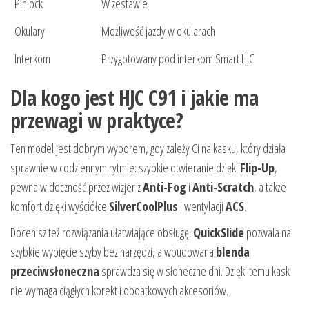
Pinlock
W zestawie
Okulary
Możliwość jazdy w okularach
Interkom
Przygotowany pod interkom Smart HJC
Dla kogo jest HJC C91 i jakie ma
przewagi w praktyce?
Ten model jest dobrym wyborem, gdy zależy Ci na kasku, który działa
sprawnie w codziennym rytmie: szybkie otwieranie dzięki
Flip-Up
,
pewna widoczność przez wizjer z
Anti-Fog
i
Anti-Scratch
, a także
komfort dzięki wyściółce
SilverCoolPlus
i wentylacji
ACS
.
Docenisz też rozwiązania ułatwiające obsługę:
QuickSlide
pozwala na
szybkie wypięcie szyby bez narzędzi, a wbudowana
blenda
przeciwsłoneczna
sprawdza się w słoneczne dni. Dzięki temu kask
nie wymaga ciągłych korekt i dodatkowych akcesoriów.