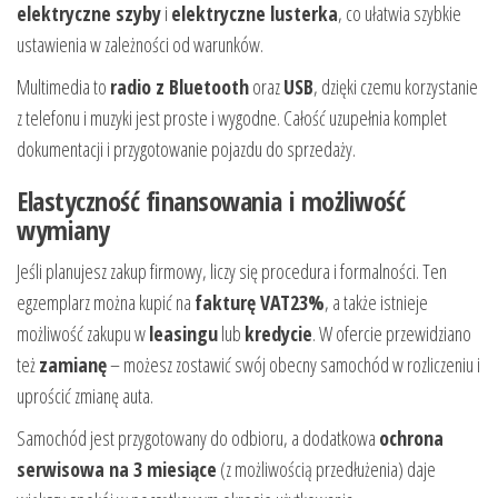
elektryczne szyby
i
elektryczne lusterka
, co ułatwia szybkie
ustawienia w zależności od warunków.
Multimedia to
radio z Bluetooth
oraz
USB
, dzięki czemu korzystanie
z telefonu i muzyki jest proste i wygodne. Całość uzupełnia komplet
dokumentacji i przygotowanie pojazdu do sprzedaży.
Elastyczność finansowania i możliwość
wymiany
Jeśli planujesz zakup firmowy, liczy się procedura i formalności. Ten
egzemplarz można kupić na
fakturę VAT23%
, a także istnieje
możliwość zakupu w
leasingu
lub
kredycie
. W ofercie przewidziano
też
zamianę
– możesz zostawić swój obecny samochód w rozliczeniu i
uprościć zmianę auta.
Samochód jest przygotowany do odbioru, a dodatkowa
ochrona
serwisowa na 3 miesiące
(z możliwością przedłużenia) daje