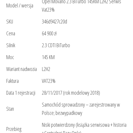
Opel Movano 2.3 BiTurbo 145KM L2H2 Serwis
Model / wersja
Vat23%
SKU
346d9427c20d
Cena
64 900 zł
Silnik
2.3 CDTI BiTurbo
Moc
145 KM
Wariant nadwozia
L2H2
Faktura
VAT23%
Data 1 rejestracji
28/11/2017 (rok modelowy 2018)
Samochód sprowadzony – zarejestrowany w
Stan
Polsce; bezwypadkowy
Niski potwierdzony (książka serwisowa + historia
Przebieg