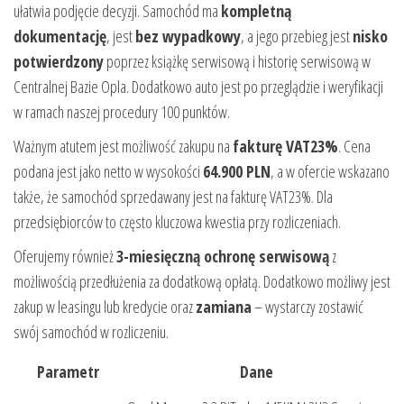
ułatwia podjęcie decyzji. Samochód ma
kompletną
dokumentację
, jest
bez wypadkowy
, a jego przebieg jest
nisko
potwierdzony
poprzez książkę serwisową i historię serwisową w
Centralnej Bazie Opla. Dodatkowo auto jest po przeglądzie i weryfikacji
w ramach naszej procedury 100 punktów.
Ważnym atutem jest możliwość zakupu na
fakturę VAT23%
. Cena
podana jest jako netto w wysokości
64.900 PLN
, a w ofercie wskazano
także, że samochód sprzedawany jest na fakturę VAT23%. Dla
przedsiębiorców to często kluczowa kwestia przy rozliczeniach.
Oferujemy również
3-miesięczną ochronę serwisową
z
możliwością przedłużenia za dodatkową opłatą. Dodatkowo możliwy jest
zakup w leasingu lub kredycie oraz
zamiana
– wystarczy zostawić
swój samochód w rozliczeniu.
Parametr
Dane