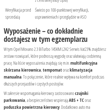
z Centralnej Bazy Opla)
Weryfikacja przed
Świeżo po 100-punktowej weryfikacji,
sprzedażą
usprawnieniach i przeglądzie w ASO
Wyposażenie – co dokładnie
dostajesz w tym egzemplarzu
W tym Opel Movano 2.3 BiTurbo 145KM L2H2 Serwis Vat23% znajdziesz
zestaw rozwiązań, które podnoszą wygodę oraz ułatwiają codzienną
pracę. Na liście wyposażenia znajdują się m.in.
multifunkcyjna
skórzana kierownica
,
tempomat
oraz
klimatyzacja
manualna
. To połączenie, które realnie wpływa na komfort podczas
dłuższych przejazdów i częstych postojów.
W zakresie wspomagania kierowcy zastosowano
czujniki
parkowania
, a bezpieczeństwo wspierają
ABS + TC
oraz
poduszka powietrzna kierowcy
. Dodatkowo auto ma