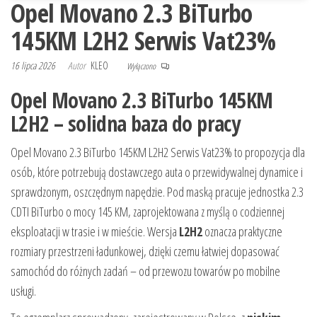
Opel Movano 2.3 BiTurbo
145KM L2H2 Serwis Vat23%
16 lipca 2026
Autor
KLEO
Wyłączono
Opel Movano 2.3 BiTurbo 145KM
L2H2 – solidna baza do pracy
Opel Movano 2.3 BiTurbo 145KM L2H2 Serwis Vat23% to propozycja dla
osób, które potrzebują dostawczego auta o przewidywalnej dynamice i
sprawdzonym, oszczędnym napędzie. Pod maską pracuje jednostka 2.3
CDTI BiTurbo o mocy 145 KM, zaprojektowana z myślą o codziennej
eksploatacji w trasie i w mieście. Wersja
L2H2
oznacza praktyczne
rozmiary przestrzeni ładunkowej, dzięki czemu łatwiej dopasować
samochód do różnych zadań – od przewozu towarów po mobilne
usługi.